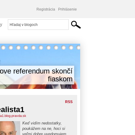
Registrácia
Prihlásenie
y
cove referendum skončí
fiaskom
RSS
alista1
ta1.blog.pravda.sk
Keď vidím nedostatky,
poukážem na ne, hoci si
veľmi dobre uvedomujem,