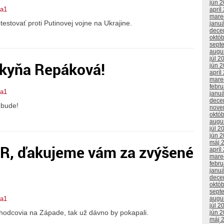
jún 
ta1
apríl
mare
stovať proti Putinovej vojne na Ukrajine.
janu
dece
októ
sept
augu
júl 2
dkyňa Repáková!
jún 
apríl
mare
febr
ta1
janu
dece
ebude!
nove
októ
augu
júl 2
jún 
máj 
SR, ďakujeme vám za zvýšené
apríl
mare
febr
janu
dece
októ
sept
augu
ta1
júl 2
chodcovia na Západe, tak už dávno by pokapali.
jún 
máj 