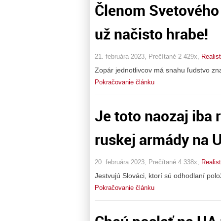
Členom Svetového
už načisto hrabe!
21. februára 2023, Prečítané 2 429x,
Realis
Zopár jednotlivcov má snahu ľudstvo znač
Pokračovanie článku
Je toto naozaj iba
ruskej armády na 
20. februára 2023, Prečítané 4 338x,
Realis
Jestvujú Slováci, ktorí sú odhodlaní polož
Pokračovanie článku