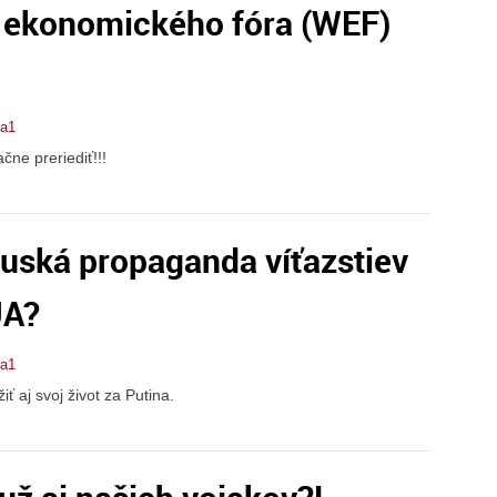
 ekonomického fóra (WEF)
ta1
ne preriediť!!!
 ruská propaganda víťazstiev
UA?
ta1
iť aj svoj život za Putina.