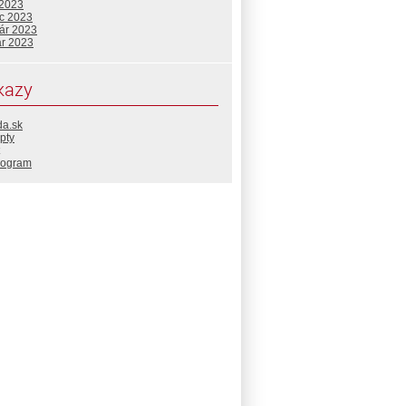
 2023
c 2023
uár 2023
ár 2023
kazy
da.sk
pty
rogram