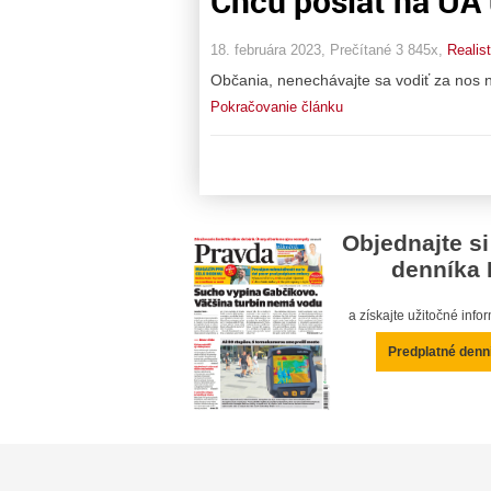
Chcú poslať na UA 
18. februára 2023, Prečítané 3 845x,
Realis
Občania, nenechávajte sa vodiť za nos na
Pokračovanie článku
Objednajte si
denníka 
a získajte užitočné inf
Predplatné denn