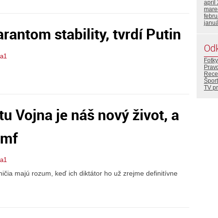
apríl
mare
febr
janu
antom stability, tvrdí Putin
Od
ta1
Fotky
Prav
Rece
Šport
TV p
u Vojna je náš nový život, a
omf
ta1
ičia majú rozum, keď ich diktátor ho už zrejme definitívne