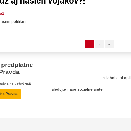
už aj našich vojakov?!
ta1
šimi politikmi!.
1
2
»
 predplatné
Pravda
stiahnite si ap
ormácie na každý deň
sledujte naše sociálne siete
íka Pravda