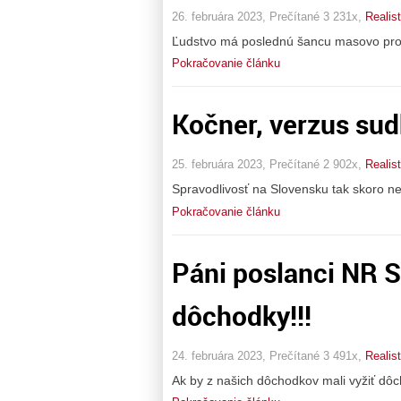
26. februára 2023, Prečítané 3 231x,
Realis
Ľudstvo má poslednú šancu masovo prote
Pokračovanie článku
Kočner, verzus su
25. februára 2023, Prečítané 2 902x,
Realis
Spravodlivosť na Slovensku tak skoro n
Pokračovanie článku
Páni poslanci NR 
dôchodky!!!
24. februára 2023, Prečítané 3 491x,
Realis
Ak by z našich dôchodkov mali vyžiť dô