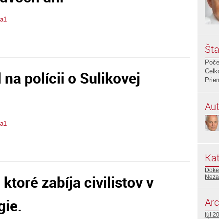
ta1
Šta
Poče
Celk
na polícii o Sulikovej
Prie
Aut
ta1
Kat
Doked
ktoré zabíja civilistov v
Neza
Arc
gie.
júl 2