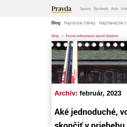
Správy
Športweb
Auto
Kok
Blog
Najnovšie články
Najčítanejšie č
Blog
>
Ficove referendum skončí fiaskom
Archív:
február, 2023
Aké jednoduché, vo
skončiť v priebehu