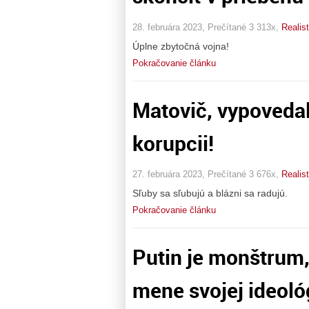
28. februára 2023, Prečítané 3 313x,
Realis
Úplne zbytočná vojna!
Pokračovanie článku
Matovič, vypovedal 
korupcii!
27. februára 2023, Prečítané 3 676x,
Realis
Sľuby sa sľubujú a blázni sa radujú.
Pokračovanie článku
Putin je monštrum, 
mene svojej ideoló