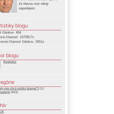
že hlavou múr nikdy
neprebijem.
tistiky blogu
t článkov: 404
ová čítanosť: 1070817x
merná čítanosť článkov: 2651x
or blogu
Realista1
egórie
y nás chcú politici klamať?!
(1)
radené
(403)
hív
026