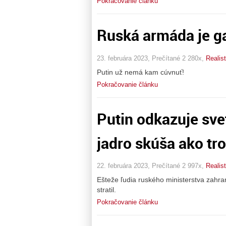
Pokračovanie článku
Ruská armáda je gar
23. februára 2023, Prečítané 2 280x,
Realis
Putin už nemá kam cúvnuť!
Pokračovanie článku
Putin odkazuje svet
jadro skúša ako tr
22. februára 2023, Prečítané 2 997x,
Realis
Ešteže ľudia ruského ministerstva zahran
stratil.
Pokračovanie článku