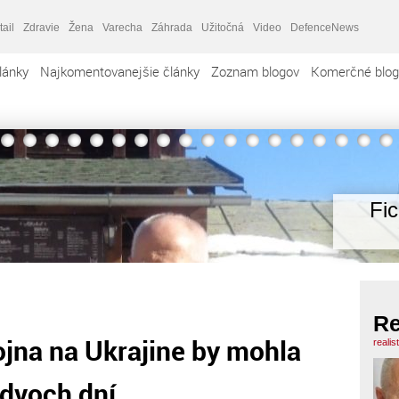
tail
Zdravie
Žena
Varecha
Záhrada
Užitočná
Video
DefenceNews
lánky
Najkomentovanejšie články
Zoznam blogov
Komerčné blog
Fi
Re
jna na Ukrajine by mohla
realis
 dvoch dní