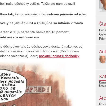
y boli naše dôchodky vyššie. Takže ste nám pokazili
dkov tak, že to nakoniec dôchodcom prinesie od roku
Šta
ovely na január 2024 a znižujúca sa inflácia v tomto
Poče
arásť o 11,6 percenta namiesto 13 percent.
Celk
trí asi sto miliónov eur.
Prie
nie dôchodkov tak, že dôchodcovia dostanú nakoniec od
Aut
tát na tom ušetrí desiatky miliónov eur. (Dôchodcom
iadna valorizácia). Zdroj
poslanci-pokazili-dochodky
Kat
Doked
Neza
Arc
júl 2