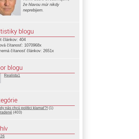
že hlavou múr nikdy
neprebijem.
tistiky blogu
t článkov: 404
ová čítanosť: 1070968x
merná čítanosť článkov: 2651x
or blogu
Realista1
egórie
y nás chcú politici klamať?!
(1)
radené
(403)
hív
026