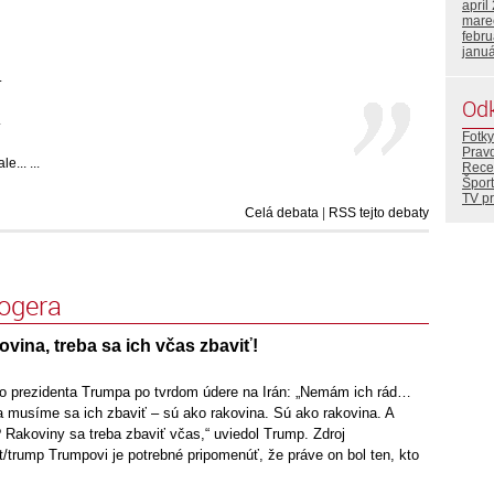
apríl
mare
febr
janu
.
Od
.
Fotky
Prav
... ...
Rece
Šport
TV p
Celá debata
|
RSS tejto debaty
logera
ovina, treba sa ich včas zbaviť!
o prezidenta Trumpa po tvrdom údere na Irán: „Nemám ich rád…
a a musíme sa ich zbaviť – sú ako rakovina. Sú ako rakovina. A
ť? Rakoviny sa treba zbaviť včas,“ uviedol Trump. Zdroj
/trump Trumpovi je potrebné pripomenúť, že práve on bol ten, kto