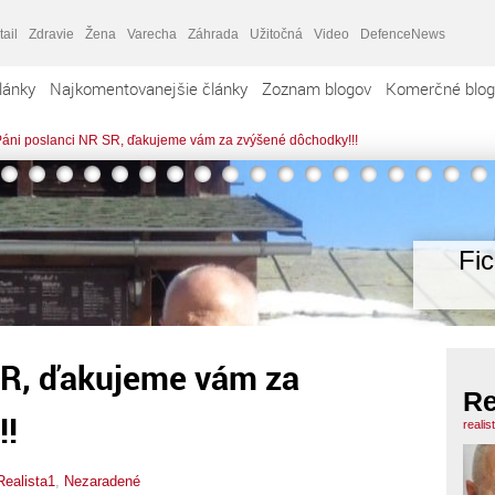
tail
Zdravie
Žena
Varecha
Záhrada
Užitočná
Video
DefenceNews
lánky
Najkomentovanejšie články
Zoznam blogov
Komerčné blog
áni poslanci NR SR, ďakujeme vám za zvýšené dôchodky!!!
Fi
SR, ďakujeme vám za
Re
!!
realis
Realista1
,
Nezaradené