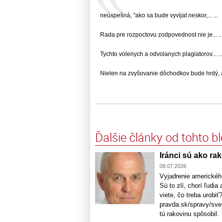
neúspešná, "ako sa bude vyvijat neskor,... ...
Rada pre rozpoctovu zodpovednost nie je... ..
Tychto volenych a odvolanych plagiatorov... ..
Nielen na zvyšovanie dôchodkov bude hrdý, ale
Ďalšie články od tohto b
Iránci sú ako rak
08.07.2026
Vyjadrenie americkéh
Sú to zlí, chorí ľudi
viete, čo treba urobi
pravda.sk/spravy/svet
tú rakovinu spôsobil.