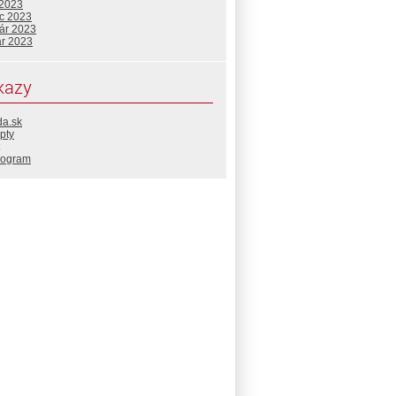
 2023
c 2023
uár 2023
ár 2023
kazy
da.sk
pty
rogram