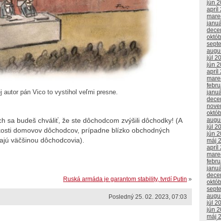
jún 
apríl
mare
janu
dece
októ
sept
augu
júl 2
jún 
apríl
mare
febr
ej autor pán Vico to vystihol veľmi presne.
janu
dece
nove
októ
augu
ch sa budeš chváliť, že ste dôchodcom zvýšili dôchodky! (A
júl 2
lízkosti domovov dôchodcov, prípadne blízko obchodných
jún 
vajú väčšinou dôchodcovia).
máj 
apríl
mare
febr
janu
dece
Ruská armáda je garantom stability, tvrdí Putin
»
októ
sept
augu
Posledný 25. 02. 2023, 07:03
júl 2
jún 
máj 