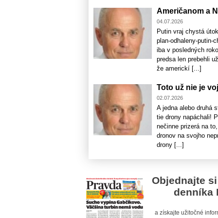
Američanom a NA
04.07.2026
Putin vraj chystá úto
plan-odhaleny-putin-c
iba v posledných rok
predsa len prebehli u
že americkí [...]
Toto už nie je vo
02.07.2026
A jedna alebo druhá 
tie drony napáchali! 
nečinne prizerá na to
dronov na svojho nepr
drony [...]
Objednajte si
denníka 
a získajte užitočné inf