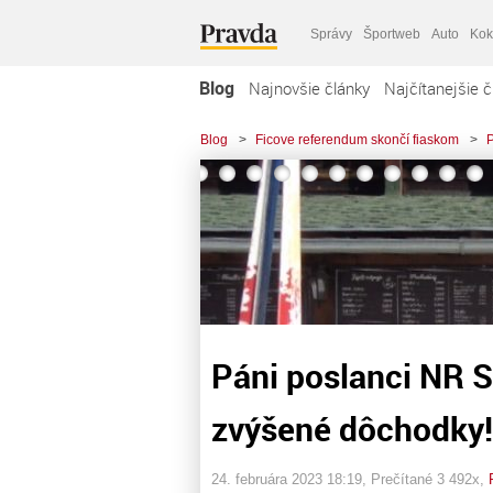
Správy
Športweb
Auto
Kok
Blog
Najnovšie články
Najčítanejšie č
Blog
>
Ficove referendum skončí fiaskom
>
P
Páni poslanci NR 
zvýšené dôchodky!
24. februára 2023 18:19
, Prečítané 3 492x,