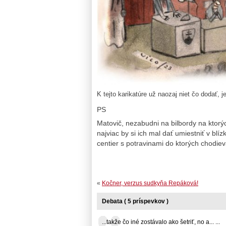
K tejto karikatúre už naozaj niet čo dodať, j
PS
Matovič, nezabudni na bilbordy na ktorý
najviac by si ich mal dať umiestniť v b
centier s potravinami do ktorých chodie
«
Kočner, verzus sudkyňa Repáková!
Debata ( 5 príspevkov )
...takže čo iné zostávalo ako šetriť, no a... ...