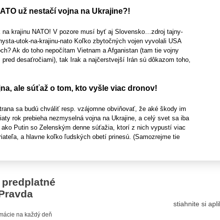
TO už nestačí vojna na Ukrajine?!
k na krajinu NATO! V pozore musí byť aj Slovensko…zdroj tajny-
hysta-utok-na-krajinu-nato Koľko zbytočných vojen vyvolali USA
och? Ak do toho nepočítam Vietnam a Afganistan (tam tie vojny
ž pred desaťročiami), tak Irak a najčerstvejší Irán sú dôkazom toho,
jna, ale súťaž o tom, kto vyšle viac dronov!
strana sa budú chváliť resp. vzájomne obviňovať, že aké škody im
Piaty rok prebieha nezmyselná vojna na Ukrajine, a celý svet sa iba
, ako Putin so Zelenským denne súťažia, ktorí z nich vypustí viac
iateľa, a hlavne koľko ľudských obetí prinesú. (Samozrejme tie
 predplatné
Pravda
stiahnite si ap
ormácie na každý deň