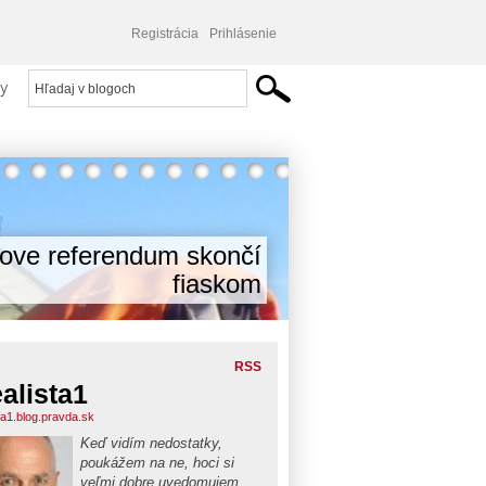
Registrácia
Prihlásenie
y
cove referendum skončí
fiaskom
RSS
alista1
ta1.blog.pravda.sk
Keď vidím nedostatky,
poukážem na ne, hoci si
veľmi dobre uvedomujem,