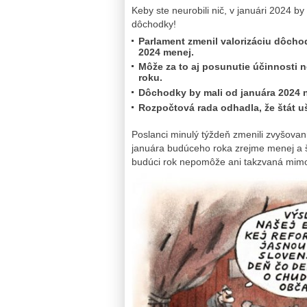
Keby ste neurobili nič, v januári 2024 b
dôchodky!
Parlament zmenil valorizáciu dôcho
2024 menej.
Môže za to aj posunutie účinnosti n
roku.
Dôchodky by mali od januára 2024 n
Rozpočtová rada odhadla, že štát uše
Poslanci minulý týždeň zmenili zvyšova
januára budúceho roka zrejme menej a š
budúci rok nepomôže ani takzvaná mimor