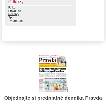
Odkazy
Fotky
Pravda.sk
Recepty
Šport
TV program
Objednajte si predplatné denníka Pravda