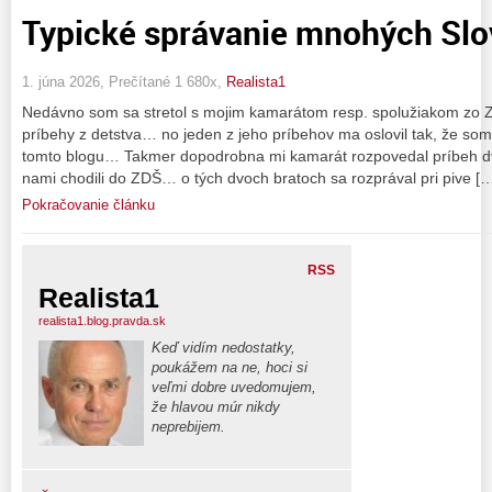
Typické správanie mnohých Slo
1. júna 2026, Prečítané 1 680x,
Realista1
Nedávno som sa stretol s mojim kamarátom resp. spolužiakom zo 
príbehy z detstva… no jeden z jeho príbehov ma oslovil tak, že som
tomto blogu… Takmer dopodrobna mi kamarát rozpovedal príbeh dvoc
nami chodili do ZDŠ… o tých dvoch bratoch sa rozprával pri pive [
Pokračovanie článku
RSS
Realista1
realista1.blog.pravda.sk
Keď vidím nedostatky,
poukážem na ne, hoci si
veľmi dobre uvedomujem,
že hlavou múr nikdy
neprebijem.