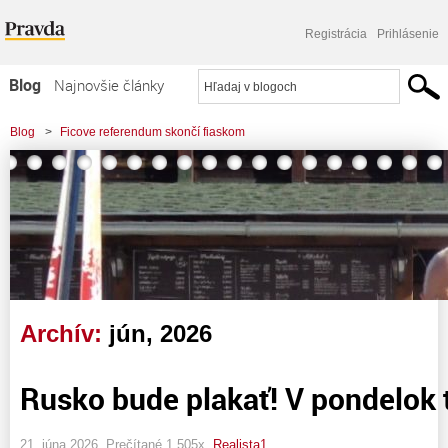
Registrácia
Prihlásenie
Blog
Najnovšie články
Najčítanejšie články
Blog
>
Ficove referendum skončí fiaskom
Najkomentovanejšie články
Zoznam blogov
Komerčné blogy
Archív:
jún, 2026
Rusko bude plakať! V pondelok 
21. júna 2026, Prečítané 1 505x,
Realista1