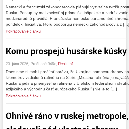
Nemeckí a francúzski zákonodarcovia plánujú vyzvať na tvrdší postup 
Ruska. Postup by mal zaviesť aj prísnejšie inšpekcie a zadržiavanie 
medzinárodné pravidlá. Francúzsko-nemecké parlamentné zhromažde
pondelok. Iniciatíva, ktorú podporujú nemeckí zákonodarcovia z […
Pokračovanie článku
Komu prospejú husárske kúsky 
20. júna 2026, Prečítané 946x,
Realista1
Dnes sme si mohli prečítať správu, že Ukrajinci pomocou dronov pr
kilometrov vzdialenú rafinériu na Sibíri. „Miestna rafinéria je najvä
Rusku a jediná priemyselná rafinéria v Uralskom federálnom okruh
ázijského a východnú časť európskeho Ruska.“ (Nie je to […]
Pokračovanie článku
Ohnivé ráno v ruskej metropole