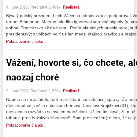
4. júna 2026, Prečítané 1 499x,
Realista1
Bývalý poľský prezident Lech Wałęnsa odmieta ďalej podporovať V
druhej Emmanuel Macron tak dlho ignoroval varovné signály (a straš
dohnal Francúzsko až na hranu. Podľa aktuálnych prieskumov „bu
prezidentských voľbách voliť už len medzi krajnou pravicou a krajno
Pokračovanie článku
Vážení, hovorte si, čo chcete, al
naozaj choré
2. júna 2026, Prečítané 1 928x,
Realista1
Napína sa mi žalúdok, už len pri čítaní nasledujúcej správy: Že n
ďalej napínať, reč je o českom hercovi Danielovi Krejčíkovi (31), kt
mesiacoch rozvádza so svojím manželom. Už len tie slová, že muž
rúhanie proti božským zákonom!!! Som presvedčený o tom, že celý
Pokračovanie článku