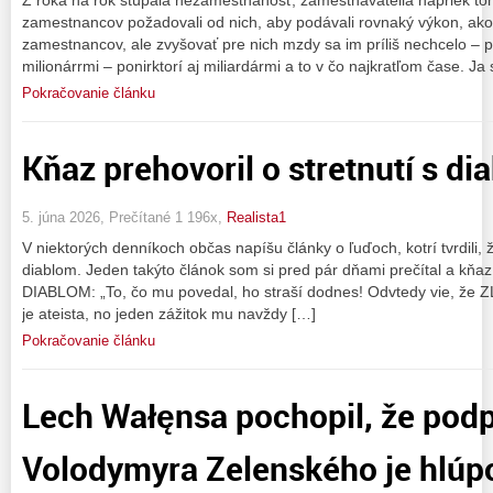
zamestnancov požadovali od nich, aby podávali rovnaký výkon, ako 
zamestnancov, ale zvyšovať pre nich mzdy sa im príliš nechcelo – pr
milionárrmi – ponirktorí aj miliardármi a to v čo najkratľom čase. Ja
Pokračovanie článku
Kňaz prehovoril o stretnutí s d
5. júna 2026, Prečítané 1 196x,
Realista1
V niektorých denníkoch občas napíšu články o ľuďoch, kotrí tvrdili, 
diablom. Jeden takýto článok som si pred pár dňami prečítal a kňaz
DIABLOM: „To, čo mu povedal, ho straší dodnes! Odvtedy vie, že ZLO
je ateista, no jeden zážitok mu navždy […]
Pokračovanie článku
Lech Wałęnsa pochopil, že pod
Volodymyra Zelenského je hlúp