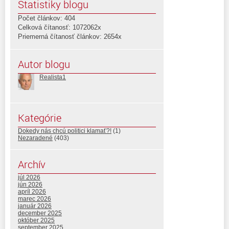
Štatistiky blogu
Počet článkov: 404
Celková čítanosť: 1072062x
Priemerná čítanosť článkov: 2654x
Autor blogu
Realista1
Kategórie
Dokedy nás chcú politici klamať?!
(1)
Nezaradené
(403)
Archív
júl 2026
jún 2026
apríl 2026
marec 2026
január 2026
december 2025
október 2025
september 2025