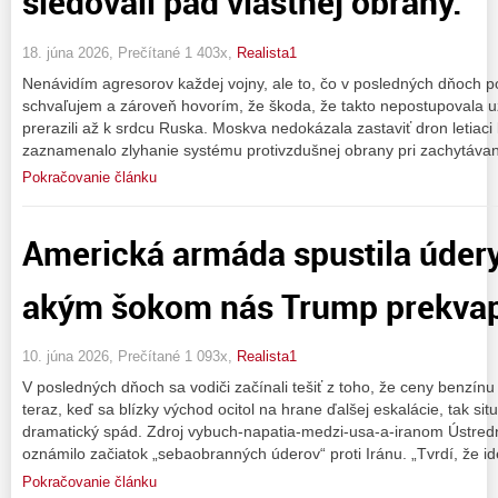
sledovali pád vlastnej obrany.
18. júna 2026, Prečítané 1 403x,
Realista1
Nenávidím agresorov každej vojny, ale to, čo v posledných dňoch 
schvaľujem a zároveň hovorím, že škoda, že takto nepostupovala u
prerazili až k srdcu Ruska. Moskva nedokázala zastaviť dron letiaci k
zaznamenalo zlyhanie systému protivzdušnej obrany pri zachytávan
Pokračovanie článku
Americká armáda spustila údery
akým šokom nás Trump prekvap
10. júna 2026, Prečítané 1 093x,
Realista1
V posledných dňoch sa vodiči začínali tešiť z toho, že ceny benzínu
teraz, keď sa blízky východ ocitol na hrane ďalšej eskalácie, tak si
dramatický spád. Zdroj vybuch-napatia-medzi-usa-a-iranom Ústred
oznámilo začiatok „sebaobranných úderov“ proti Iránu. „Tvrdí, že i
Pokračovanie článku