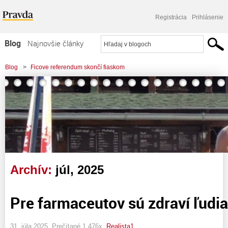
Registrácia
Prihlásenie
Blog
Najnovšie články
Najčítanejšie články
Blog
>
Ficove referendum skončí fiaskom
Najkomentovanejšie články
Zoznam blogov
Komerčné blogy
Archív:
júl, 2025
Pre farmaceutov sú zdraví ľudi
31. júla 2025, Prečítané 1 476x,
Realista1