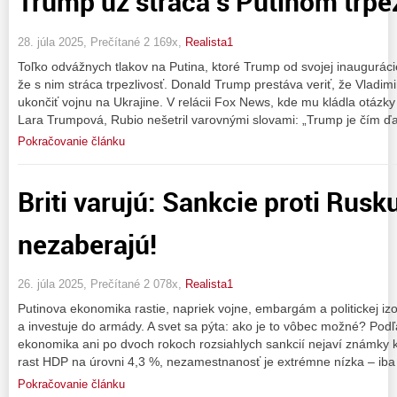
Trump už stráca s Putinom trpez
28. júla 2025, Prečítané 2 169x,
Realista1
Toľko odvážnych tlakov na Putina, ktoré Trump od svojej inaugurácie
že s nim stráca trpezlivosť. Donald Trump prestáva veriť, že Vladi
ukončiť vojnu na Ukrajine. V relácii Fox News, kde mu kládla otáz
Lara Trumpová, Rubio nešetril varovnými slovami: „Trump je čím ďa
Pokračovanie článku
Briti varujú: Sankcie proti Rusk
nezaberajú!
26. júla 2025, Prečítané 2 078x,
Realista1
Putinova ekonomika rastie, napriek vojne, embargám a politickej izo
a investuje do armády. A svet sa pýta: ako je to vôbec možné? Podľ
ekonomika ani po dvoch rokoch rozsiahlych sankcií nejaví známky 
rast HDP na úrovni 4,3 %, nezamestnanosť je extrémne nízka – iba 
Pokračovanie článku