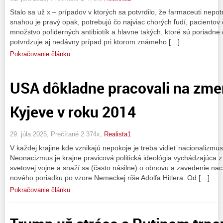
Stalo sa už x – prípadov v ktorých sa potvrdilo, že farmaceuti nepotr
snahou je pravý opak, potrebujú čo najviac chorých ľudí, pacientov
množstvo pofiderných antibiotík a hlavne takých, ktoré sú poriadne
potvrdzuje aj nedávny prípad pri ktorom známeho […]
Pokračovanie článku
USA dôkladne pracovali na zme
Kyjeve v roku 2014
29. júla 2025, Prečítané 2 374x,
Realista1
V každej krajine kde vznikajú nepokoje je treba vidieť nacionalizm
Neonacizmus je krajne pravicová politická ideológia vychádzajúca z 
svetovej vojne a snaží sa (často násilne) o obnovu a zavedenie naci
nového poriadku po vzore Nemeckej ríše Adolfa Hitlera. Od […]
Pokračovanie článku