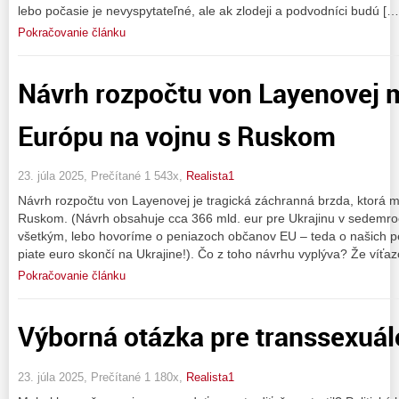
lebo počasie je nevyspytateľné, ale ak zlodeji a podvodníci budú […
Pokračovanie článku
Návrh rozpočtu von Layenovej m
Európu na vojnu s Ruskom
23. júla 2025, Prečítané 1 543x,
Realista1
Návrh rozpočtu von Layenovej je tragická záchranná brzda, ktorá m
Ruskom. (Návrh obsahuje cca 366 mld. eur pre Ukrajinu v sedem
všetkým, lebo hovoríme o peniazoch občanov EU – teda o našich p
piate euro skončí na Ukrajine!). Čo z toho návrhu vyplýva? Že víťa
Pokračovanie článku
Výborná otázka pre transsexuá
23. júla 2025, Prečítané 1 180x,
Realista1