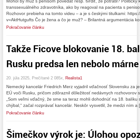
Mohol by muž s penisom povedať resp. tvrdiť, že potratil? Politický
transsexuálného zdravotníka, ako by reagoval na pacienta s penisom, 
Rozhovor prebieha na tomto videu – a je s českými titulkami: http
v=AktHutgufts Čo je žena a čo je muž? – Brilantná argumentácia k
Pokračovanie článku
Takže Ficove blokovanie 18. bal
Rusku predsa len nebolo márne
20. júla 2025, Prečítané 2 085x,
Realista1
Nemecký kancelár Friedrich Merz vyjadril vďačnosť Slovensku za je
EÚ voči Rusku, pričom zdôraznil dôležitosť nedávnych rozhovorov
„Som veľmi vďačný, že sme sa teraz mohli dohodnúť na 18. balíku 
chýbal,“ začal rozprávať kancelár. Neskôr vysvetlil, že medzi ním a 
Pokračovanie článku
Šimečkov výrok je: Úlohou opozí