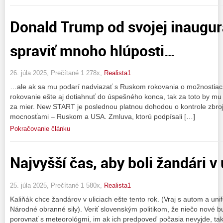
Donald Trump od svojej inaugurá
spraviť mnoho hlúposti…
26. júla 2025, Prečítané 1 278x,
Realista1
…ale ak sa mu podarí nadviazať s Ruskom rokovania o možnostiach
rokovanie ešte aj dotiahnuť do úspešného konca, tak za toto by mu
za mier. New START je poslednou platnou dohodou o kontrole zbroj
mocnosťami – Ruskom a USA. Zmluva, ktorú podpísali […]
Pokračovanie článku
Najvyšší čas, aby boli žandári v 
25. júla 2025, Prečítané 1 580x,
Realista1
Kaliňák chce žandárov v uliciach ešte tento rok. (Vraj s autom a un
Národné obranné sily). Veriť slovenským politikom, že niečo nové bud
porovnať s meteorológmi, im ak ich predpoveď počasia nevyjde, ta