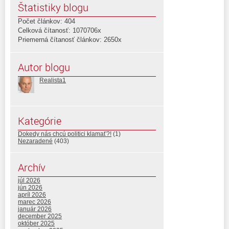
Štatistiky blogu
Počet článkov: 404
Celková čítanosť: 1070706x
Priemerná čítanosť článkov: 2650x
Autor blogu
Realista1
Kategórie
Dokedy nás chcú politici klamať?!
(1)
Nezaradené
(403)
Archív
júl 2026
jún 2026
apríl 2026
marec 2026
január 2026
december 2025
október 2025