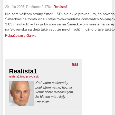
20. júla 2025, Prečítané 2 478x,
Realista1
Nie som voličom strany Smer – SD, ale ak je pravdou to, čo poveda
Šimečkovi na tomto videu https://www.youtube.com/watch?v=bAqZl
3:03 minútach) – Tak ja by som sa na Šimečkovom mieste na verejn
na Slovensku sa dejú také veci, že mnohí voliči možno práve takéto
Pokračovanie článku
RSS
Realista1
realista1.blog.pravda.sk
Keď vidím nedostatky,
poukážem na ne, hoci si
veľmi dobre uvedomujem,
že hlavou múr nikdy
neprebijem.