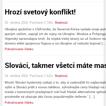
Hrozí svetový konflikt!
26. októbra 2024, Prečítané 2 744x,
Realista1
Ukrajina spoločne s USA tvrdia, že Severná Kórea vyslala svoje jed
jasným cieľom, zapojiť ich do vojny na Ukrajine. Moskva a Pchjongja
Vojenský spravodajca tvrdí, že vojská tretej strany sú už čoskoro na
domino efekt spojencov Kyjeva a na Ukrajine už nebudú bojovať […
Pokračovanie článku
Slováci, takmer všetci máte mas
24. októbra 2024, Prečítané 2 322x,
Realista1
Mnohí Slováci hysterický usilujú o to, aby si zadovážili čo najlacne
výšin a Slováci prišli s novou taktikou, výhodnejšie ceny hľadajú na 
masla v kamenných predajniach núti ľudí hľadať alternatívne spôso
prostredie sa ukazuje ako čoraz populárnejšie riešenie.“ […]
Pokračovanie článku