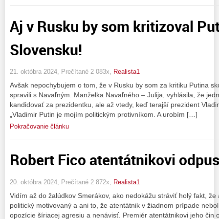
Aj v Rusku by som kritizoval Put
Slovensku!
21. októbra 2024, Prečítané 2 083x,
Realista1
Avšak nepochybujem o tom, že v Rusku by som za kritiku Putina sk
spravili s Navaľným. Manželka Navaľného – Julija, vyhlásila, že je
kandidovať za prezidentku, ale až vtedy, keď terajší prezident Vladi
„Vladimir Putin je mojím politickým protivníkom. A urobím […]
Pokračovanie článku
Robert Fico atentátnikovi odpus
20. októbra 2024, Prečítané 2 872x,
Realista1
Vidím až do žalúdkov Smerákov, ako nedokážu stráviť holý fakt, že 
politický motivovaný a ani to, že atentátnik v žiadnom prípade nebo
opozície šíriacej agresiu a nenávisť. Premiér atentátnikovi jeho čin