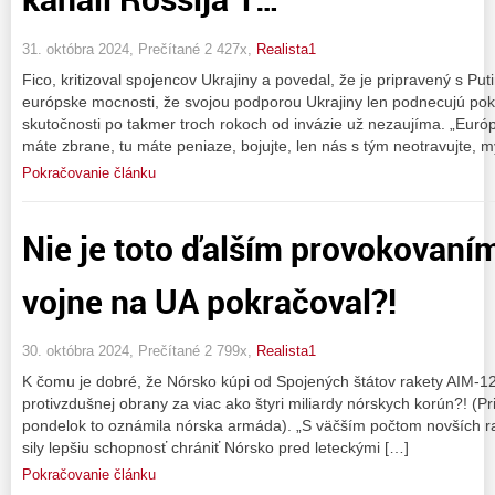
31. októbra 2024, Prečítané 2 427x,
Realista1
Fico, kritizoval spojencov Ukrajiny a povedal, že je pripravený s Put
európske mocnosti, že svojou podporou Ukrajiny len podnecujú pokr
skutočnosti po takmer troch rokoch od invázie už nezaujíma. „Európ
máte zbrane, tu máte peniaze, bojujte, len nás s tým neotravujte, 
Pokračovanie článku
Nie je toto ďalším provokovaním
vojne na UA pokračoval?!
30. októbra 2024, Prečítané 2 799x,
Realista1
K čomu je dobré, že Nórsko kúpi od Spojených štátov rakety AIM
protivzdušnej obrany za viac ako štyri miliardy nórskych korún?! (Pr
pondelok to oznámila nórska armáda). „S väčším počtom novších r
sily lepšiu schopnosť chrániť Nórsko pred leteckými […]
Pokračovanie článku