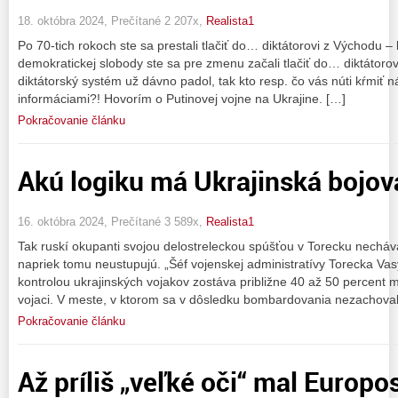
18. októbra 2024, Prečítané 2 207x,
Realista1
Po 70-tich rokoch ste sa prestali tlačiť do… diktátorovi z Východu 
demokratickej slobody ste sa pre zmenu začali tlačiť do… diktátor
diktátorský systém už dávno padol, tak kto resp. čo vás núti kŕmiť 
informáciami?! Hovorím o Putinovej vojne na Ukrajine. […]
Pokračovanie článku
Akú logiku má Ukrajinská bojová
16. októbra 2024, Prečítané 3 589x,
Realista1
Tak ruskí okupanti svojou delostreleckou spúšťou v Torecku necháva
napriek tomu neustupujú. „Šéf vojenskej administratívy Torecka Vas
kontrolou ukrajinských vojakov zostáva približne 40 až 50 percent 
vojaci. V meste, v ktorom sa v dôsledku bombardovania nezachova
Pokračovanie článku
Až príliš „veľké oči“ mal Europ