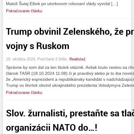
Matúš Šutaj Eštok po utorkovom rokovaní vlády vyvolal […]
Pokračovanie článku
Trump obvinil Zelenského, že pr
vojny s Ruskom
19. októbra 2024, Prečítané 2 649x,
Realista1
Správne by som dal za ten titulok otáznik. Avšak touto cestou sa c
článok TASR (18.10.2024 11:08) či je pravdivý alebo je to iba novi
že „Americký exprezident a republikánsky kandidát v nadchádzajúc
Trump vo štvrtok obvinil ukrajinského prezidenta Volodymyra Zelen
Pokračovanie článku
Slov. žurnalisti, prestaňte sa tl
organizácii NATO do…!