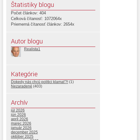
Štatistiky blogu
Počet článkov: 404
Celková čítanosť: 1072064x
Priemerná čítanosť článkov: 2654x
Autor blogu
Realista1
Kategórie
Dokedy nás chcú politici klamať?!
(1)
Nezaradené
(403)
Archív
júl 2026
jún 2026
apríl 2026
marec 2026
január 2026
december 2025
október 2025