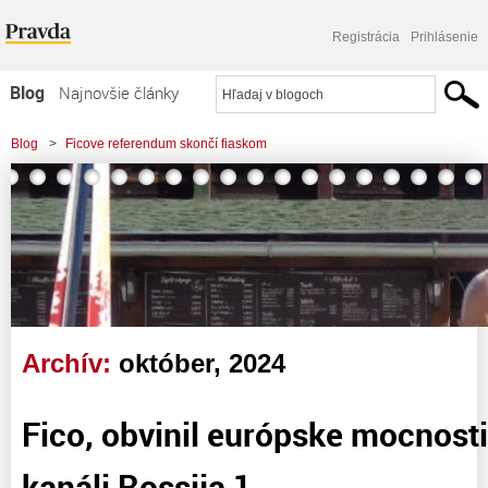
Registrácia
Prihlásenie
Blog
Najnovšie články
Najčítanejšie články
Blog
>
Ficove referendum skončí fiaskom
Najkomentovanejšie články
Zoznam blogov
Komerčné blogy
Archív:
október, 2024
Fico, obvinil európske mocnost
kanáli Rossija 1…