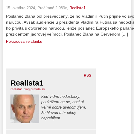
15. októbra 2024, Prečítané 2 983x,
Realista1
Poslanec Blaha bol presvedčený, že ho Vladimír Putin prijme vo svoj
náručou. Avšak audiencie u prezidenta Vladimíra Putina sa nedočkal
ho privíta s otvorenou náručou, lenže poslanec Európskeho parlamen
prezidentom jadrovej veľmoci. Poslanec Blaha na Červenom […]
Pokračovanie článku
RSS
Realista1
realista1.blog.pravda.sk
Keď vidím nedostatky,
poukážem na ne, hoci si
veľmi dobre uvedomujem,
že hlavou múr nikdy
neprebijem.