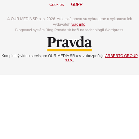
Cookies
GDPR
© OUR MEDIA SR a. s. 2026. Autorské práva sú vyhradené a vykonáva ich
vydavateľ,
viac info
.
Blogovací systém Blog.Pravda.sk beží na technológií Wordpress.
Kompletný video servis pre OUR MEDIA SR a.s. zabezpečuje
ARBERTO GROUP
s.r.o.
.