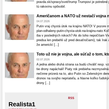
pravda.sk/spravy/svet/trump Trumpovi je potrebné p
tú rakovinu spôsobil.
Američanom a NATO už nestačí vojna n
04.07.2026
Putin vraj chystá útok na krajinu NATO! V pozore 
plan-odhaleny-putin-chysta-utok-na-krajinu-nato K
iba v posledných rokoch? Ak do toho nepočítam Vie
predsa len prebehli už pred desaťročiami), tak Irak
že americkí [...]
Toto už nie je vojna, ale súťaž o tom, k
02.07.2026
A jedna alebo druhá strana sa budú chváliť resp. 
tie drony napáchali! Piaty rok prebieha nezmyselná 
nečinne prizerá na to, ako Putin so Zelenským denn
dronov na svojho nepriateľa, a hlavne koľko ľudský
drony [...]
RSS
Realista1