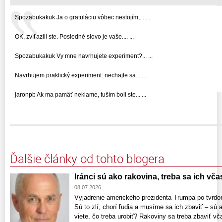
Spozabukakuk Ja o gratuláciu vôbec nestojím,... ...
OK, zvíťazili ste. Posledné slovo je vaše.... ...
Spozabukakuk Vy mne navrhujete experiment?... ...
Navrhujem praktický experiment: nechajte sa... ...
jaronpb Ak ma pamäť neklame, tuším boli ste... ...
Ďalšie články od tohto blogera
Iránci sú ako rakovina, treba sa ich vča
08.07.2026
Vyjadrenie amerického prezidenta Trumpa po tvrd
Sú to zlí, chorí ľudia a musíme sa ich zbaviť – sú 
viete, čo treba urobiť? Rakoviny sa treba zbaviť vč