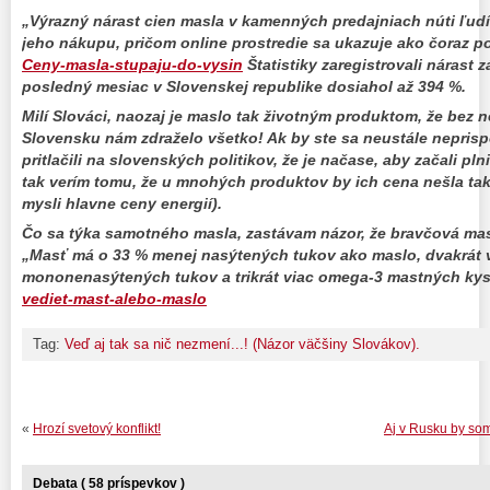
„Výrazný nárast cien masla v kamenných predajniach núti ľud
jeho nákupu, pričom online prostredie sa ukazuje ako čoraz po
Ceny-masla-stupaju-do-vysin
Štatistiky zaregistrovali nárast 
posledný mesiac v Slovenskej republike dosiahol až 394 %.
Milí Slováci, naozaj je maslo tak životným produktom, že bez 
Slovensku nám zdraželo všetko! Ak by ste sa neustále neprisp
pritlačili na slovenských politikov, že je načase, aby začali pl
tak verím tomu, že u mnohých produktov by ich cena nešla ta
mysli hlavne ceny energií).
Čo sa týka samotného masla, zastávam názor, že bravčová masť
„Masť má o 33 % menej nasýtených tukov ako maslo, dvakrát 
mononenasýtených tukov a trikrát viac omega-3 mastných kys
vediet-mast-alebo-maslo
Tag:
Veď aj tak sa nič nezmení...! (Názor väčšiny Slovákov).
«
Hrozí svetový konflikt!
Aj v Rusku by som
Debata ( 58 príspevkov )