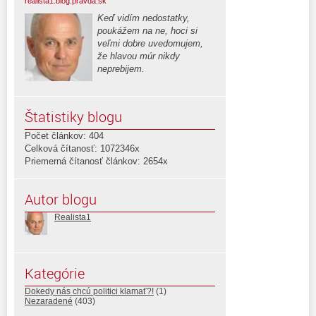
realista1.blog.pravda.sk
Keď vidím nedostatky,
poukážem na ne, hoci si
veľmi dobre uvedomujem,
že hlavou múr nikdy
neprebijem.
Štatistiky blogu
Počet článkov: 404
Celková čítanosť: 1072346x
Priemerná čítanosť článkov: 2654x
Autor blogu
Realista1
Kategórie
Dokedy nás chcú politici klamať?!
(1)
Nezaradené
(403)