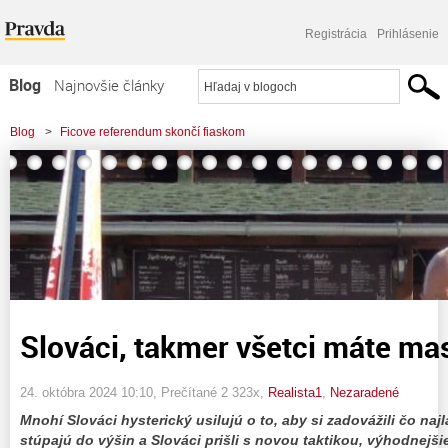
Registrácia
Prihlásenie
Blog
Najnovšie články
Najčítanejšie články
Blog
>
Ficove referendum skončí fiaskom
Najkomentovanejšie články
>
Slováci, takmer všetci máte maslo na hlave!
Zoznam blogov
Komerčné blogy
Slováci, takmer všetci máte mas
24. októbra 2024 10:10
, Prečítané 2 323x,
Realista1
,
Nezaradené
Mnohí Slováci hysterický usilujú o to, aby si zadovážili čo na
stúpajú do výšin a Slováci prišli s novou taktikou, výhodnejši