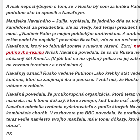
Avšak nepochybujem o tom, že v Rusku by som za kritiku Puti
podobne ako to spravili s
Navaľným.
Manželka Navaľného – Julija, vyhlásila, že jedného dňa sa vrá
kandidovať za prezidentku, ale až vtedy, keď terajší prezident 
moci. „Vladimir Putin je mojím politickým protivníkom. A urobí
režim padol čo najskôr,“ povedala Navaľná, vdova po ruskom o
Navaľnom, ktorý vo februári zomrel v ruskom väzení.
Zdroj
na
putinovho-rezimu
Avšak Navaľná povedala, že sa do Ruska nev
súčasný šéf Kremľa. (V júli bol na ňu vydaný príkaz na jej zatkn
na zoznam teroristov a extrémistov).
Navaľnyj označil Rusko vedené Putinom „ako krehký štát veden
špiónmi, ktorí sa zaujímajú iba o peniaze. Tvrdil tiež, že Rusko
vrátane revolúcie.“
Navaľná povedala, že protikorupčná organizácia, ktorú teraz 
manžela, má k tomu dôkazy, ktoré zverejní, keď bude mať „celý
Navaľná odmietla tvrdenia vyšetrovateľov, podľa ktorých Nav
kombinácie chorôb. V rozhovore pre BBC povedala, že protiko
teraz vedie namiesto svojho manžela, má k tomu dôkazy, ktoré
obraz“.
PS