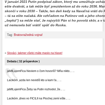
V januári 2021 Putin podpísal zákon, ktorý mu umožňuje uchád
ešte dvakrát, a tak môže byť prezidentom až do roku 2036. Man
skončí v roku 2030 – Takže, ten deň kedy sa Navaľná vráti do 
– tá sa ešte načaká. Ale vzhľadom na Putinov vek a jeho chorob
„šepká“) sa môže stať, že najvyšší Pán si ho povolá skôr, a v
už nemusela báť vrátiť späť do Ruska.
Tag:
Bratovražedná vojna!
«
Slováci, takmer všetci máte maslo na hlave!
Debata ( 32 príspevkov )
jaMILujemFica Neviem o čom hovoríš? Mňa nikto... ...
Lacikóm ,azda len nevidíš kto a kam ťa... ...
jaMILujemFica Žeby sa Putin rozhodol, že... ...
Lacikóm ,dnes vo FICILII na Plochej zemí ešte... ...