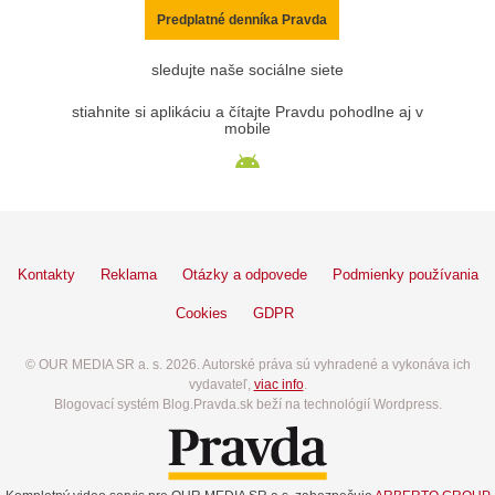
Predplatné denníka Pravda
sledujte naše sociálne siete
stiahnite si aplikáciu a čítajte Pravdu pohodlne aj v
mobile
Kontakty
Reklama
Otázky a odpovede
Podmienky používania
Cookies
GDPR
© OUR MEDIA SR a. s. 2026. Autorské práva sú vyhradené a vykonáva ich
vydavateľ,
viac info
.
Blogovací systém Blog.Pravda.sk beží na technológií Wordpress.