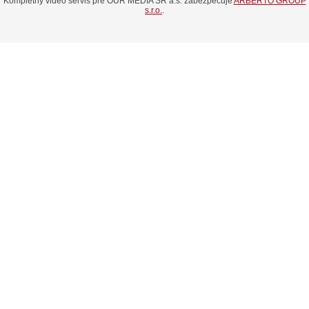
Kompletný video servis pre OUR MEDIA SR a.s. zabezpečuje
ARBERTO GROUP
s.r.o.
.