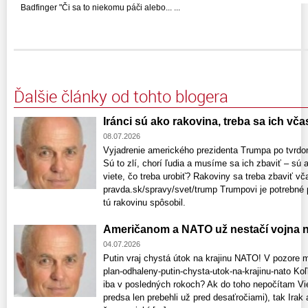
Badfinger "Či sa to niekomu páči alebo... ...
Ďalšie články od tohto blogera
Iránci sú ako rakovina, treba sa ich vča
08.07.2026
Vyjadrenie amerického prezidenta Trumpa po tvrd
Sú to zlí, chorí ľudia a musíme sa ich zbaviť – sú 
viete, čo treba urobiť? Rakoviny sa treba zbaviť vč
pravda.sk/spravy/svet/trump Trumpovi je potrebné p
tú rakovinu spôsobil.
Američanom a NATO už nestačí vojna n
04.07.2026
Putin vraj chystá útok na krajinu NATO! V pozore 
plan-odhaleny-putin-chysta-utok-na-krajinu-nato K
iba v posledných rokoch? Ak do toho nepočítam Vie
predsa len prebehli už pred desaťročiami), tak Irak