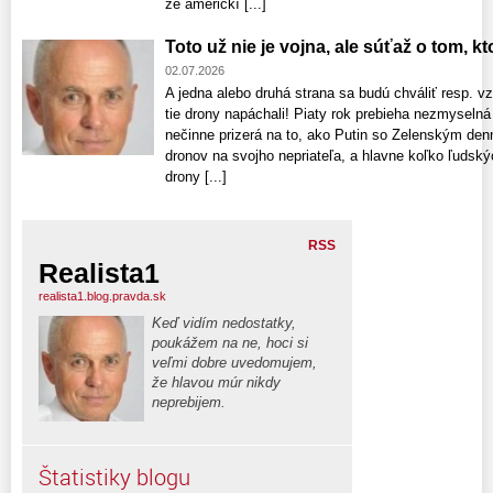
že americkí [...]
Toto už nie je vojna, ale súťaž o tom, k
02.07.2026
A jedna alebo druhá strana sa budú chváliť resp. 
tie drony napáchali! Piaty rok prebieha nezmyselná 
nečinne prizerá na to, ako Putin so Zelenským denn
dronov na svojho nepriateľa, a hlavne koľko ľudský
drony [...]
RSS
Realista1
realista1.blog.pravda.sk
Keď vidím nedostatky,
poukážem na ne, hoci si
veľmi dobre uvedomujem,
že hlavou múr nikdy
neprebijem.
Štatistiky blogu