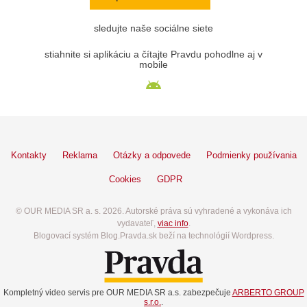
sledujte naše sociálne siete
stiahnite si aplikáciu a čítajte Pravdu pohodlne aj v
mobile
Kontakty
Reklama
Otázky a odpovede
Podmienky používania
Cookies
GDPR
© OUR MEDIA SR a. s. 2026. Autorské práva sú vyhradené a vykonáva ich
vydavateľ,
viac info
.
Blogovací systém Blog.Pravda.sk beží na technológií Wordpress.
Kompletný video servis pre OUR MEDIA SR a.s. zabezpečuje
ARBERTO GROUP
s.r.o.
.