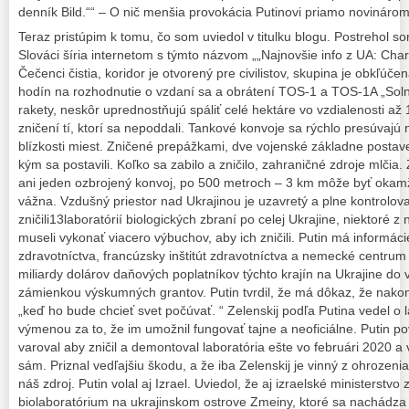
denník Bild.““ – O nič menšia provokácia Putinovi priamo novinárom
Teraz pristúpim k tomu, čo som uviedol v titulku blogu. Postrehol so
Slováci šíria internetom s týmto názvom „„Najnovšie info z UA: Cha
Čečenci čistia, koridor je otvorený pre civilistov, skupina je obkľú
hodín na rozhodnutie o vzdaní sa a obrátení TOS-1 a TOS-1A „Soln
rakety, neskôr uprednostňujú spáliť celé hektáre vo vzdialenosti až
zničení tí, ktorí sa nepoddali. Tankové konvoje sa rýchlo presúvajú
blízkosti miest. Zničené prepážkami, dve vojenské základne postave
kým sa postavili. Koľko sa zabilo a zničilo, zahraničné zdroje mlčia
ani jeden ozbrojený konvoj, po 500 metroch – 3 km môže byť okamž
vážna. Vzdušný priestor nad Ukrajinou je uzavretý a plne kontrolov
zničili13laboratórií biologických zbraní po celej Ukrajine, niektoré z
museli vykonať viacero výbuchov, aby ich zničili. Putin má informáci
zdravotníctva, francúzsky inštitút zdravotníctva a nemecké centrum 
miliardy dolárov daňových poplatníkov týchto krajín na Ukrajine do 
zámienkou výskumných grantov. Putin tvrdil, že má dôkaz, že nakon
„keď ho bude chcieť svet počúvať. “ Zelenskij podľa Putina vedel o l
výmenou za to, že im umožnil fungovať tajne a neoficiálne. Putin p
varoval aby zničil a demontoval laboratória ešte vo februári 2020 a v
sám. Priznal vedľajšiu škodu, a že iba Zelenskij je vinný z ohrozenia
náš zdroj. Putin volal aj Izrael. Uviedol, že aj izraelské ministerst
biolaboratórium na ukrajinskom ostrove Zmeiny, ktoré sa nachádza