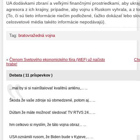
UA dodávkami zbraní a veľkými finančnými prostriedkami, aby ukra
agresora z ich krajiny, prípadne, aby vojnu s Ruskom vyhrala, a z to
(To, či sú tieto informácie niečim podložené, ťažko dokázať lebo sl
celosvetové média takéto informácie nepodávajú).
Tým, že sledujem aj to, ako niektoré opozičné politické strany a hlavne ich predsedovia verejne odsudzujú dodávku zbraní Ukrajine lebo podľa nich sa takto vojna vyhrať nedá, ale, že sa musia viesť mierové rokovania… toto ma doviedlo k presvedčeniu, že na Slovensku je (tipujem) min. 300 ľudí, ktorí sa tajne združujú v menších skupinách a zadovažujú si rôzne zbrane súvisiace aj s vojenskou technikou (nie je vylúčená ani tá možnosť, že tajne medzi sebou vedú vojenský výcvik). A títo ľudia sú Putinovi tak horlivo naklonení, že ak by Putin so svojou armádou vnikol nedajbože aj na slovenské územie, tak títo ľudia sa okamžite pripoja k jeho armáde a ako prvých si zoberú na zodpo
Tag:
bratovražedná vojna
«
Členom Svetového ekonomického fóra (WEF) už načisto
Chc
hrabe!
Debata ( 11 príspevkov )
...mal by si si nainštalovať kvalitnú anténu,... ...
Škoda že vaše zdroje sú obmedzené, potom aj... ...
Dúfam že máte možnosť sledovať TV RTVS 24... ...
hm celkovo si myslím, že táto vojna obraz... ...
USA oznámili rusom, že Biden bude v Kyjeve,... ...