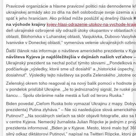
Pravicové organizácie a hlavne pravicoví politici nás dennodenne 
ukrajinskej armády ako zo dňa na deň oslobodzuje svoje územia a 
späť k jeho hraniciam. Ako príklad môže poslúžiť aj dnešný článok
K
na východe krajiny
kyjev-hlasi-odrazenie-utokov-na-vychode-kraji
deň ukrajinské ozbrojené sily odrazili útoky okupantov v oblastiach
oblasti, Bilohorivka v Luhanskej oblasti, Vasjukivka, Dubovo-Vasyli
Ivanivske v Doneckej oblasti,“ vymenúva velenie ukrajinských ozbroj
Ďalší článok nás informuje o návšteve amerického prezidenta v Ky
návšteva Kyjeva je najdôležitejšia v dejinách našich vzťahov 
Ukrajinský prezident sa nechal počuť týmito slovami „„Pondelková 
podčiarkuje „výsledky, ktoré sme už dosiahli“ a „historické úspechy
dosiahnuť“. Výsledky tejto návštevy sa podľa Zelenského „istotne odr
Zelenskyj okrem toho reagoval aj na nový balík pomoci v hodnote po
v pondelok prisľúbil Ukrajine. „Je to jednoznačný signál, že ruské 
šancu… Spolu obránime naše mestá a ľudí od teroru Ruska.“
Biden povedal „Cieľom Ruska bolo vymazať Ukrajinu z mapy. Doby
prezidenta) Putina zlyháva.“ – Nie sú nasledujúce slová amerického
Putinovi? „„Na sociálnych sieťach sa skôr objavili fotografie, ako 
v centre Kyjeva. Nemecký žurnalista Julian Röpcke je jedným z prv
prezidenta informoval. „Biden je v Kyjeve. Mesto, ktoré malo byť 3
silný odkaz diktátorovi Putinovi,“ napísal na Twitteri Röpcke, ktorý