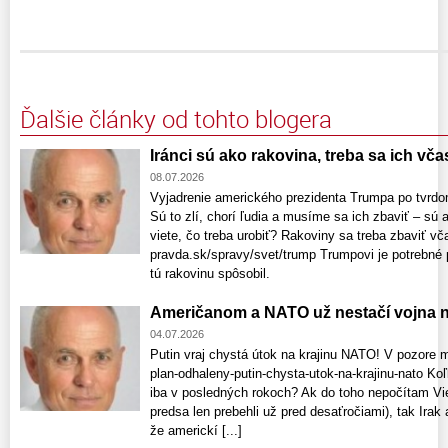
Ďalšie články od tohto blogera
Iránci sú ako rakovina, treba sa ich vča
08.07.2026
Vyjadrenie amerického prezidenta Trumpa po tvrd
Sú to zlí, chorí ľudia a musíme sa ich zbaviť – sú 
viete, čo treba urobiť? Rakoviny sa treba zbaviť vč
pravda.sk/spravy/svet/trump Trumpovi je potrebné p
tú rakovinu spôsobil.
Američanom a NATO už nestačí vojna n
04.07.2026
Putin vraj chystá útok na krajinu NATO! V pozore 
plan-odhaleny-putin-chysta-utok-na-krajinu-nato K
iba v posledných rokoch? Ak do toho nepočítam Vie
predsa len prebehli už pred desaťročiami), tak Irak
že americkí [...]