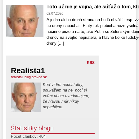
Toto už nie je vojna, ale súťaž o tom, k
02.07.2026
A jedna alebo druhá strana sa budú chváliť resp. 
tie drony napáchali! Piaty rok prebieha nezmyselná 
nečinne prizerá na to, ako Putin so Zelenským denn
dronov na svojho nepriateľa, a hlavne koľko ľudský
drony [...]
RSS
Realista1
realista1.blog.pravda.sk
Keď vidím nedostatky,
poukážem na ne, hoci si
veľmi dobre uvedomujem,
že hlavou múr nikdy
neprebijem.
Štatistiky blogu
Počet článkov: 404