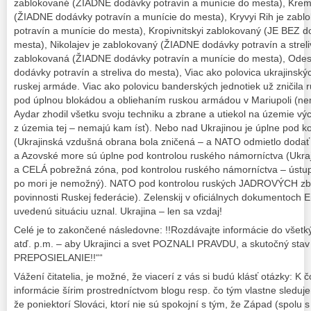
zablokované (ŽIADNE dodávky potravín a munície do mesta), Kre
(ŽIADNE dodávky potravín a munície do mesta), Kryvyi Rih je zab
potravín a munície do mesta), Kropivnitskyi zablokovaný (JE BEZ do
mesta), Nikolajev je zablokovaný (ŽIADNE dodávky potravín a streli
zablokovaná (ŽIADNE dodávky potravín a munície do mesta), Ode
dodávky potravín a streliva do mesta), Viac ako polovica ukrajinský
ruskej armáde. Viac ako polovicu banderských jednotiek už zničila
pod úplnou blokádou a obliehaním ruskou armádou v Mariupoli (nem
Aydar zhodil všetku svoju techniku a zbrane a utiekol na územie výc
z územia tej – nemajú kam ísť). Nebo nad Ukrajinou je úplne pod ko
(Ukrajinská vzdušná obrana bola zničená – a NATO odmietlo dodať li
a Azovské more sú úplne pod kontrolou ruského námorníctva (Ukraj
a CELÁ pobrežná zóna, pod kontrolou ruského námorníctva – ústup 
po mori je nemožný). NATO pod kontrolou ruských JADROVÝCH zbra
povinnosti Ruskej federácie). Zelenskij v oficiálnych dokumentoch E
uvedenú situáciu uznal. Ukrajina – len sa vzdaj!
Celé je to zakončené následovne: !!Rozdávajte informácie do všetký
atď. p.m. – aby Ukrajinci a svet POZNALI PRAVDU, a skutočný stav 
PREPOSIELANIE!!““
Vážení čitatelia, je možné, že viacerí z vás si budú klásť otázky: K 
informácie šírim prostredníctvom blogu resp. čo tým vlastne sleduj
že poniektorí Slováci, ktorí nie sú spokojní s tým, že Západ (spolu