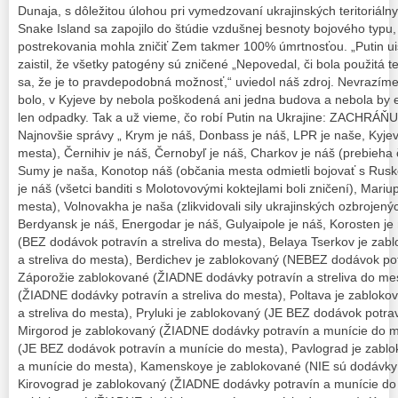
Dunaja, s dôležitou úlohou pri vymedzovaní ukrajinských teritoriáln
Snake Island sa zapojilo do štúdie vzdušnej besnoty bojového typu,
postrekovania mohla zničiť Zem takmer 100% úmrtnosťou. „Putin uisti
zaistil, že všetky patogény sú zničené „Nepovedal, či bola použitá 
sa, že je to pravdepodobná možnosť,“ uviedol náš zdroj. Nevrazíme
bolo, v Kyjeve by nebola poškodená ani jedna budova a nebola by el
len odpadky. Tak a už vieme, čo robí Putin na Ukrajine: ZACHRÁ
Najnovšie správy „ Krym je náš, Donbass je náš, LPR je naše, Kyjev j
mesta), Černihiv je náš, Černobyľ je náš, Charkov je náš (prebieha
Sumy je naša, Konotop náš (občania mesta odmietli bojovať s Rusk
je náš (všetci banditi s Molotovovými koktejlami boli zničení), Mariu
mesta), Volnovakha je naša (zlikvidovali sily ukrajinských ozbrojený
Berdyansk je náš, Energodar je náš, Gulyaipole je náš, Korosten je
(BEZ dodávok potravín a streliva do mesta), Belaya Tserkov je za
a streliva do mesta), Berdichev je zablokovaný (NEBEZ dodávok potr
Záporožie zablokované (ŽIADNE dodávky potravín a streliva do mes
(ŽIADNE dodávky potravín a streliva do mesta), Poltava je zablok
a streliva do mesta), Pryluki je zablokovaný (JE BEZ dodávok potrav
Mirgorod je zablokovaný (ŽIADNE dodávky potravín a munície do m
(JE BEZ dodávok potravín a munície do mesta), Pavlograd je zabl
a munície do mesta), Kamenskoye je zablokované (NIE sú dodávky 
Kirovograd je zablokovaný (ŽIADNE dodávky potravín a munície do