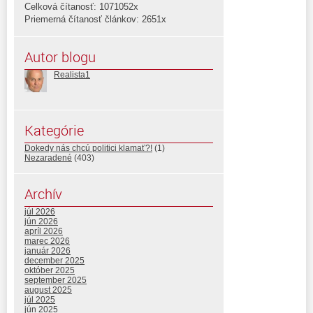
Celková čítanosť: 1071052x
Priemerná čítanosť článkov: 2651x
Autor blogu
Realista1
Kategórie
Dokedy nás chcú politici klamať?!
(1)
Nezaradené
(403)
Archív
júl 2026
jún 2026
apríl 2026
marec 2026
január 2026
december 2025
október 2025
september 2025
august 2025
júl 2025
jún 2025