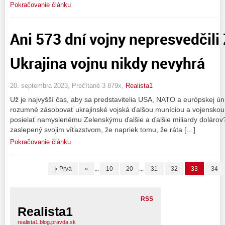
Pokračovanie článku
Ani 573 dní vojny nepresvedčili
Ukrajina vojnu nikdy nevyhrá
20. septembra 2023, Prečítané 3 879x,
Realista1
Už je najvyšší čas, aby sa predstavitelia USA, NATO a európskej úni
rozumné zásobovať ukrajinské vojská ďalšou muníciou a vojenskou
posielať namyslenému Zelenskýmu ďalšie a ďalšie miliardy dolárov?
zaslepený svojim víťazstvom, že napriek tomu, že ráta […]
Pokračovanie článku
« Prvá
«
...
10
20
...
31
32
33
34
RSS
Realista1
realista1.blog.pravda.sk