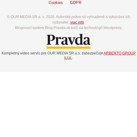
Cookies
GDPR
© OUR MEDIA SR a. s. 2026. Autorské práva sú vyhradené a vykonáva ich
vydavateľ,
viac info
.
Blogovací systém Blog.Pravda.sk beží na technológií Wordpress.
Kompletný video servis pre OUR MEDIA SR a.s. zabezpečuje
ARBERTO GROUP
s.r.o.
.