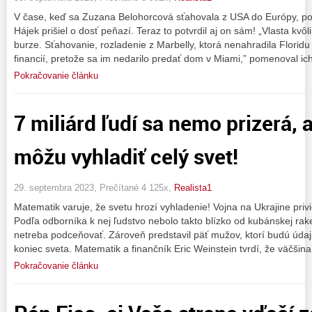
V čase, keď sa Zuzana Belohorcová sťahovala z USA do Európy, poš
Hájek prišiel o dosť peňazí. Teraz to potvrdil aj on sám! „Vlasta kvô
burze. Sťahovanie, rozladenie z Marbelly, ktorá nenahradila Florid
financií, pretože sa im nedarilo predať dom v Miami,” pomenoval ic
Pokračovanie článku
7 miliárd ľudí sa nemo prizerá, a
môžu vyhladiť celý svet!
29. septembra 2023, Prečítané 4 125x,
Realista1
Matematik varuje, že svetu hrozí vyhladenie! Vojna na Ukrajine privie
Podľa odborníka k nej ľudstvo nebolo takto blízko od kubánskej raket
netreba podceňovať. Zároveň predstavil päť mužov, ktorí budú úda
koniec sveta. Matematik a finančník Eric Weinstein tvrdí, že väčšina
Pokračovanie článku