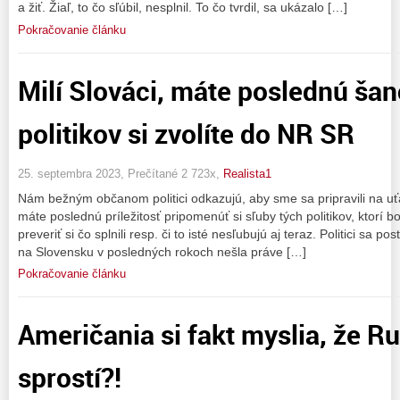
a žiť. Žiaľ, to čo sľúbil, nesplnil. To čo tvrdil, sa ukázalo […]
Pokračovanie článku
Milí Slováci, máte poslednú šan
politikov si zvolíte do NR SR
25. septembra 2023, Prečítané 2 723x,
Realista1
Nám bežným občanom politici odkazujú, aby sme sa pripravili na uťa
máte poslednú príležitosť pripomenúť si sľuby tých politikov, ktorí bo
preveriť si čo splnili resp. či to isté nesľubujú aj teraz. Politici sa p
na Slovensku v posledných rokoch nešla práve […]
Pokračovanie článku
Američania si fakt myslia, že Ru
sprostí?!