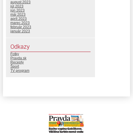
august 2023
júl 2023
jún 2023
máj 2023
apríl 2023
marec 2023
február 2023
január 2023
Odkazy
Fotky
Pravda.sk
Recepty
Šport
TV program