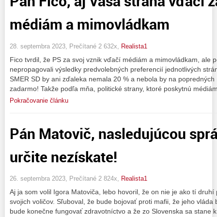
Pán Fico, aj Vaša strana vďačí z
médiám a mimovládkam
28. septembra 2023, Prečítané 2 632x,
Realista1
Fico tvrdil, že PS za svoj vznik vďačí médiám a mimovládkam, ale
nepropagovali výsledky predvolebných preferencií jednotlivých strán,
SMER SD by ani zďaleka nemala 20 % a nebola by na popredných m
zadarmo! Takže podľa mňa, politické strany, ktoré poskytnú médiám
Pokračovanie článku
Pán Matovič, nasledujúcou sprá
určite nezískate!
26. septembra 2023, Prečítané 2 824x,
Realista1
Aj ja som volil Igora Matoviča, lebo hovoril, že on nie je ako tí druhí 
svojich voličov. Sľuboval, že bude bojovať proti mafii, že jeho vláda 
bude konečne fungovať zdravotníctvo a že zo Slovenska sa stane kra