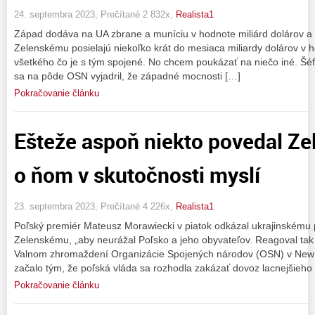
24. septembra 2023, Prečítané 2 832x,
Realista1
Západ dodáva na UA zbrane a muníciu v hodnote miliárd dolárov a
Zelenskému posielajú niekoľko krát do mesiaca miliardy dolárov v 
všetkého čo je s tým spojené. No chcem poukázať na niečo iné. Šéf
sa na pôde OSN vyjadril, že západné mocnosti […]
Pokračovanie článku
Ešteže aspoň niekto povedal Ze
o ňom v skutočnosti myslí
23. septembra 2023, Prečítané 4 226x,
Realista1
Poľský premiér Mateusz Morawiecki v piatok odkázal ukrajinskému 
Zelenskému, „aby neurážal Poľsko a jeho obyvateľov. Reagoval tak
Valnom zhromaždení Organizácie Spojených národov (OSN) v New Y
začalo tým, že poľská vláda sa rozhodla zakázať dovoz lacnejšieho o
Pokračovanie článku