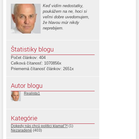
Keď vidím nedostatky,
poukážem na ne, hoci si
veľmi dobre uvedomujem,
že hlavou múr nikdy
neprebijem.
Štatistiky blogu
Počet článkov: 404
Celková čítanosť: 1070856x
Priemerná čítanosť článkov: 2651x
Autor blogu
Realista1
Kategórie
Dokedy nás chcú politici klamať?!
(1)
Nezaradené
(403)