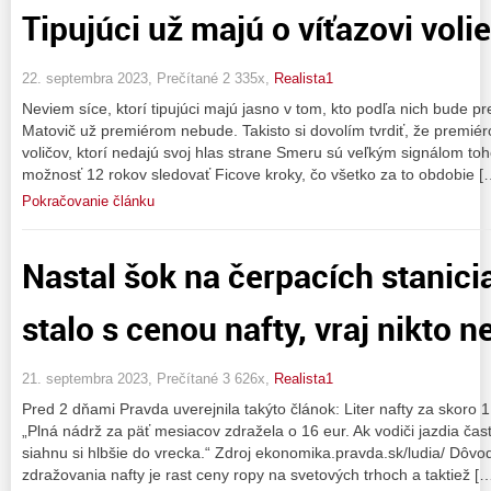
Tipujúci už majú o víťazovi voli
22. septembra 2023, Prečítané 2 335x,
Realista1
Neviem síce, ktorí tipujúci majú jasno v tom, kto podľa nich bude pr
Matovič už premiérom nebude. Takisto si dovolím tvrdiť, že premi
voličov, ktorí nedajú svoj hlas strane Smeru sú veľkým signálom toho,
možnosť 12 rokov sledovať Ficove kroky, čo všetko za to obdobie [
Pokračovanie článku
Nastal šok na čerpacích stanicia
stalo s cenou nafty, vraj nikto n
21. septembra 2023, Prečítané 3 626x,
Realista1
Pred 2 dňami Pravda uverejnila takýto článok: Liter nafty za skoro 
„Plná nádrž za päť mesiacov zdražela o 16 eur. Ak vodiči jazdia čast
siahnu si hlbšie do vrecka.“ Zdroj ekonomika.pravda.sk/ludia/ Dôv
zdražovania nafty je rast ceny ropy na svetových trhoch a taktiež [