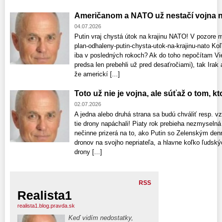
Američanom a NATO už nestačí vojna n
04.07.2026
Putin vraj chystá útok na krajinu NATO! V pozore 
plan-odhaleny-putin-chysta-utok-na-krajinu-nato K
iba v posledných rokoch? Ak do toho nepočítam Vie
predsa len prebehli už pred desaťročiami), tak Irak
že americkí [...]
Toto už nie je vojna, ale súťaž o tom, k
02.07.2026
A jedna alebo druhá strana sa budú chváliť resp. 
tie drony napáchali! Piaty rok prebieha nezmyselná 
nečinne prizerá na to, ako Putin so Zelenským denn
dronov na svojho nepriateľa, a hlavne koľko ľudský
drony [...]
RSS
Realista1
realista1.blog.pravda.sk
Keď vidím nedostatky,