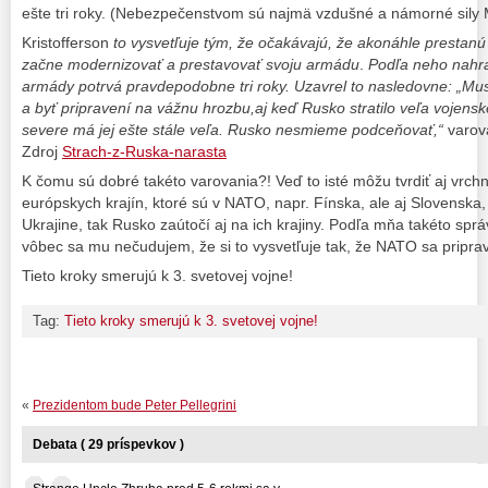
ešte tri roky. (Nebezpečenstvom sú najmä vzdušné a námorné sily 
Kristofferson
to vysvetľuje tým, že očakávajú, že akonáhle prestanú
začne modernizovať a prestavovať svoju armádu
.
Podľa neho nahra
armády potrvá pravdepodobne tri roky. Uzavrel to nasledovne: „Musí
a byť pripravení na vážnu hrozbu,aj keď Rusko stratilo veľa vojenske
severe má jej ešte stále veľa. Rusko nesmieme podceňovať,“
varova
Zdroj
Strach-z-Ruska-narasta
K čomu sú dobré takéto varovania?! Veď to isté môžu tvrdiť aj vrchní
európskych krajín, ktoré sú v NATO, napr. Fínska, ale aj Slovenska
Ukrajine, tak Rusko zaútočí aj na ich krajiny. Podľa mňa takéto sprá
vôbec sa mu nečudujem, že si to vysvetľuje tak, že NATO sa pripr
Tieto kroky smerujú k 3. svetovej vojne!
Tag:
Tieto kroky smerujú k 3. svetovej vojne!
«
Prezidentom bude Peter Pellegrini
Debata ( 29 príspevkov )