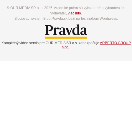
© OUR MEDIA SR a. s. 2026. Autorské práva sú vyhradené a vykonáva ich
vydavateľ,
viac info
.
Blogovací systém Blog.Pravda.sk beží na technológií Wordpress.
Kompletný video servis pre OUR MEDIA SR a.s. zabezpečuje
ARBERTO GROUP
s.r.o.
.