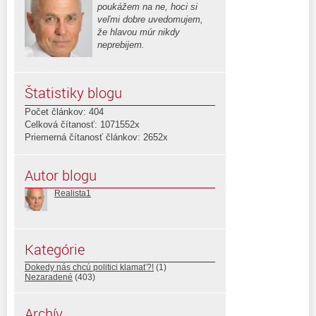
poukážem na ne, hoci si
veľmi dobre uvedomujem,
že hlavou múr nikdy
neprebijem.
Štatistiky blogu
Počet článkov: 404
Celková čítanosť: 1071552x
Priemerná čítanosť článkov: 2652x
Autor blogu
Realista1
Kategórie
Dokedy nás chcú politici klamať?!
(1)
Nezaradené
(403)
Archív