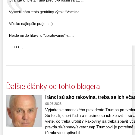
Strange Uncle Zhruba pred 5-6 rokmi sa v... ...
Vysvetli nám tento geniálny výrok: “Vacsina... ...
Všetko najlepšie prajem :-) ...
Nejde mi do hlavy to "upratovanie" v... ...
+++++ ...
Ďalšie články od tohto blogera
Iránci sú ako rakovina, treba sa ich vča
08.07.2026
Vyjadrenie amerického prezidenta Trumpa po tvrd
Sú to zlí, chorí ľudia a musíme sa ich zbaviť – sú 
viete, čo treba urobiť? Rakoviny sa treba zbaviť vč
pravda.sk/spravy/svet/trump Trumpovi je potrebné p
tú rakovinu spôsobil.