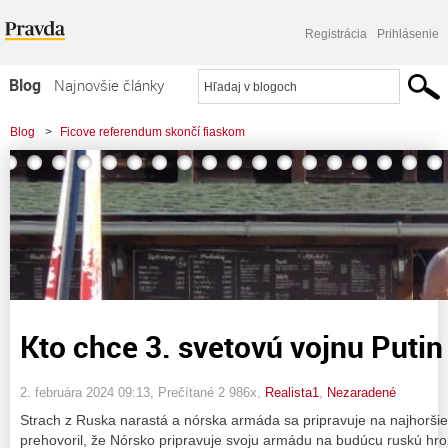
Registrácia
Prihlásenie
Blog
Najnovšie články
Najčítanejšie články
Blog
>
Ficove referendum skončí fiaskom
Najkomentovanejšie články
>
Kto chce 3. svetovú vojnu Putin alebo NATO?
Zoznam blogov
Komerčné blogy
Kto chce 3. svetovú vojnu Puti
2. februára 2024 09:13
, Prečítané 2 986x,
Realista1
,
Nezaradené
Strach z Ruska narastá a nórska armáda sa pripravuje na najhoršie! 
prehovoril, že Nórsko pripravuje svoju armádu na budúcu ruskú hro