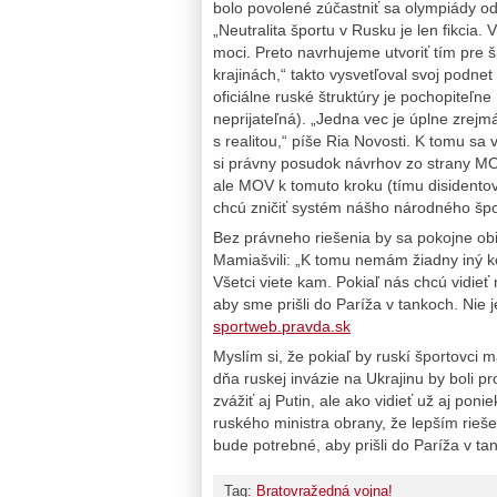
bolo povolené zúčastniť sa olympiády o
„Neutralita športu v Rusku je len fikcia. 
moci. Preto navrhujeme utvoriť tím pre š
krajinách,“ takto vysvetľoval svoj podn
oficiálne ruské štruktúry je pochopiteľn
neprijateľná). „Jedna vec je úplne zrejmá
s realitou,“ píše Ria Novosti. K tomu sa 
si právny posudok návrhov zo strany MO
ale MOV k tomuto kroku (tímu disidentov
chcú zničiť systém nášho národného špor
Bez právneho riešenia by sa pokojne ob
Mamiašvili: „K tomu nemám žiadny iný k
Všetci viete kam. Pokiaľ nás chcú vidie
aby sme prišli do Paríža v tankoch. Nie 
sportweb.pravda.sk
Myslím si, že pokiaľ by ruskí športovci
dňa ruskej invázie na Ukrajinu by boli pro
zvážiť aj Putin, ale ako vidieť už aj pon
ruského ministra obrany, že lepším rieš
bude potrebné, aby prišli do Paríža v ta
Tag:
Bratovražedná vojna!