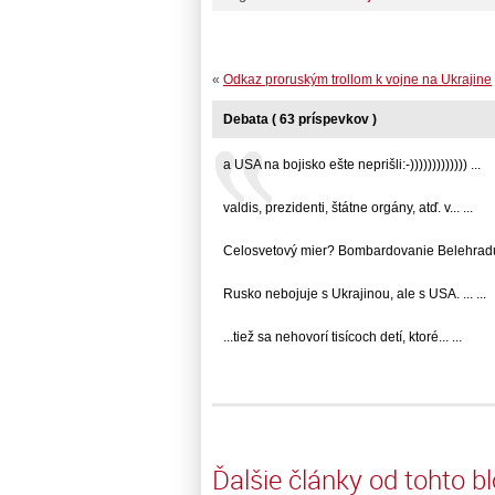
«
Odkaz proruským trollom k vojne na Ukrajine
Debata ( 63 príspevkov )
a USA na bojisko ešte neprišli:-))))))))))))) ...
valdis, prezidenti, štátne orgány, atď. v... ...
Celosvetový mier? Bombardovanie Belehradu,.
Rusko nebojuje s Ukrajinou, ale s USA. ... ...
...tiež sa nehovorí tisícoch detí, ktoré... ...
Ďalšie články od tohto b