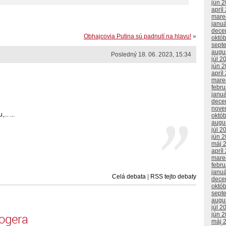
jún 
apríl
mare
janu
dece
Obhajcovia Putina sú padnutí na hlavu!
»
októ
sept
augu
Posledný 18. 06. 2023, 15:34
júl 2
jún 
apríl
mare
febr
janu
dece
nove
.. ...
októ
augu
júl 2
jún 
máj 
apríl
mare
febr
janu
Celá debata
|
RSS tejto debaty
dece
októ
sept
augu
júl 2
logera
jún 
máj 