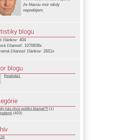
že hlavou múr nikdy
neprebijem.
tistiky blogu
t článkov: 404
ová čítanosť: 1070838x
merná čítanosť článkov: 2651x
or blogu
Realista1
egórie
y nás chcú politici klamať?!
(1)
radené
(403)
hív
026