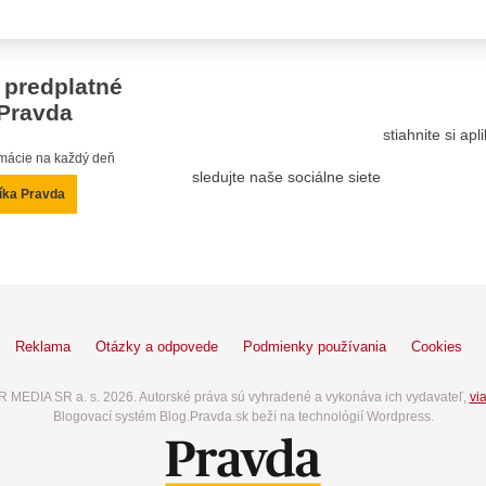
 predplatné
Pravda
stiahnite si ap
ormácie na každý deň
sledujte naše sociálne siete
íka Pravda
Reklama
Otázky a odpovede
Podmienky používania
Cookies
 MEDIA SR a. s. 2026. Autorské práva sú vyhradené a vykonáva ich vydavateľ,
via
Blogovací systém Blog.Pravda.sk beží na technológií Wordpress.