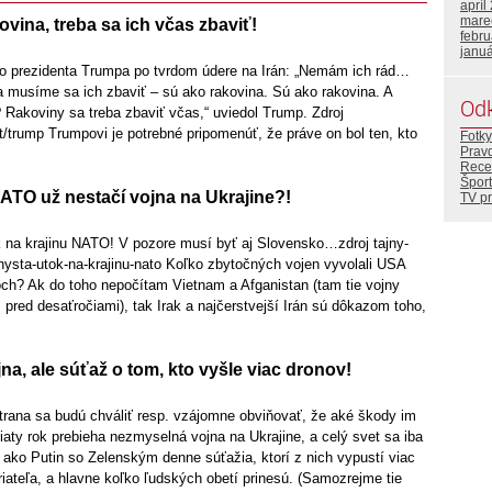
apríl
mare
ovina, treba sa ich včas zbaviť!
febr
janu
o prezidenta Trumpa po tvrdom údere na Irán: „Nemám ich rád…
a a musíme sa ich zbaviť – sú ako rakovina. Sú ako rakovina. A
Od
ť? Rakoviny sa treba zbaviť včas,“ uviedol Trump. Zdroj
/trump Trumpovi je potrebné pripomenúť, že práve on bol ten, kto
Fotky
Prav
Rece
Šport
TO už nestačí vojna na Ukrajine?!
TV p
k na krajinu NATO! V pozore musí byť aj Slovensko…zdroj tajny-
hysta-utok-na-krajinu-nato Koľko zbytočných vojen vyvolali USA
och? Ak do toho nepočítam Vietnam a Afganistan (tam tie vojny
ž pred desaťročiami), tak Irak a najčerstvejší Irán sú dôkazom toho,
jna, ale súťaž o tom, kto vyšle viac dronov!
strana sa budú chváliť resp. vzájomne obviňovať, že aké škody im
Piaty rok prebieha nezmyselná vojna na Ukrajine, a celý svet sa iba
, ako Putin so Zelenským denne súťažia, ktorí z nich vypustí viac
iateľa, a hlavne koľko ľudských obetí prinesú. (Samozrejme tie