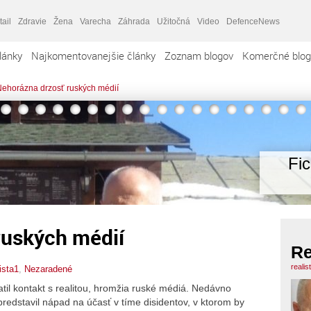
tail
Zdravie
Žena
Varecha
Záhrada
Užitočná
Video
DefenceNews
lánky
Najkomentovanejšie články
Zoznam blogov
Komerčné blog
ehorázna drzosť ruských médií
Fi
ruských médií
Re
realis
ista1
,
Nezaradené
atil kontakt s realitou, hromžia ruské médiá. Nedávno
predstavil nápad na účasť v tíme disidentov, v ktorom by