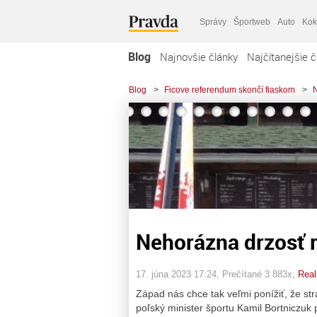
Správy
Športweb
Auto
Kok
Blog
Najnovšie články
Najčítanejšie č
Blog
>
Ficove referendum skončí fiaskom
>
N
Nehorázna drzosť 
17. júna 2023 17:24
, Prečítané 3 883x,
Real
Západ nás chce tak veľmi ponížiť, že str
poľský minister športu Kamil Bortniczuk 