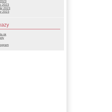
 2023
c 2023
uár 2023
ár 2023
kazy
da.sk
pty
rogram