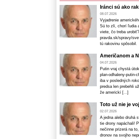
Iránci sú ako rak
08.07.2026
Vyjadrenie americkéh
Sú to zlí, chorí ľudi
viete, čo treba urobi
pravda.sk/spravy/svet
tú rakovinu spôsobil.
Američanom a NA
04.07.2026
Putin vraj chystá úto
plan-odhaleny-putin-c
iba v posledných rok
predsa len prebehli u
že americkí [...]
Toto už nie je vo
02.07.2026
A jedna alebo druhá 
tie drony napáchali! 
nečinne prizerá na to
dronov na svojho nepr