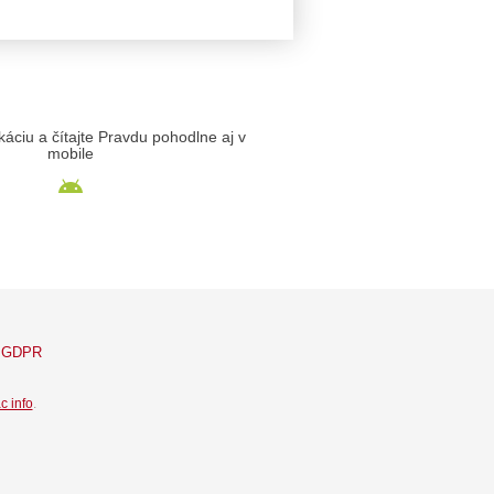
likáciu a čítajte Pravdu pohodlne aj v
mobile
GDPR
c info
.