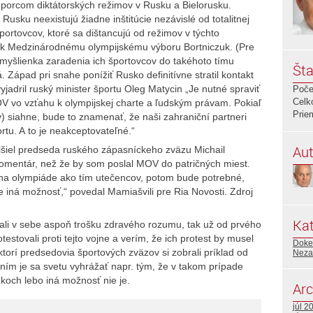
dporcom diktátorských režimov v Rusku a Bielorusku.
V Rusku neexistujú žiadne inštitúcie nezávislé od totalitnej
portovcov, ktoré sa dištancujú od režimov v týchto
et k Medzinárodnému olympijskému výboru Bortniczuk. (Pre
e myšlienka zaradenia ich športovcov do takéhoto tímu
Šta
. Západ pri snahe ponížiť Rusko definitívne stratil kontakt
vyjadril ruský minister športu Oleg Matycin „Je nutné spraviť
Poče
Celk
V vo vzťahu k olympijskej charte a ľudským právam. Pokiaľ
Prie
) siahne, bude to znamenať, že naši zahraniční partneri
tu. A to je neakceptovateľné.“
Aut
išiel predseda ruského zápasníckeho zväzu Michail
omentár, než že by som poslal MOV do patričných miest.
ť na olympiáde ako tím utečencov, potom bude potrebné,
je iná možnosť,“ povedal Mamiašvili pre Ria Novosti. Zdroj
Kat
 mali v sebe aspoň trošku zdravého rozumu, tak už od prvého
testovali proti tejto vojne a verím, že ich protest by musel
Doked
iektorí predsedovia športových zväzov si zobrali príklad od
Neza
ením je sa svetu vyhrážať napr. tým, že v takom prípade
nkoch lebo iná možnosť nie je.
Arc
júl 2