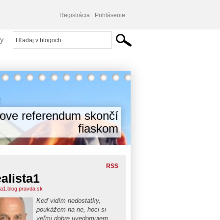
Registrácia
Prihlásenie
y
cove referendum skončí
fiaskom
RSS
alista1
ta1.blog.pravda.sk
Keď vidím nedostatky,
poukážem na ne, hoci si
veľmi dobre uvedomujem,