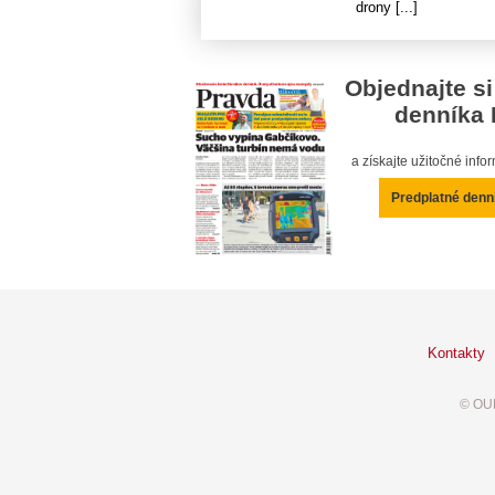
drony [...]
Objednajte si
denníka 
a získajte užitočné inf
Predplatné denn
Kontakty
© OUR