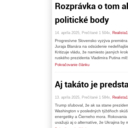
Rozprávka o tom a
politické body
14. apríla 2025, Prečítané 1 504x,
Realista1
Progresívne Slovensko vyzýva premiéra F
Juraja Blanára na odsúdenie nedeľňajši
Kritizuje vládu, že namiesto jasných kro
ruského prezidenta Vladimira Putina mlč
Pokračovanie článku
Aj takáto je predst
13. apríla 2025, Prečítané 1 584x,
Realista1
Trump sľuboval, že ak sa stane prezide
Washington v posledných týždňoch skúša
energetiky a Čierneho mora. Rokovania v
uvažujú aj o alternatíve, že Ukrajina by