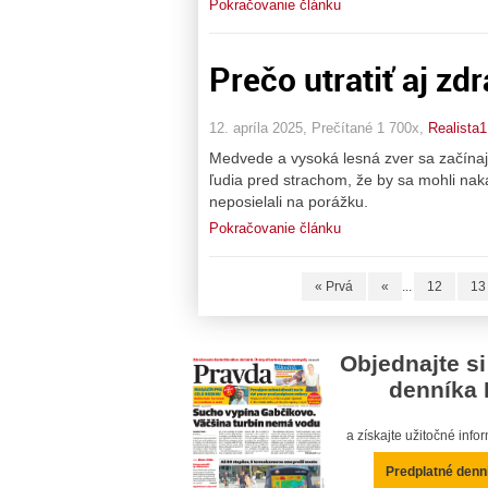
Pokračovanie článku
Prečo utratiť aj zd
12. apríla 2025, Prečítané 1 700x,
Realista1
Medvede a vysoká lesná zver sa začínajú
ľudia pred strachom, že by sa mohli naka
neposielali na porážku.
Pokračovanie článku
« Prvá
«
...
12
13
Objednajte si
denníka 
a získajte užitočné inf
Predplatné denn