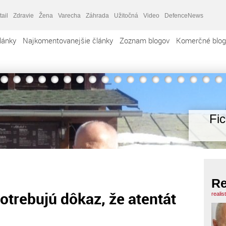
tail
Zdravie
Žena
Varecha
Záhrada
Užitočná
Video
DefenceNews
lánky
Najkomentovanejšie články
Zoznam blogov
Komerčné blog
Fi
Re
otrebujú dôkaz, že atentát
realis