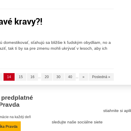
ravé kravy?!
 domestikovať, sťahujú sa bližšie k ľudským obydliam, no a
ziť, tak tí by sa pre zmenu mohli ukrývať v lesoch, aby ich
14
15
16
...
20
30
40
...
»
Posledná »
 predplatné
Pravda
stiahnite si ap
ormácie na každý deň
sledujte naše sociálne siete
íka Pravda