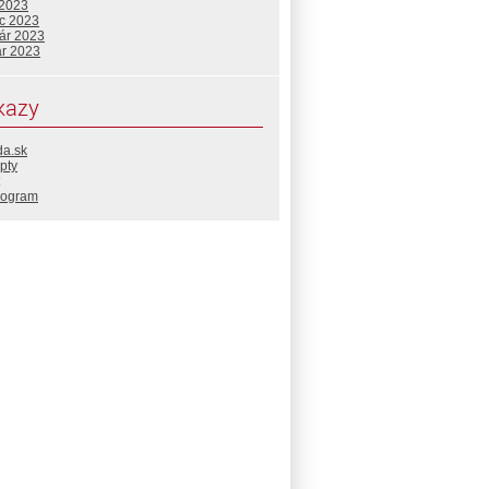
 2023
c 2023
uár 2023
ár 2023
kazy
da.sk
pty
rogram