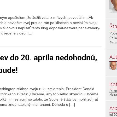
tným apoštolom, že Ježiš vstal z mŕtvych, povedal im „Ak
ch a nevložím svoj prst do rán po klincoch a nevložím svoju
Šta
 si dovolil napísať tento blog doposial-nezverejnene-zabery-
e uvedené video, […]
Poče
Celk
Prie
ev do 20. apríla nedohodnú,
Aut
bude!
Kat
shington stiahne svoju ruku zmierenia. Prezident Donald
Doked
orického zvratu: „Chceme, aby to všetko skončilo. Chceme
Neza
koľkými mesiacmi sa zdalo, že Spojené štáty by mohli zohrať
voma znepriatelenými stranami. Dohoda o […]
Arc
júl 2