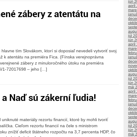
jún 
apríl
ené zábery z atentátu na
mare
janu
dece
októ
sept
augu
júl 2
jún 
apríl
mare
hlavne tím Slovákom, ktorí si doposiaľ nevedeli vytvoriť svoj
febr
 až k atentátu na premiéra Fica. (Fínska verejnoprávna
janu
dece
ezverejnené zábery z minuloročného útoku na premiéra
nove
.fi/1-72017698 – jeho […]
októ
augu
júl 2
jún 
máj 
apríl
a Naď sú zákerní ľudia!
mare
febr
janu
dece
októ
sept
uniknuté materiály rezortu financií, ktoré by mohli tvoriť
augu
líčka. Cieľom rezortu financií na čele s ministrom
júl 2
jún 
u znížiť deficit štátneho rozpočtu na 3,7 percenta HDP, čo
máj 