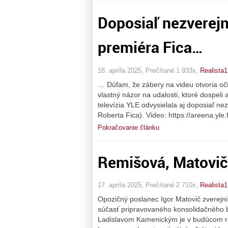
Doposiaľ nezverejn
premiéra Fica…
18. apríla 2025, Prečítané 1 933x,
Realista1
… Dúfam, že zábery na videu otvoria oči 
vlastný názor na udalosti, ktoré dospeli
televízia YLE odvysielala aj doposiaľ n
Roberta Fica). Video: https://areena.yle
Pokračovanie článku
Remišová, Matovič 
17. apríla 2025, Prečítané 2 710x,
Realista1
Opozičný poslanec Igor Matovič zverejnil 
súčasť pripravovaného konsolidačného ba
Ladislavom Kamenickým je v budúcom rok