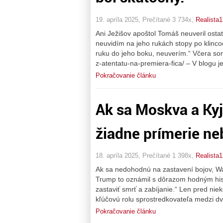
19. apríla 2025, Prečítané 3 734x,
Realista1
Ani Ježišov apoštol Tomáš neuveril osta
neuvidím na jeho rukách stopy po klinco
ruku do jeho boku, neuverím.“ Včera som
z-atentatu-na-premiera-fica/ – V blogu j
Pokračovanie článku
Ak sa Moskva a Kyj
žiadne prímerie ne
18. apríla 2025, Prečítané 1 398x,
Realista1
Ak sa nedohodnú na zastavení bojov, Wa
Trump to oznámil s dôrazom hodným hist
zastaviť smrť a zabíjanie.“ Len pred nie
kľúčovú rolu sprostredkovateľa medzi d
Pokračovanie článku