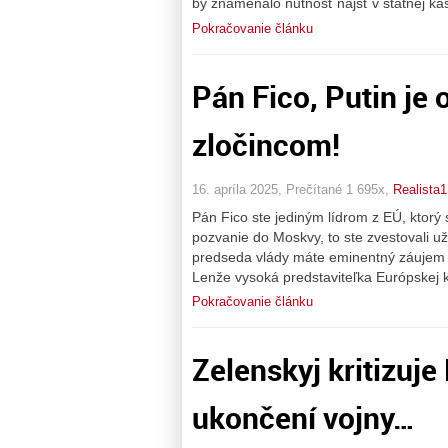
by znamenalo nutnosť nájsť v štátnej k
Pokračovanie článku
Pán Fico, Putin je
zločincom!
16. apríla 2025, Prečítané 1 695x,
Realista1
Pán Fico ste jediným lídrom z EÚ, ktorý 
pozvanie do Moskvy, to ste zvestovali už
predseda vlády máte eminentný záujem z
Lenže vysoká predstaviteľka Európskej 
Pokračovanie článku
Zelenskyj kritizuje
ukončení vojny…