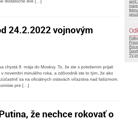
ase dodatočné dve […]
apríl
mare
febr
janu
 od 24.2.2022 vojnovým
Od
Fotky
Prav
Rece
Šport
TV p
sa chystá 9. mája do Moskvy. To, že ste s potešením prijali
 v novembri minulého roka, a zdôvodnili ste to tým, že ako
účastniť sa na oficiálnych oslavách víťazstva nad fašizmom.
komisie pre […]
 Putina, že nechce rokovať o