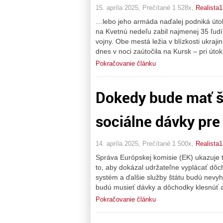
15. apríla 2025, Prečítané 1 528x,
Realista1
…lebo jeho armáda naďalej podniká útok
na Kvetnú nedeľu zabil najmenej 35 ľudí 
vojny. Obe mestá ležia v blízkosti ukraj
dnes v noci zaútočila na Kursk – pri úto
Pokračovanie článku
Dokedy bude mať š
sociálne dávky pre
14. apríla 2025, Prečítané 1 500x,
Realista1
Správa Európskej komisie (EK) ukazuje 
to, aby dokázal udržateľne vyplácať dôc
systém a ďalšie služby štátu budú nevy
budú musieť dávky a dôchodky klesnúť al
Pokračovanie článku