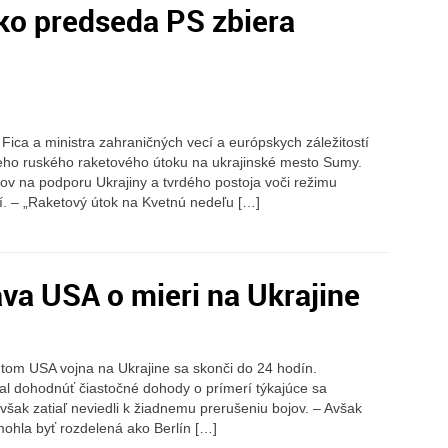
ko predseda PS zbiera
ica a ministra zahraničných vecí a európskych záležitostí
eho ruského raketového útoku na ukrajinské mesto Sumy.
kov na podporu Ukrajiny a tvrdého postoja voči režimu
í. – „Raketový útok na Kvetnú nedeľu […]
ava USA o mieri na Ukrajine
ntom USA vojna na Ukrajine sa skonči do 24 hodín.
l dohodnúť čiastočné dohody o prímerí týkajúce sa
šak zatiaľ neviedli k žiadnemu prerušeniu bojov. – Avšak
 mohla byť rozdelená ako Berlín […]