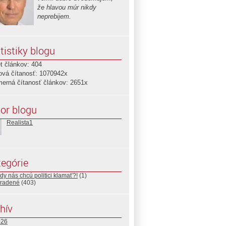
že hlavou múr nikdy
neprebijem.
tistiky blogu
t článkov: 404
ová čítanosť: 1070942x
merná čítanosť článkov: 2651x
or blogu
Realista1
egórie
y nás chcú politici klamať?!
(1)
radené
(403)
hív
026