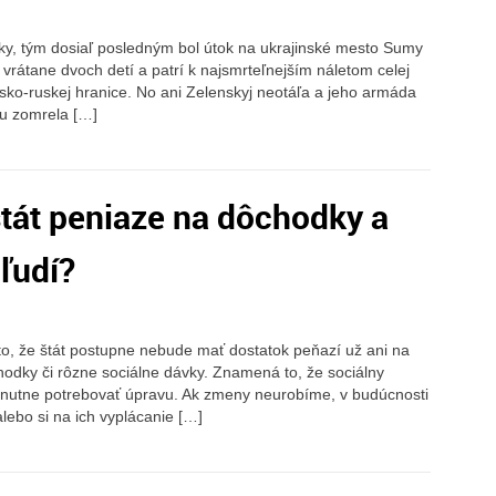
y, tým dosiaľ posledným bol útok na ukrajinské mesto Sumy
vrátane dvoch detí a patrí k najsmrteľnejším náletom celej
insko-ruskej hranice. No ani Zelenskyj neotáľa a jeho armáda
ku zomrela […]
tát peniaze na dôchodky a
 ľudí?
to, že štát postupne nebude mať dostatok peňazí už ani na
hodky či rôzne sociálne dávky. Znamená to, že sociálny
hnutne potrebovať úpravu. Ak zmeny neurobíme, v budúcnosti
ebo si na ich vyplácanie […]