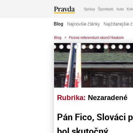
Správy
Športweb
Auto
Kok
Blog
Najnovšie články
Najčítanejšie č
Blog
>
Ficove referendum skončí fiaskom
Rubrika:
Nezaradené
Pán Fico, Slováci p
bol skutočný.