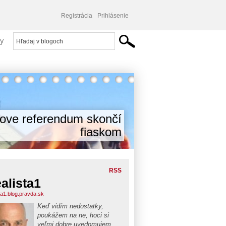
Registrácia
Prihlásenie
y
cove referendum skončí
fiaskom
RSS
alista1
ta1.blog.pravda.sk
Keď vidím nedostatky,
poukážem na ne, hoci si
veľmi dobre uvedomujem,