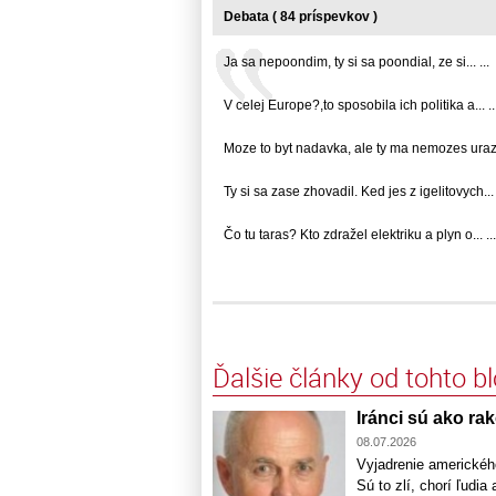
Debata ( 84 príspevkov )
Ja sa nepoondim, ty si sa poondial, ze si... ...
V celej Europe?,to sposobila ich politika a... ..
Moze to byt nadavka, ale ty ma nemozes urazit..
Ty si sa zase zhovadil. Ked jes z igelitovych... 
Čo tu taras? Kto zdražel elektriku a plyn o... ...
Ďalšie články od tohto b
Iránci sú ako rak
08.07.2026
Vyjadrenie americkéh
Sú to zlí, chorí ľudi