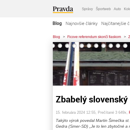
Správy
Športweb
Auto
Kok
Blog
Najnovšie články
Najčítanejšie č
Blog
>
Ficove referendum skončí fiaskom
>
Z
Zbabelý slovenský
15. februára 2024 12:55
, Prečítané 3 649x,
Takýto výrok povedal Martin Šimečka st
Gedra (Smer-SD) „Je to len zbytočné a ne