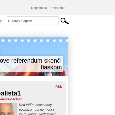
Registrácia
Prihlásenie
y
cove referendum skončí
fiaskom
RSS
alista1
ta1.blog.pravda.sk
Keď vidím nedostatky,
poukážem na ne, hoci si
veľmi dobre uvedomujem,