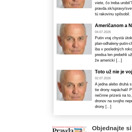
viete, čo treba urobi
pravda.sk/spravy/svet
tú rakovinu spôsobil.
Američanom a NA
04.07.2026
Putin vraj chystá úto
plan-odhaleny-putin-c
iba v posledných rok
predsa len prebehli u
že americkí [...]
Toto už nie je vo
02.07.2026
A jedna alebo druhá 
tie drony napáchali! 
nečinne prizerá na to
dronov na svojho nepr
drony [...]
Objednajte si