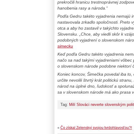
prekročili hranicu trestnoprávnej zodpo
hanobenia rasy a národa.“
Podľa Gedru takéto vyjadrenia nemajú in
nastavovala zrkadlo spoločnosti.
Preto
v
otca a aby ho zastavil v takýchto vyjadr
Slovensku. „Chce, aby viedli skôr k vzá
podobných vyjadrení o slovenskom náro
simecku
Keď podľa Gedru takéto vyjadrenia nema
načo sa nad takými vyjadreniami vôbec 
o slovenskom národe podobne niektorí č
Koniec koncov, Šimečka povedal iba to, č
určite nevolili štvrtý krát politickú stra
národ na úplné dno, ľudskosť a spolunaží
sa v slovenskom národe má
ako prasa v
Tag:
Milí Slováci neverte slovenským poli
«
Čo získal Zelenskyj svojou tvrdohlavosťou?!