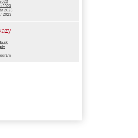
 2023
c 2023
uár 2023
ár 2023
kazy
da.sk
pty
rogram