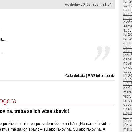
jún 
Posledný 16. 02. 2024, 21:04
apríl
mare
janu
dece
októ
sept
.
augu
júl 2
jún 
.. ...
apríl
mare
febr
...
janu
dece
nove
októ
augu
júl 2
Celá debata
|
RSS tejto debaty
jún 
máj 
apríl
mare
febr
logera
janu
dece
októ
ovina, treba sa ich včas zbaviť!
sept
augu
júl 2
o prezidenta Trumpa po tvrdom údere na Irán: „Nemám ich rád…
jún 
a a musíme sa ich zbaviť – sú ako rakovina. Sú ako rakovina. A
máj 