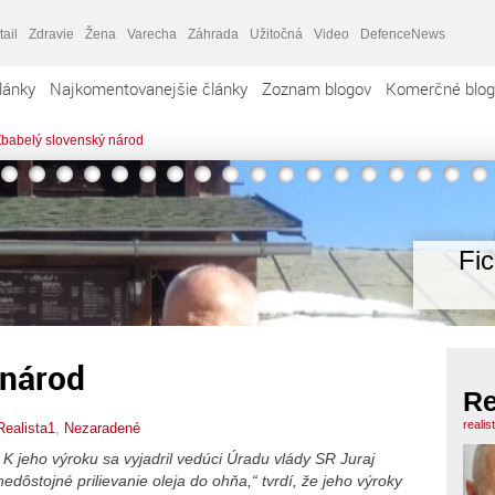
tail
Zdravie
Žena
Varecha
Záhrada
Užitočná
Video
DefenceNews
lánky
Najkomentovanejšie články
Zoznam blogov
Komerčné blog
babelý slovenský národ
Fi
 národ
Re
realis
Realista1
,
Nezaradené
.
K jeho výroku sa vyjadril
vedúci Úradu vlády SR Juraj
dôstojné prilievanie oleja do ohňa,“ tvrdí, že jeho výroky