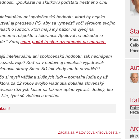
vednosti, „poukázal na skutkovú podstatu trestného činu
telektuálnu ani spoločenskú hodnotu, ktorá by nejako
yzval
aj predsedu PS, aby sa vymedzil voči výrokom svojho
eniach o ľuďoch, ktorí majú iný názor na vývoj na
Šta
jomnému rešpektu a tolerancii. Apeloval na odsúdenie
Poče
de.“ Zdroj
smer-podal-trestne-oznamenie-na-martina-
Celk
Prie
jú intelektuálnu ani spoločenskú hodnotu, tak nechápem
pozastavuje? Keď sa v nedávnej minulosti
vyjadrovali
Aut
lenovia strany Smer-SD tak vtedy mu to nevadilo
?!
o si myslí väčšina slušných ľudí – normálni ľudia by už
nu, ktorá za 12 rokov svojho vládnutia dotiahla slovenský
vanie rôznych kultúr sa takmer úplne vytratili. Jediný, kto
 žite
, tými sú zločinci a mafiáni.
Kat
Doked
tikom!
Neza
Arc
Začala sa Matovičova krížová cesta
»
júl 2