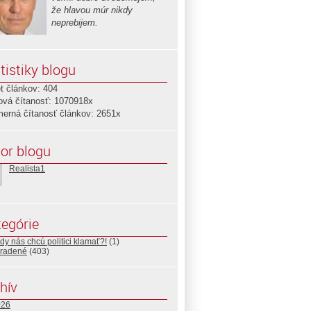
že hlavou múr nikdy
neprebijem.
tistiky blogu
t článkov: 404
ová čítanosť: 1070918x
merná čítanosť článkov: 2651x
or blogu
Realista1
egórie
y nás chcú politici klamať?!
(1)
radené
(403)
hív
026