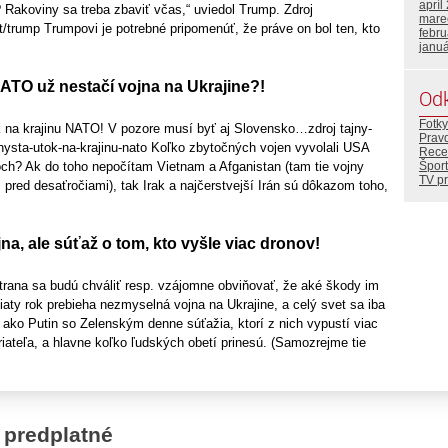
apríl
ť? Rakoviny sa treba zbaviť včas,“ uviedol Trump. Zdroj
mare
/trump Trumpovi je potrebné pripomenúť, že práve on bol ten, kto
febr
janu
TO už nestačí vojna na Ukrajine?!
Od
Fotky
k na krajinu NATO! V pozore musí byť aj Slovensko…zdroj tajny-
Prav
hysta-utok-na-krajinu-nato Koľko zbytočných vojen vyvolali USA
Rece
Šport
och? Ak do toho nepočítam Vietnam a Afganistan (tam tie vojny
TV p
ž pred desaťročiami), tak Irak a najčerstvejší Irán sú dôkazom toho,
jna, ale súťaž o tom, kto vyšle viac dronov!
strana sa budú chváliť resp. vzájomne obviňovať, že aké škody im
Piaty rok prebieha nezmyselná vojna na Ukrajine, a celý svet sa iba
, ako Putin so Zelenským denne súťažia, ktorí z nich vypustí viac
iateľa, a hlavne koľko ľudských obetí prinesú. (Samozrejme tie
 predplatné