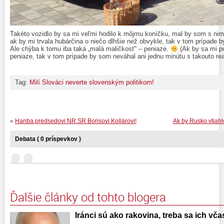
Takéto vozidlo by sa mi veľmi hodilo k môjmu koníčku, mal by som s nim 
ak by mi trvala hubárčina o niečo dlhšie než obvykle, tak v tom prípade 
Ale chýba k tomu iba taká „malá maličkosť“ – peniaze.
(Ak by sa mi pod
peniaze, tak v tom prípade by som neváhal ani jednu minútu s takouto rea
Tag:
Milí Slováci neverte slovenským politikom!
«
Hanba predsedovi NR SR Borisovi Kollárovi!
Ak by Rusko vtiahl
Debata ( 0 príspevkov )
Ďalšie články od tohto blogera
Iránci sú ako rakovina, treba sa ich vča