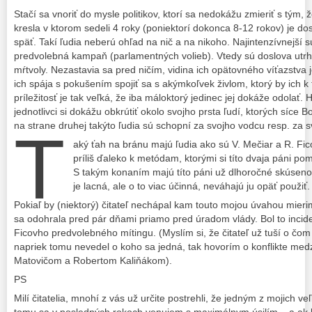
Stačí sa vnoriť do mysle politikov, ktorí sa nedokážu zmieriť s tým,
kresla v ktorom sedeli 4 roky (poniektorí dokonca 8-12 rokov) je do
späť. Takí ľudia neberú ohľad na nič a na nikoho. Najintenzívnejší s
predvolebná kampaň (parlamentných volieb). Vtedy sú doslova utrhn
mŕtvoly. Nezastavia sa pred ničím, vidina ich opätovného víťazstva 
ich spája s pokušením spojiť sa s akýmkoľvek živlom, ktorý by ich k 
príležitosť je tak veľká, že iba máloktorý jedinec jej dokáže odolať.
jednotlivci si dokážu obkrútiť okolo svojho prsta ľudí, ktorých síce 
na strane druhej takýto ľudia sú schopní za svojho vodcu resp. za svoj
T
aký ťah na bránu majú ľudia ako sú V. Mečiar a R. Fic
príliš ďaleko k metódam, ktorými si títo dvaja páni po
S takým konaním majú títo páni už dlhoročné skúsenost
je lacná, ale o to viac účinná, neváhajú ju opäť použiť.
Pokiaľ by (niektorý) čitateľ nechápal kam touto mojou úvahou mierim
sa odohrala pred pár dňami priamo pred úradom vlády. Bol to incid
Ficovho predvolebného mítingu. (Myslím si, že čitateľ už tuší o čom 
napriek tomu nevedel o koho sa jedná, tak hovorím o konflikte me
Matovičom a Robertom Kaliňákom).
PS
Milí čitatelia, mnohí z vás už určite postrehli, že jedným z mojich v