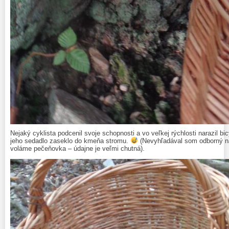
Nejaký cyklista podcenil svoje schopnosti a vo veľkej rýchlosti narazil b
jeho sedadlo zaseklo do kmeňa stromu.
(Nevyhľadával som odborný náz
voláme pečeňovka – údajne je veľmi chutná).