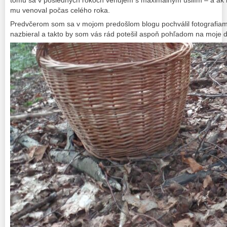
tomu sa v posledných rokoch venujem s maximálnym úsilím – a ak 
mu venoval počas celého roka.
Predvčerom som sa v mojom predošlom blogu pochválil fotografiami
nazbieral a takto by som vás rád potešil aspoň pohľadom na moje 