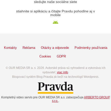
sledujte naše sociálne siete
stiahnite si aplikáciu a čítajte Pravdu pohodlne aj v
mobile
Kontakty
Reklama
Otázky a odpovede
Podmienky používania
Cookies
GDPR
© OUR MEDIA SR a. s. 2026. Autorské práva sú vyhradené a vykonáva ich
vydavateľ,
viac info
.
Blogovací systém Blog.Pravda.sk beží na technológií Wordpress.
Kompletný video servis pre OUR MEDIA SR a.s. zabezpečuje
ARBERTO GROUP
s.r.o.
.