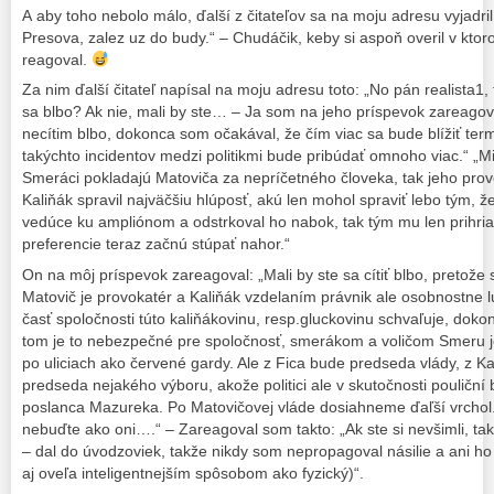
A aby toho nebolo málo, ďalší z čitateľov sa na moju adresu vyjadri
Presova, zalez uz do budy.“ – Chudáčik, keby si aspoň overil v kt
reagoval.
Za nim ďalší čitateľ napísal na moju adresu toto: „No pán realista1, t
sa blbo? Ak nie, mali by ste… – Ja som na jeho príspevok zareago
necítim blbo, dokonca som očakával, že čím viac sa bude blížiť ter
takýchto incidentov medzi politikmi bude pribúdať omnoho viac.“ „
Smeráci pokladajú Matoviča za nepríčetného človeka, tak jeho prov
Kaliňák spravil najväčšiu hlúposť, akú len mohol spraviť lebo tým, ž
vedúce ku ampliónom a odstrkoval ho nabok, tak tým mu len prihria
preferencie teraz začnú stúpať nahor.“
On na môj príspevok zareagoval: „Mali by ste sa cítiť blbo, pretože s
Matovič je provokatér a Kaliňák vzdelaním právnik ale osobnostne l
časť spoločnosti túto kaliňákovinu, resp.gluckovinu schvaľuje, doko
tom je to nebezpečné pre spoločnosť, smerákom a voličom Smeru je t
po uliciach ako červené gardy. Ale z Fica bude predseda vlády, z Ka
predseda nejakého výboru, akože politici ale v skutočnosti pouliční
poslanca Mazureka. Po Matovičovej vláde dosiahneme ďaľší vrchol.
nebuďte ako oni….“ – Zareagoval som takto: „Ak ste si nevšimli, tak 
– dal do úvodzoviek, takže nikdy som nepropagoval násilie a ani 
aj oveľa inteligentnejším spôsobom ako fyzický)“.