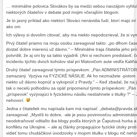
… minimálne polovica Slovákov by sa medzi sebou navzájom vyhluši
niektorých čitateľov v debate pod mojim včerajším blogom.
Je to jasný príklad ako niektorí Slováci nenávidia ľudí, ktorí majú in
ako oni.
Ich výlevy si dovolím citovať, aby ma niekto nepodozrieval, že si v
Prvý čitateľ priamo na moju osobu zareagoval takto: „po dlhom čas
dostať dobre mierenú už dávno.“ – Minimálne traja čitatelia jeho pr
potvrdili, že aj oni by sa takto vyjadrili. (Ani si nechcem predstaviť, 
incidentu týchto dvoch kohútov stal pri Matovičom aute vedľa Kali
Druhý čitateľ zareagoval týmto príspevkom: „Pán ADMINISTRÁTOR 
zamazaný. Vyzýva na FYZICKÉ NÁSILIE. Ak ho nezmažete -potom aj
niekto už dávno kopnúť a vykopnúť z Pravdy.“ – Keď zbadal, že na 
tak o necelú polhodinu sa opäť pripomenul týmto príspevkom: „Pán 
„príspevok“ vyzývajúci k fyzickému násiliu nestiahnete s titulky ?“ –
nehovorí.
Jedna z čitateliek mu napísala kam má napísať: „debata@pravda.sk
zareagoval: „Myslíš to dobre, -ale je psou povinnosťou administráto
neodstraňovať odtiaľto iba blogy podľa ktorých je Čaputová hurka a
konfliktu na Ukrajine. – ale aj články propagujúce fyzické útoky pro
vidieť tomu chudáčikovi úvodzovky v mojom titulku v blogu nič neho