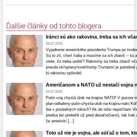
Ďalšie články od tohto blogera
Iránci sú ako rakovina, treba sa ich vča
08.07.2026
Vyjadrenie amerického prezidenta Trumpa po tvrd
Sú to zlí, chorí ľudia a musíme sa ich zbaviť – sú 
viete, čo treba urobiť? Rakoviny sa treba zbaviť vč
pravda.sk/spravy/svet/trump Trumpovi je potrebné p
tú rakovinu spôsobil.
Američanom a NATO už nestačí vojna n
04.07.2026
Putin vraj chystá útok na krajinu NATO! V pozore 
plan-odhaleny-putin-chysta-utok-na-krajinu-nato K
iba v posledných rokoch? Ak do toho nepočítam Vie
predsa len prebehli už pred desaťročiami), tak Irak
že americkí [...]
Toto už nie je vojna, ale súťaž o tom, k