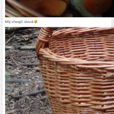
Môj včerajší úlovok