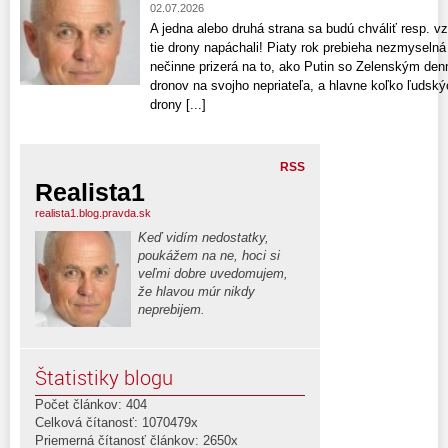
02.07.2026
A jedna alebo druhá strana sa budú chváliť resp. 
tie drony napáchali! Piaty rok prebieha nezmyselná 
nečinne prizerá na to, ako Putin so Zelenským denn
dronov na svojho nepriateľa, a hlavne koľko ľudský
drony [...]
RSS
Realista1
realista1.blog.pravda.sk
Keď vidím nedostatky,
poukážem na ne, hoci si
veľmi dobre uvedomujem,
že hlavou múr nikdy
neprebijem.
Štatistiky blogu
Počet článkov: 404
Celková čítanosť: 1070479x
Priemerná čítanosť článkov: 2650x