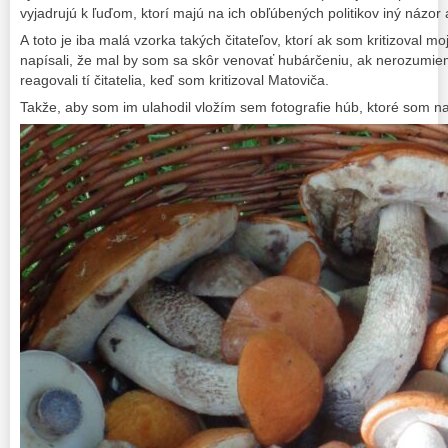
vyjadrujú k ľuďom, ktorí majú na ich obľúbených politikov iný názor
A toto je iba malá vzorka takých čitateľov, ktorí ak som kritizoval mo
napísali, že mal by som sa skôr venovať hubárčeniu, ak nerozumie
reagovali tí čitatelia, keď som kritizoval Matoviča.
Takže, aby som im ulahodil vložím sem fotografie húb, ktoré som na