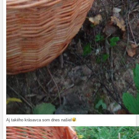
Aj takého krásavca som dnes našiel