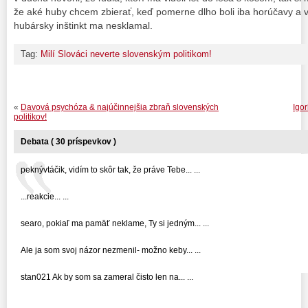
že aké huby chcem zbierať, keď pomerne dlho boli iba horúčavy a v
hubársky inštinkt ma nesklamal.
Tag:
Milí Slováci neverte slovenským politikom!
«
Davová psychóza & najúčinnejšia zbraň slovenských
Igor
politikov!
Debata ( 30 príspevkov )
peknývtáčik, vidím to skôr tak, že práve Tebe... ...
...reakcie... ...
searo, pokiaľ ma pamäť neklame, Ty si jedným... ...
Ale ja som svoj názor nezmenil- možno keby... ...
stan021 Ak by som sa zameral čisto len na... ...