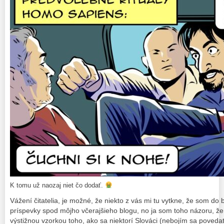
K tomu už naozaj niet čo dodať.
Vážení čitatelia, je možné, že niekto z vás mi tu vytkne, že som do 
príspevky spod môjho včerajšieho blogu, no ja som toho názoru, že 
výstižnou vzorkou toho, ako sa niektorí Slováci (nebojím sa poveda