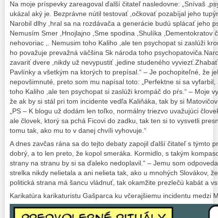
Na moje príspevky zareagoval ďalší čitateľ nasledovne: „Snívaš ,p
ukázal aký je. Bezprávne nútil testovať ,očkovať pozabíjal jeho tupý
Narobil dlhy ,hral sa na rozdávača a generácie budú splácať jeho p
Nemusím Smer ,Hnojlajno ,Sme spodina ,Shulíka ,Dementokratov č
nehovoriac ,. Nemusim toho Kaliho ,ale ten psychopat si zaslúži k
ho považuje prevažná väčšina Sk národa toho psychopatoviča.Narobi
zavariť dvere ,nikdy už nevypustiť ,jedine studeného vyviezť.Zhaba
Pavlínky a všetkým na ktorých to prepísal.“ – Je pochopiteľné, že
nepovšimnuté, preto som mu napísal toto: „Perfektne si sa vyfarbil
toho Kaliho ,ale ten psychopat si zaslúži krompáč do pŕs.“ – Moje v
že ak by si stál pri tom incidente vedľa Kaliňáka, tak by si Matovičo
„PS – K blogu už dodám len toľko, normálny triezvo uvažujúci človek 
ale človek, ktorý sa pchá Ficovi do zadku, tak ten si to vysvetli pres
tomu tak, ako mu to v danej chvíli vyhovuje.“
A dnes zavčas rána sa do tejto debaty zapojil ďalší čitateľ s týmto p
dobrý, a to len preto, že kopol smeráka. Kormidlo, s takým kompasom
strany na stranu by si sa ďaleko nedoplavil.“ – Jemu som odpoveda
strelka nikdy nelietala a ani nelieta tak, ako u mnohých Slovákov, ž
politická strana má šancu vládnuť, tak okamžite prezlečú kabát a vst
Karikatúra karikaturistu Gašparca ku včerajšiemu incidentu medzi