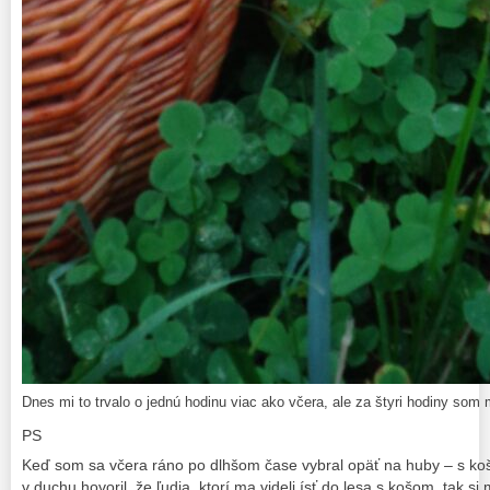
Dnes mi to trvalo o jednú hodinu viac ako včera, ale za štyri hodiny som 
PS
Keď som sa včera ráno po dlhšom čase vybral opäť na huby – s koš
v duchu hovoril, že ľudia, ktorí ma videli ísť do lesa s košom, tak si