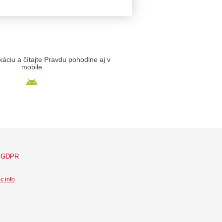
likáciu a čítajte Pravdu pohodlne aj v
mobile
GDPR
c info
.