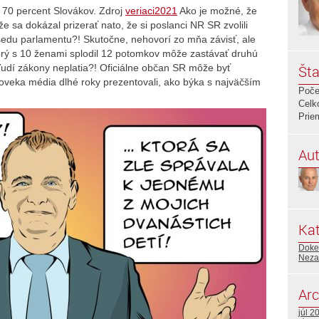
 70 percent Slovákov. Zdroj
veriaci2021
Ako je možné, že
e sa dokázal prizerať nato, že si poslanci NR SR zvolili
sedu parlamentu?! Skutočne, nehovorí zo mňa závisť, ale
orý s 10 ženami splodil 12 potomkov môže zastávať druhú
 ľudí zákony neplatia?! Oficiálne občan SR môže byť
Šta
oveka média dlhé roky prezentovali, ako býka s najväčším
Poče
Celk
Prie
Aut
Kat
Doked
Neza
Arc
júl 2