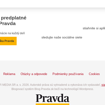
 predplatné
Pravda
stiahnite si ap
ormácie na každý deň
sledujte naše sociálne siete
íka Pravda
Reklama
Otázky a odpovede
Podmienky používania
Cookies
 MEDIA SR a. s. 2026. Autorské práva sú vyhradené a vykonáva ich vydavateľ,
via
Blogovací systém Blog.Pravda.sk beží na technológií Wordpress.