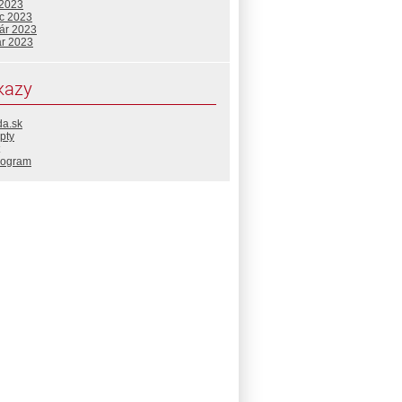
 2023
c 2023
uár 2023
ár 2023
kazy
da.sk
pty
rogram