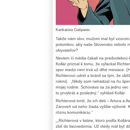
Karikatúra Gašparec
Takže nám slov. mužom mal byť vzorom, 
potomkov, aby naše Slovensko nebolo m
obyvateľov?
Neviem či média čakali na predvolebnú 
Kollár priznal k tomu, že vyfackal Rich
spor medzi nimi trvá už dlhé mesiace. (H
Richterovú udrel a bránil sa tým, že ublí
rokmi). „Nikdy som nehádzal na ňu špin
mojej rodine. Schováva sa za jednu vec 
to prvýkrát a posledný,“ vyhlásil Kollár.
Richterová tvrdí, že ich deti – Artura a 
Zároveň od neho žiada vyššie výživné. K
rôznu komunikáciu.“
„„Richterová v listine, ktorú podľa Kollá
zbiť do bezvedomia. Už vtedy mal byť dôv