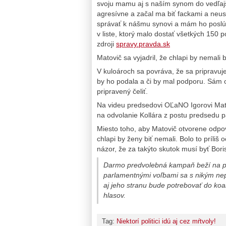
svoju mamu aj s naším synom do vedľajše
agresívne a začal ma biť fackami a neu
správať k nášmu synovi a mám ho poslúc
v liste, ktorý malo dostať všetkých 150 p
zdroji
spravy.pravda.sk
Matovič sa vyjadril, že chlapi by nemali 
V kuloároch sa povráva, že sa pripravuje 
by ho podala a či by mal podporu. Sám 
pripravený čeliť.
Na videu predsedovi OĽaNO Igorovi Matovi
na odvolanie Kollára z postu predsedu 
Miesto toho, aby Matovič otvorene odpov
chlapi by ženy biť nemali. Bolo to príliš
názor, že za takýto skutok musí byť Bor
Darmo predvolebná kampaň beží na pln
parlamentnými voľbami sa s nikým ne
aj jeho stranu bude potrebovať do koa
hlasov.
Tag:
Niektorí politici idú aj cez mŕtvoly!