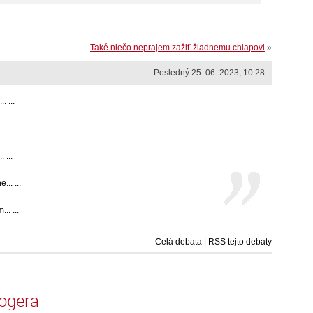
Také niečo neprajem zažiť žiadnemu chlapovi
»
Posledný 25. 06. 2023, 10:28
. ...
..
 ...
.. ...
.. ...
Celá debata
|
RSS tejto debaty
logera