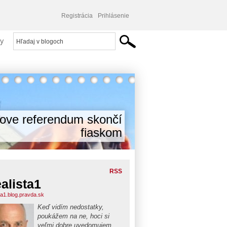
Registrácia
Prihlásenie
y
cove referendum skončí
fiaskom
RSS
alista1
ta1.blog.pravda.sk
Keď vidím nedostatky,
poukážem na ne, hoci si
veľmi dobre uvedomujem,