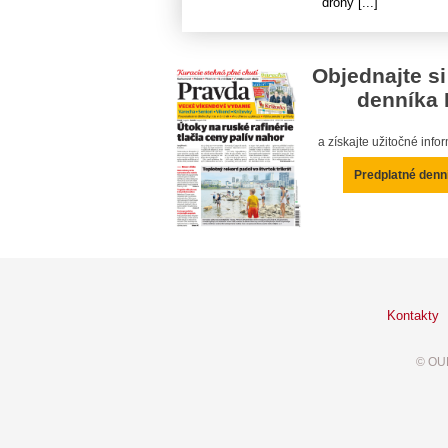
drony [...]
Objednajte si
denníka 
a získajte užitočné inf
Predplatné denn
Kontakty
© OUR