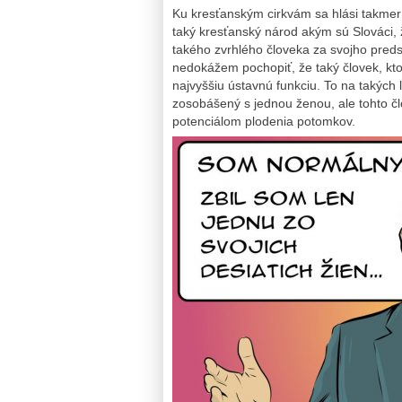
Ku kresťanským cirkvám sa hlási takmer
taký kresťanský národ akým sú Slováci, ž
takého zvrhlého človeka za svojho pred
nedokážem pochopiť, že taký človek, kt
najvyššiu ústavnú funkciu. To na takých
zosobášený s jednou ženou, ale tohto čl
potenciálom plodenia potomkov.