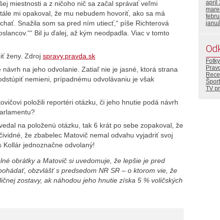
apríl
j miestnosti a z ničoho nič sa začal správať veľmi
mare
stále mi opakoval, že mu nebudem hovoriť, ako sa má
febr
hať. Snažila som sa pred ním utiecť,“ píše Richterová
janu
oslancov.““ Bil ju ďalej, až kým neodpadla. Viac v tomto
Od
biť ženy. Zdroj
spravy.pravda.sk
Fotky
Prav
návrh na jeho odvolanie. Zatiaľ nie je jasné, ktorá strana
Rece
odstúpiť nemieni, prípadnému odvolávaniu je však
Šport
TV p
čovi položili reportéri otázku, či jeho hnutie podá návrh
parlamentu?
edal na položenú otázku, tak 6 krát po sebe zopakoval, že
 očividné, že zbabelec Matovič nemal odvahu vyjadriť svoj
is Kollár jednoznačne odvolaný!
é obrátky a Matovič si uvedomuje, že lepšie je pred
pohádať, obzvlášť s predsedom NR SR – o ktorom vie, že
ličnej zostavy, ak náhodou jeho hnutie získa 5 % voličských