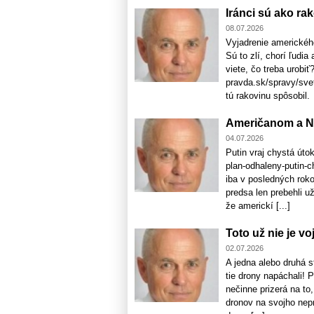
Iránci sú ako rak
08.07.2026
Vyjadrenie americkéh
Sú to zlí, chorí ľudi
viete, čo treba urobi
pravda.sk/spravy/svet
tú rakovinu spôsobil.
Američanom a NA
04.07.2026
Putin vraj chystá úto
plan-odhaleny-putin-c
iba v posledných rok
predsa len prebehli u
že americkí [...]
Toto už nie je vo
02.07.2026
A jedna alebo druhá 
tie drony napáchali! 
nečinne prizerá na to
dronov na svojho nepr