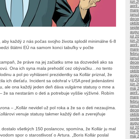
jún 
apríl
mare
janu
dece
októ
sept
augu
júl 2
jún 
aby každý z nás počas svojho života splodil minimálne 6-8
apríl
edzi štátmi EÚ na samom konci tabuľky v počte
mare
febr
janu
kampaň, že práve na jej začiatku sme sa dozvedeli ako sa
dece
nove
terovú. Ona ich syna mala prehodiť cez obývačku…no tento
októ
odinu a pol po vyhlásení prezidentky sa Kollár priznal, že
augu
júl 2
žila ich dieťaťu. Incident sa odohral v USA pred jedenástimi
jún 
u, ale ona každý jeden deň dáva vulgárne statusy o mne a
máj 
apríl
– že sa nestarám o deti a potrebuje vyššie výživné. Robím
mare
febr
janu
Aarona – „Kollár nevidel už pol roka a že sa o deti nezaujíma.
dece
ollárovi venuje statusy takmer každý deň a zverejňuje
októ
sept
augu
júl 2
ra dostalo všetkých 150 poslancov, spomína, že Kollár ju mal
jún 
odom spor o starostlivosť o Artura. „Boris Kollár poslal
máj 