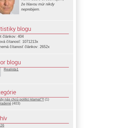
že hlavou múr nikdy
neprebijem.
tistiky blogu
t článkov: 404
ová čítanosť: 1071213x
merná čítanosť článkov: 2652x
or blogu
Realista1
egórie
y nás chcú politici klamať?!
(1)
radené
(403)
hív
026