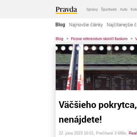
Správy
Športweb
Auto
Kok
Blog
Najnovšie články
Najčítanejšie č
Blog
>
Ficove referendum skončí fiaskom
>
V
Väčšieho pokrytca, 
nenájdete!
22. júna 2023 10:01
, Prečítané 3 688x,
Real