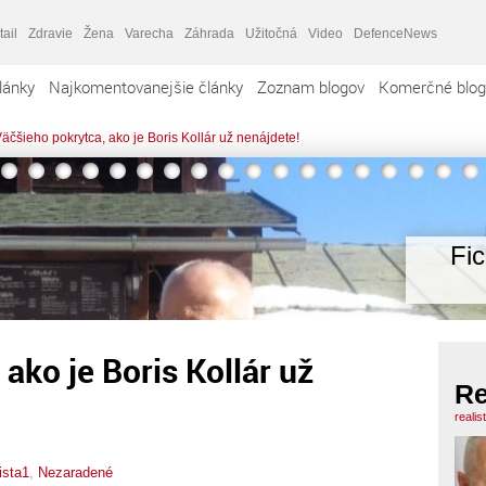
tail
Zdravie
Žena
Varecha
Záhrada
Užitočná
Video
DefenceNews
lánky
Najkomentovanejšie články
Zoznam blogov
Komerčné blog
äčšieho pokrytca, ako je Boris Kollár už nenájdete!
Fi
ako je Boris Kollár už
Re
realis
ista1
,
Nezaradené