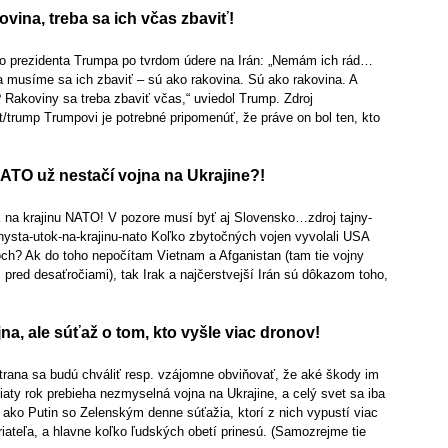
ovina, treba sa ich včas zbaviť!
o prezidenta Trumpa po tvrdom údere na Irán: „Nemám ich rád…
a a musíme sa ich zbaviť – sú ako rakovina. Sú ako rakovina. A
ť? Rakoviny sa treba zbaviť včas,“ uviedol Trump. Zdroj
/trump Trumpovi je potrebné pripomenúť, že práve on bol ten, kto
TO už nestačí vojna na Ukrajine?!
k na krajinu NATO! V pozore musí byť aj Slovensko…zdroj tajny-
hysta-utok-na-krajinu-nato Koľko zbytočných vojen vyvolali USA
och? Ak do toho nepočítam Vietnam a Afganistan (tam tie vojny
ž pred desaťročiami), tak Irak a najčerstvejší Irán sú dôkazom toho,
jna, ale súťaž o tom, kto vyšle viac dronov!
strana sa budú chváliť resp. vzájomne obviňovať, že aké škody im
Piaty rok prebieha nezmyselná vojna na Ukrajine, a celý svet sa iba
, ako Putin so Zelenským denne súťažia, ktorí z nich vypustí viac
iateľa, a hlavne koľko ľudských obetí prinesú. (Samozrejme tie