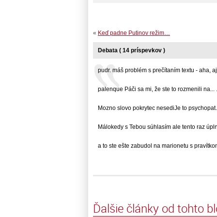
«
Keď padne Putinov režim…
Debata ( 14 príspevkov )
pudr. máš problém s prečítaním textu - aha, aj..
palenque Páči sa mi, že ste to rozmenili na... .
Mozno slovo pokrytec nesediJe to psychopat...
Málokedy s Tebou súhlasím ale tento raz úplne.
a to ste ešte zabudol na marionetu s pravítkom.
Ďalšie články od tohto b