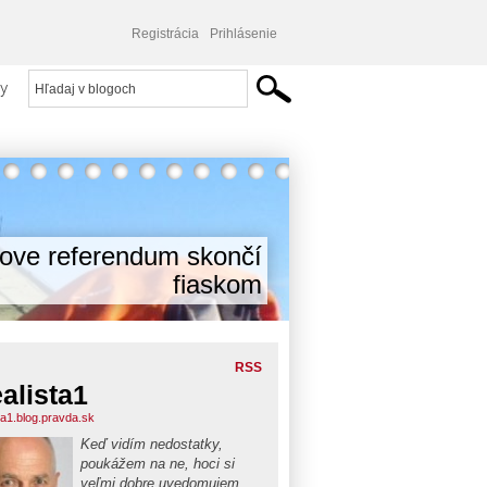
Registrácia
Prihlásenie
y
cove referendum skončí
fiaskom
RSS
alista1
ta1.blog.pravda.sk
Keď vidím nedostatky,
poukážem na ne, hoci si
veľmi dobre uvedomujem,