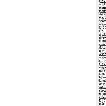
jún 
apríl
mare
janu
dece
októ
sept
augu
júl 2
jún 
apríl
mare
febr
janu
dece
nove
októ
augu
júl 2
jún 
máj 
apríl
mare
febr
janu
dece
októ
sept
augu
júl 2
jún 
máj 