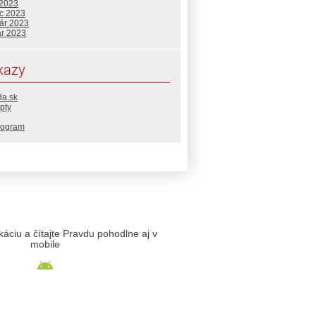
 2023
c 2023
uár 2023
ár 2023
kazy
da.sk
pty
rogram
likáciu a čítajte Pravdu pohodlne aj v
mobile