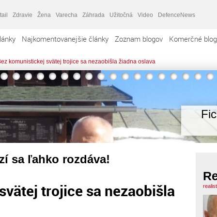
tail
Zdravie
Žena
Varecha
Záhrada
Užitočná
Video
DefenceNews
lánky
Najkomentovanejšie články
Zoznam blogov
Komerčné blog
ez komunistickej svätej trojice sa nezaobišla žiadna oslava
Fi
zí sa ľahko rozdáva!
Re
vätej trojice sa nezaobišla
realis