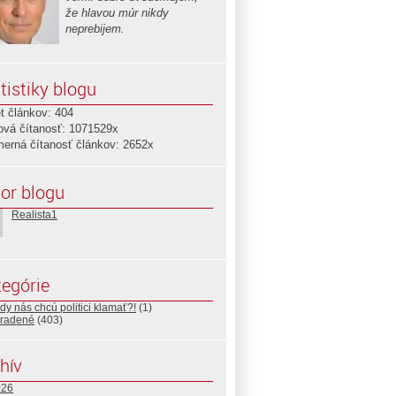
že hlavou múr nikdy
neprebijem.
tistiky blogu
t článkov: 404
ová čítanosť: 1071529x
merná čítanosť článkov: 2652x
or blogu
Realista1
egórie
y nás chcú politici klamať?!
(1)
radené
(403)
hív
026