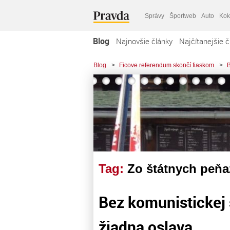
Správy
Športweb
Auto
Kok
Blog
Najnovšie články
Najčítanejšie č
Blog
>
Ficove referendum skončí fiaskom
>
B
Tag:
Zo štátnych peňa
Bez komunistickej s
žiadna oslava