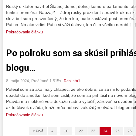
Ruský diktátor navrhol Štátnej dume, dolnej komore parlamentu, aby
funkcii premiéra. Naozaj? – Zdroj rusky-prezident-spravil-krok-na-
slov, bol som presvedčený, že ten kto, bude zastávať post premiéra,
Putina. No ako vidieť Putin si váži ústavu, len či to všetko nerobí […
Pokračovanie článku
Po polroku som sa skúsil prihlá
blogu…
8. mája 2024, Prečítané 1 515x,
Realista1
Potešil som sa ako malý chlapec, že ako dobre, že sa mi to podari
upadol do smútku, keď som zistil, že som sa prihlásil na novom blo
Pravda ma niektoré veci dokážu riadne vytočiť, zároveň si uvedomu
ak to človek ovláda, lenže mňa nebaví zakaždým otvárať blog emai
Pokračovanie článku
« Prvá
«
...
10
...
22
23
24
25
26