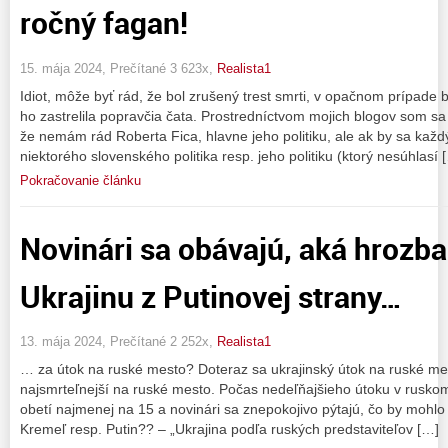
ročný fagan!
15. mája 2024, Prečítané 3 623x,
Realista1
Idiot, môže byť rád, že bol zrušený trest smrti, v opačnom prípade 
ho zastrelila popravčia čata. Prostredníctvom mojich blogov som sa 
že nemám rád Roberta Fica, hlavne jeho politiku, ale ak by sa každ
niektorého slovenského politika resp. jeho politiku (ktorý nesúhlasí 
Pokračovanie článku
Novinári sa obávajú, aká hrozba
Ukrajinu z Putinovej strany…
13. mája 2024, Prečítané 2 252x,
Realista1
… za útok na ruské mesto? Doteraz sa ukrajinský útok na ruské me
najsmrteľnejší na ruské mesto. Počas nedeľňajšieho útoku v rusko
obetí najmenej na 15 a novinári sa znepokojivo pýtajú, čo by mohlo
Kremeľ resp. Putin?? – „Ukrajina podľa ruských predstaviteľov […]