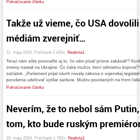
Pokračovanie článku
Takže už vieme, čo USA dovolil
médiám zverejniť…
11. mája 2024, Prečítané 2 426x,
Realista1
Teraz nám ešte prezraďte aj to, čo vám písať prísne zakázali!? Kon
zmeny nastali na Ukrajine: Čo čaká mužov, ktorí odmietnu bojovať?
začiatok. „Parlament prijal návrh novely zákona o vojenskej legislat
porušenia udeľovať vyššie sankcie. Mužov povolaných na front čak
Pokračovanie článku
Neverím, že to nebol sám Putin,
tom, kto bude ruským premiéro
10. mája 2024, Prečítané 1 782x,
Realista1