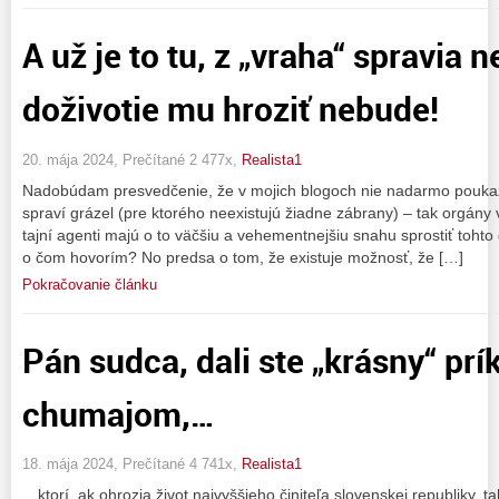
A už je to tu, z „vraha“ spravia 
doživotie mu hroziť nebude!
20. mája 2024, Prečítané 2 477x,
Realista1
Nadobúdam presvedčenie, že v mojich blogoch nie nadarmo poukazu
spraví grázel (pre ktorého neexistujú žiadne zábrany) – tak orgány 
tajní agenti majú o to väčšiu a vehementnejšiu snahu sprostiť tohto 
o čom hovorím? No predsa o tom, že existuje možnosť, že […]
Pokračovanie článku
Pán sudca, dali ste „krásny“ prí
chumajom,…
18. mája 2024, Prečítané 4 741x,
Realista1
…ktorí, ak ohrozia život najvyššieho činiteľa slovenskej republiky, 