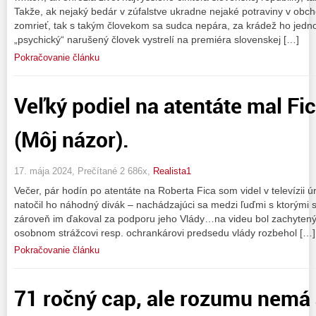
Takže, ak nejaký bedár v zúfalstve ukradne nejaké potraviny v obc
zomrieť, tak s takým človekom sa sudca nepára, za krádež ho jed
„psychický“ narušený človek vystrelí na premiéra slovenskej […]
Pokračovanie článku
Veľký podiel na atentáte mal Fi
(Môj názor).
17. mája 2024, Prečítané 2 686x,
Realista1
Večer, pár hodín po atentáte na Roberta Fica som videl v televízii
natočil ho náhodný divák – nachádzajúci sa medzi ľuďmi s ktorými s
zároveň im ďakoval za podporu jeho Vlády…na videu bol zachytený a
osobnom strážcovi resp. ochrankárovi predsedu vlády rozbehol […]
Pokračovanie článku
71 ročný cap, ale rozumu nemá 