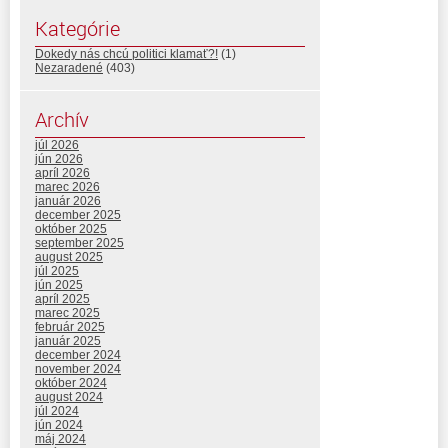
Kategórie
Dokedy nás chcú politici klamať?!
(1)
Nezaradené
(403)
Archív
júl 2026
jún 2026
apríl 2026
marec 2026
január 2026
december 2025
október 2025
september 2025
august 2025
júl 2025
jún 2025
apríl 2025
marec 2025
február 2025
január 2025
december 2024
november 2024
október 2024
august 2024
júl 2024
jún 2024
máj 2024