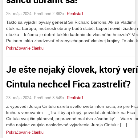
25. mája 2024, Prečítané 2 862x,
Realista1
Takto sa vyjadril bývalý generál Sir Richard Barrons. Ak sa Vladimir
útok na Európu, možnosti obrany budú slabé. Expert nevidí žiadn
otázku – k čomu je dobré takéto kadenie do vlastného hniezda? Ve
Putinom takto zhadzovať obranyschopnosť vlastnej krajiny. To ako 
Pokračovanie článku
Je ešte nejaký človek, ktorý verí
Cintula nechcel Fica zastreliť?
23. mája 2024, Prečítané 3 549x,
Realista1
Z výpovedí Juraja Cintulu uzrela svetlo sveta informácia, že pre Fi
knihu s venovaním… „Trafil by aj slepý, povedal atentátnik na Fica.
Cintula svoj čin plánoval, pripravené mal dva zásobníky“ – Viac v t
mňa najviac zaujalo nasledovné vyjadrenie Juraja Cintulu: […]
Pokračovanie článku