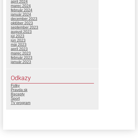
apríl 2024
marec 2024
február 2024
január 2024
december 2023
október 2023
september 2023
august 2023
júl 2023
jún 2023
máj 2023
apríl 2023
marec 2023
február 2023
január 2023
Odkazy
Fotky
Pravda.sk
Recepty
Šport
TV program