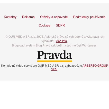
Kontakty
Reklama
Otázky a odpovede
Podmienky používania
Cookies
GDPR
© OUR MEDIA SR a. s. 2026. Autorské práva sú vyhradené a vykonáva ich
vydavateľ,
viac info
.
Blogovací systém Blog.Pravda.sk beží na technológií Wordpress.
Kompletný video servis pre OUR MEDIA SR a.s. zabezpečuje
ARBERTO GROUP
s.r.o.
.