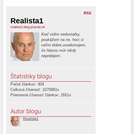
RSS
Realista1
realista1.blog.pravda.sk
Keď vidím nedostatky,
poukážem na ne, hoci si
veľmi dobre uvedomujem,
že hlavou múr nikdy
neprebijem.
Štatistiky blogu
Počet článkov: 404
Celková čítanosť: 1070881x
Priemerná čítanosť článkov: 2651x
Autor blogu
Realista1