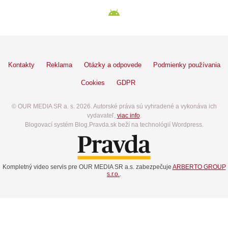
Kontakty
Reklama
Otázky a odpovede
Podmienky používania
Cookies
GDPR
© OUR MEDIA SR a. s. 2026. Autorské práva sú vyhradené a vykonáva ich
vydavateľ,
viac info
.
Blogovací systém Blog.Pravda.sk beží na technológií Wordpress.
Kompletný video servis pre OUR MEDIA SR a.s. zabezpečuje
ARBERTO GROUP
s.r.o.
.