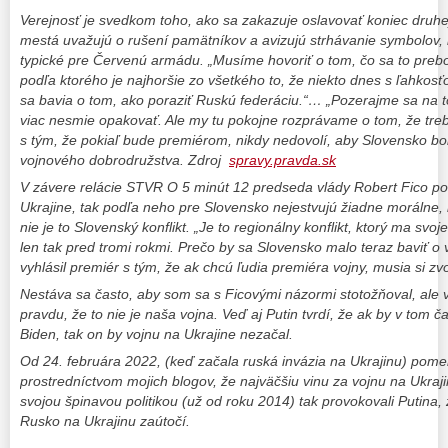
Verejnosť je svedkom toho, ako sa zakazuje oslavovať koniec druhej
mestá uvažujú o rušení pamätníkov a avizujú strhávanie symbolov, 
typické pre Červenú armádu. „Musíme hovoriť o tom, čo sa to preboh
podľa ktorého je najhoršie zo všetkého to, že niekto dnes s ľahkosť
sa bavia o tom, ako poraziť Ruskú federáciu.“… „Pozerajme sa na to
viac nesmie opakovať. Ale my tu pokojne rozprávame o tom, že treba
s tým, že pokiaľ bude premiérom, nikdy nedovolí, aby Slovensko bo
vojnového dobrodružstva. Zdroj
spravy.pravda.sk
V závere relácie STVR O 5 minút 12 predseda vlády Robert Fico pov
Ukrajine, tak podľa neho pre Slovensko nejestvujú žiadne morálne, 
nie je to Slovenský konflikt. „Je to regionálny konflikt, ktorý ma svo
len tak pred tromi rokmi. Prečo by sa Slovensko malo teraz baviť o 
vyhlásil premiér s tým, že ak chcú ľudia premiéra vojny, musia si zvo
Nestáva sa často, aby som sa s Ficovými názormi stotožňoval, al
pravdu, že to nie je naša vojna. Veď aj Putin tvrdí, že ak by v tom
Biden, tak on by vojnu na Ukrajine nezačal.
Od 24. februára 2022, (keď začala ruská invázia na Ukrajinu) pome
prostredníctvom mojich blogov, že najväčšiu vinu za vojnu na Ukr
svojou špinavou politikou (už od roku 2014) tak provokovali Putina,
Rusko na Ukrajinu zaútočí.