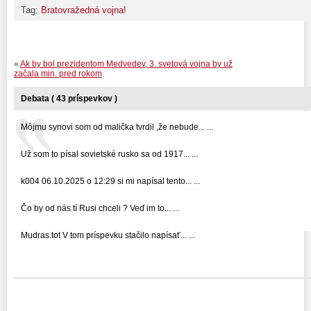
Tag:
Bratovražedná vojna!
«
Ak by bol prezidentom Medvedev, 3. svetová vojna by už
začala min. pred rokom
Debata ( 43 príspevkov )
Môjmu synovi som od malička tvrdil ,že nebude... ...
Už som to písal sovietské rusko sa od 1917... ...
k004 06.10.2025 o 12:29 si mi napísal tento... ...
Čo by od nás tí Rusi chceli ? Veď im to... ...
Mudras.tot V tom príspevku stačilo napísať... ...