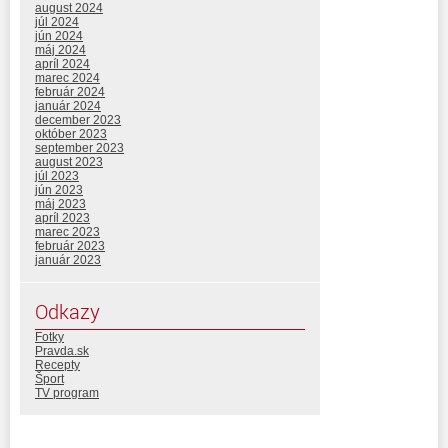
august 2024
júl 2024
jún 2024
máj 2024
apríl 2024
marec 2024
február 2024
január 2024
december 2023
október 2023
september 2023
august 2023
júl 2023
jún 2023
máj 2023
apríl 2023
marec 2023
február 2023
január 2023
Odkazy
Fotky
Pravda.sk
Recepty
Šport
TV program