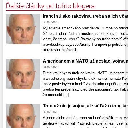
Ďalšie články od tohto blogera
Iránci sú ako rakovina, treba sa ich vča
08.07.2026
Vyjadrenie amerického prezidenta Trumpa po tvrd
Sú to zlí, chorí ľudia a musíme sa ich zbaviť – sú 
viete, čo treba urobiť? Rakoviny sa treba zbaviť vč
pravda.sk/spravy/svet/trump Trumpovi je potrebné p
tú rakovinu spôsobil.
Američanom a NATO už nestačí vojna n
04.07.2026
Putin vraj chystá útok na krajinu NATO! V pozore 
plan-odhaleny-putin-chysta-utok-na-krajinu-nato K
iba v posledných rokoch? Ak do toho nepočítam Vie
predsa len prebehli už pred desaťročiami), tak Irak
že americkí [...]
Toto už nie je vojna, ale súťaž o tom, k
02.07.2026
A jedna alebo druhá strana sa budú chváliť resp. 
tie drony napáchali! Piaty rok prebieha nezmyselná 