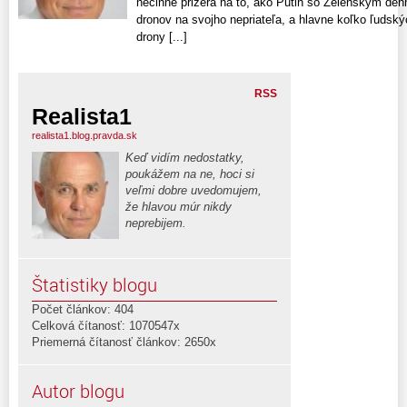
nečinne prizerá na to, ako Putin so Zelenským denn
dronov na svojho nepriateľa, a hlavne koľko ľudský
drony [...]
RSS
Realista1
realista1.blog.pravda.sk
Keď vidím nedostatky,
poukážem na ne, hoci si
veľmi dobre uvedomujem,
že hlavou múr nikdy
neprebijem.
Štatistiky blogu
Počet článkov: 404
Celková čítanosť: 1070547x
Priemerná čítanosť článkov: 2650x
Autor blogu