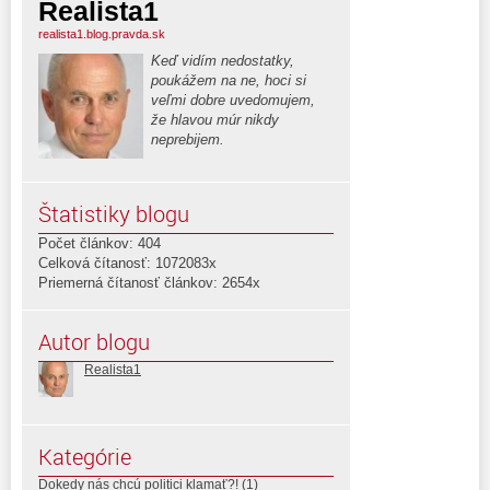
Realista1
realista1.blog.pravda.sk
Keď vidím nedostatky,
poukážem na ne, hoci si
veľmi dobre uvedomujem,
že hlavou múr nikdy
neprebijem.
Štatistiky blogu
Počet článkov: 404
Celková čítanosť: 1072083x
Priemerná čítanosť článkov: 2654x
Autor blogu
Realista1
Kategórie
Dokedy nás chcú politici klamať?!
(1)