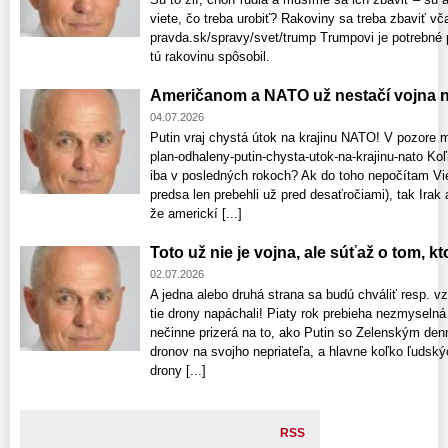
viete, čo treba urobiť? Rakoviny sa treba zbaviť vč
pravda.sk/spravy/svet/trump Trumpovi je potrebné p
tú rakovinu spôsobil.
Američanom a NATO už nestačí vojna n
04.07.2026
Putin vraj chystá útok na krajinu NATO! V pozore 
plan-odhaleny-putin-chysta-utok-na-krajinu-nato K
iba v posledných rokoch? Ak do toho nepočítam Vie
predsa len prebehli už pred desaťročiami), tak Irak
že americkí [...]
Toto už nie je vojna, ale súťaž o tom, k
02.07.2026
A jedna alebo druhá strana sa budú chváliť resp. 
tie drony napáchali! Piaty rok prebieha nezmyselná 
nečinne prizerá na to, ako Putin so Zelenským denn
dronov na svojho nepriateľa, a hlavne koľko ľudský
drony [...]
RSS