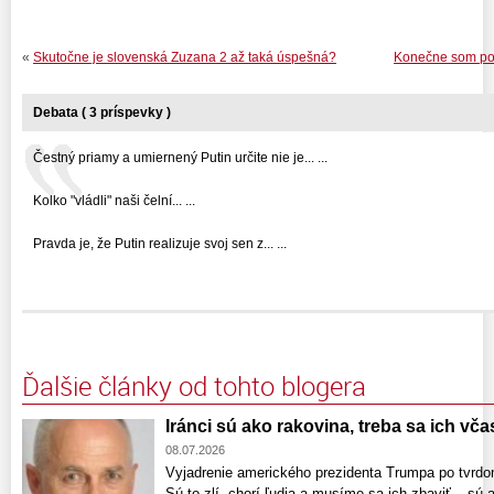
«
Skutočne je slovenská Zuzana 2 až taká úspešná?
Konečne som poch
Debata ( 3 príspevky )
Čestný priamy a umiernený Putin určite nie je... ...
Kolko "vládli" naši čelní... ...
Pravda je, že Putin realizuje svoj sen z... ...
Ďalšie články od tohto blogera
Iránci sú ako rakovina, treba sa ich vča
08.07.2026
Vyjadrenie amerického prezidenta Trumpa po tvrd
Sú to zlí, chorí ľudia a musíme sa ich zbaviť – sú 