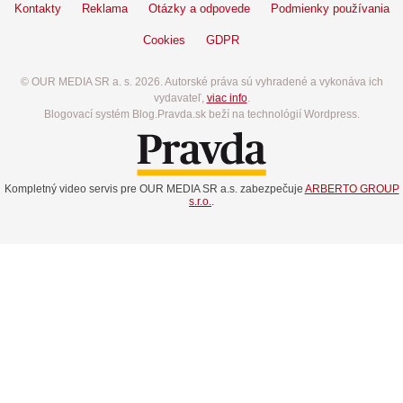
Kontakty
Reklama
Otázky a odpovede
Podmienky používania
Cookies
GDPR
© OUR MEDIA SR a. s. 2026. Autorské práva sú vyhradené a vykonáva ich
vydavateľ,
viac info
.
Blogovací systém Blog.Pravda.sk beží na technológií Wordpress.
Kompletný video servis pre OUR MEDIA SR a.s. zabezpečuje
ARBERTO GROUP
s.r.o.
.