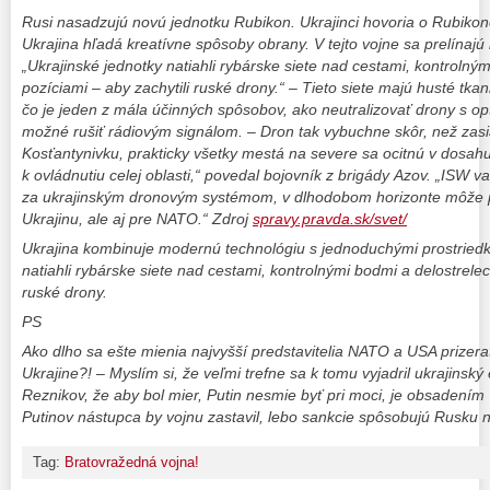
Rusi nasadzujú novú jednotku Rubikon. Ukrajinci hovoria o Rubik
Ukrajina hľadá kreatívne spôsoby obrany. V tejto vojne sa prelínajú 
„Ukrajinské jednotky natiahli rybárske siete nad cestami, kontrolný
pozíciami – aby zachytili ruské drony.“ – Tieto siete majú husté tkani
čo je jeden z mála účinných spôsobov, ako neutralizovať drony s opt
možné rušiť rádiovým signálom. – Dron tak vybuchne skôr, než zasi
Kosťantynivku, prakticky všetky mestá na severe sa ocitnú v dosahu
k ovládnutiu celej oblasti,“ povedal bojovník z brigády Azov. „ISW v
za ukrajinským dronovým systémom, v dlhodobom horizonte môže p
Ukrajinu, ale aj pre NATO.“ Zdroj
spravy.pravda.sk/svet/
Ukrajina kombinuje modernú technológiu s jednoduchými prostriedk
natiahli rybárske siete nad cestami, kontrolnými bodmi a delostrelec
ruské drony.
PS
Ako dlho sa ešte mienia najvyšší predstavitelia NATO a USA prizer
Ukrajine?! – Myslím si, že veľmi trefne sa k tomu vyjadril ukrajinský
Reznikov, že aby bol mier, Putin nesmie byť pri moci, je obsadením 
Putinov nástupca by vojnu zastavil, lebo sankcie spôsobujú Rusku 
Tag:
Bratovražedná vojna!