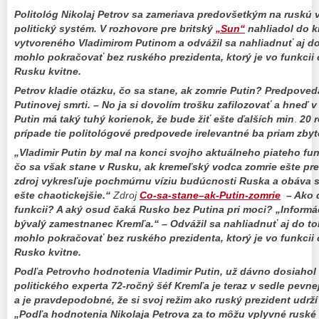
Politológ Nikolaj Petrov sa zameriava predovšetkým na ruskú v
politický systém. V rozhovore pre britský
„Sun“
nahliadol do 
vytvoreného Vladimirom Putinom a odvážil sa nahliadnuť aj d
mohlo pokračovať bez ruského prezidenta, ktorý je vo funkcii
Rusku kvitne.
Petrov kladie otázku, čo sa stane, ak zomrie Putin? Predpov
Putinovej smrti. – No ja si dovolím trošku zafilozovať a hneď 
Putin má taký tuhý korienok, že bude žiť ešte ďalších
min
.
20 
prípade tie politológové predpovede irelevantné ba priam zb
„Vladimir Putin by mal na konci svojho aktuálneho piateho f
čo sa však stane v Rusku, ak kremeľský vodca zomrie ešte p
zdroj vykresľuje pochmúrnu víziu budúcnosti Ruska a obáva s
ešte chaotickejšie.“
Zdroj
Co-sa-stane–ak-Putin-zomrie
– Ako d
funkcii? A aký osud čaká Rusko bez Putina pri moci? „Informá
bývalý zamestnanec Kremľa.“ – Odvážil sa nahliadnuť aj do to
mohlo pokračovať bez ruského prezidenta, ktorý je vo funkcii
Rusko kvitne.
Podľa Petrovho hodnotenia Vladimir Putin, už dávno dosiahol v
politického experta 72-ročný šéf Kremľa je teraz v sedle pevn
a je pravdepodobné, že si svoj režim ako ruský prezident udrží
„Podľa hodnotenia Nikolaja Petrova za to môžu vplyvné ruské e