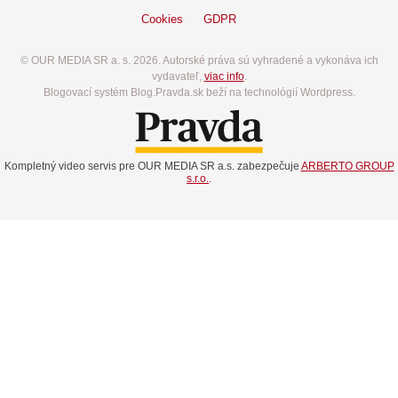
Cookies
GDPR
© OUR MEDIA SR a. s. 2026. Autorské práva sú vyhradené a vykonáva ich
vydavateľ,
viac info
.
Blogovací systém Blog.Pravda.sk beží na technológií Wordpress.
Kompletný video servis pre OUR MEDIA SR a.s. zabezpečuje
ARBERTO GROUP
s.r.o.
.