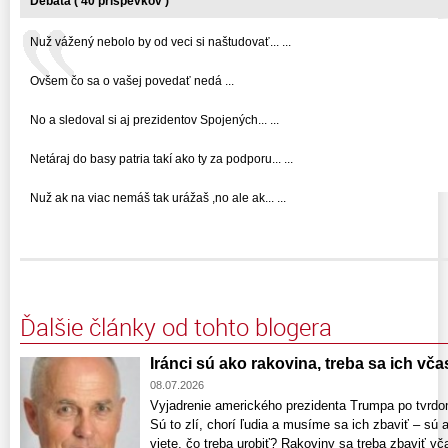
Debata ( 40 príspevkov )
Nuž vážený nebolo by od veci si naštudovať... ...
Ovšem čo sa o vašej povedať nedá ...
No a sledoval si aj prezidentov Spojených... ...
Netáraj do basy patria takí ako ty za podporu... ...
Nuž ak na viac nemáš tak urážaš ,no ale ak... ...
Ďalšie články od tohto blogera
Iránci sú ako rakovina, treba sa ich vča
08.07.2026
Vyjadrenie amerického prezidenta Trumpa po tvrd
Sú to zlí, chorí ľudia a musíme sa ich zbaviť – sú 
viete, čo treba urobiť? Rakoviny sa treba zbaviť vč