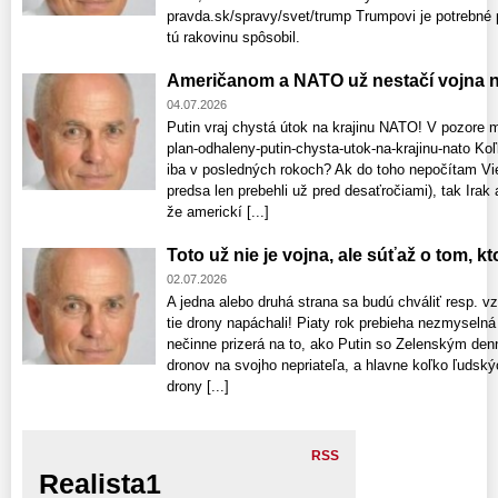
pravda.sk/spravy/svet/trump Trumpovi je potrebné p
tú rakovinu spôsobil.
Američanom a NATO už nestačí vojna n
04.07.2026
Putin vraj chystá útok na krajinu NATO! V pozore 
plan-odhaleny-putin-chysta-utok-na-krajinu-nato K
iba v posledných rokoch? Ak do toho nepočítam Vie
predsa len prebehli už pred desaťročiami), tak Irak
že americkí [...]
Toto už nie je vojna, ale súťaž o tom, k
02.07.2026
A jedna alebo druhá strana sa budú chváliť resp. 
tie drony napáchali! Piaty rok prebieha nezmyselná 
nečinne prizerá na to, ako Putin so Zelenským denn
dronov na svojho nepriateľa, a hlavne koľko ľudský
drony [...]
RSS
Realista1