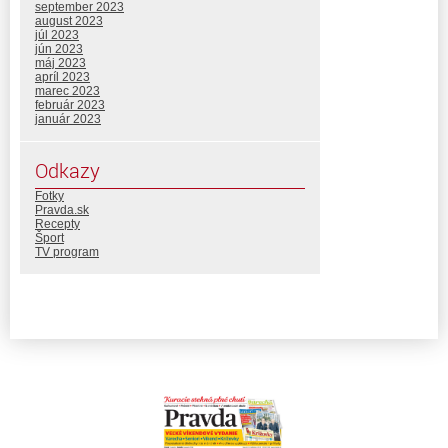
september 2023
august 2023
júl 2023
jún 2023
máj 2023
apríl 2023
marec 2023
február 2023
január 2023
Odkazy
Fotky
Pravda.sk
Recepty
Šport
TV program