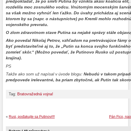
predpokladať, že po smrti Putina by vznikla akási koalícia elít
rozdelila moc zosnulého vodcu. Vnútorným mocenským šarvá
sa však možno vyhnúť len ťažko. Do úvahy prichádza aj scenár
ktorom by sa (napr. o nástupníctve) po Kremli mohlo rozhodn
vojenského prevratu.
O zlom zdravotnom stave Putina sa nejaké správy
stále
objavu
Ako povedal Nikolaj Petrov, vzhľadom na pretrvávajúce fámy o
byť predstaviteľné aj to, že „Putin sa konca svojho funkčnéh
zomrieť skôr.“ (Možno povedať, že Putinovo Rusko už postup
krajina).
PS
Takže ako som už napísal v úvode blogu:
Nebudú v takom prípade
predpovede irelevantné, ba priam zbytočné, ak Putin tak skor
Tag:
Bratovražedná vojna!
«
Rusi, poďakujte sa Putinovi!!!
Pán Fico, na