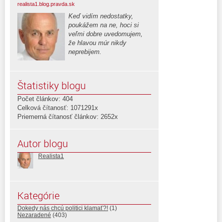
realista1.blog.pravda.sk
Keď vidím nedostatky,
poukážem na ne, hoci si
veľmi dobre uvedomujem,
že hlavou múr nikdy
neprebijem.
Štatistiky blogu
Počet článkov: 404
Celková čítanosť: 1071291x
Priemerná čítanosť článkov: 2652x
Autor blogu
Realista1
Kategórie
Dokedy nás chcú politici klamať?!
(1)
Nezaradené
(403)