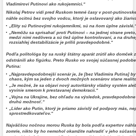
Vladimirovi Putinovi ako rukojemníci.“
Nikolaj Petrov vidí pred Ruskom temné časy v post-putinovskej
náhle ocitnú bez svojho vodcu, ktorý je oslavovaný ako žiariv
„Elity sú Putinovými rukojemníkmi, sú na ňom úplne závislé.
„Nemôžu sa sprisahať proti Putinovi – na jednej strane preto,
medzi nimi nedôvera a sú tiež úplne kontrolovaní, a na druhej 
rozsiahlej destabilizácie je príliš pravdepodobné.“
Podľa politológa by sa ruský štátny aparát zrútil ako domček z
odstránili ako figúrku. Preto Rusko vo svojej súčasnej podobe
Putina:
„Najpravdepodobnejší scenár je, že [bez Vladimíra Putina] b
chaos, kým sa jeden z dvoch možných scenárov stane realit
„Je možné, že sa objaví nový autoritársky vládny systém ale
vyvinie smerom k prestavanej demokracii.“
„Vojna na Ukrajine, bez ohľadu na výsledok, pravdepodobne 
druhú možnosť.“
„Líder ako Putin, ktorý je priamo závislý od podpory más, nep
sprostredkovateľov.“
Najväčšou nočnou morou Ruska by bola podľa expertov náhla 
zomrie, nikto by ho nemohol okamžite nahradiť v jeho súčasnej