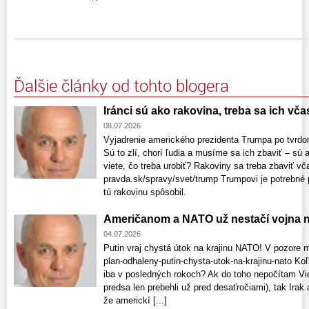
Ďalšie články od tohto blogera
Iránci sú ako rakovina, treba sa ich vča
08.07.2026
Vyjadrenie amerického prezidenta Trumpa po tvrd
Sú to zlí, chorí ľudia a musíme sa ich zbaviť – sú 
viete, čo treba urobiť? Rakoviny sa treba zbaviť vč
pravda.sk/spravy/svet/trump Trumpovi je potrebné p
tú rakovinu spôsobil.
Američanom a NATO už nestačí vojna n
04.07.2026
Putin vraj chystá útok na krajinu NATO! V pozore 
plan-odhaleny-putin-chysta-utok-na-krajinu-nato K
iba v posledných rokoch? Ak do toho nepočítam Vie
predsa len prebehli už pred desaťročiami), tak Irak
že americkí [...]