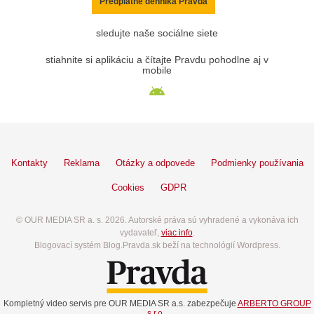
Predplatné denníka Pravda
sledujte naše sociálne siete
stiahnite si aplikáciu a čítajte Pravdu pohodlne aj v
mobile
Kontakty
Reklama
Otázky a odpovede
Podmienky používania
Cookies
GDPR
© OUR MEDIA SR a. s. 2026. Autorské práva sú vyhradené a vykonáva ich
vydavateľ,
viac info
.
Blogovací systém Blog.Pravda.sk beží na technológií Wordpress.
Kompletný video servis pre OUR MEDIA SR a.s. zabezpečuje
ARBERTO GROUP
s.r.o.
.