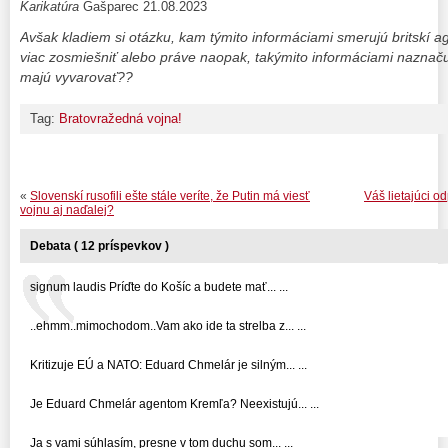
Karikatúra
Gašparec 21.08.2023
Avšak kladiem si otázku, kam týmito informáciami smerujú britskí ag
viac zosmiešniť alebo práve naopak, takýmito informáciami nazna
majú vyvarovať??
Tag:
Bratovražedná vojna!
«
Slovenskí rusofili ešte stále veríte, že Putin má viesť
Váš lietajúci o
vojnu aj naďalej?
Debata ( 12 príspevkov )
signum laudis Príďte do Košíc a budete mať... ...
..ehmm..mimochodom..Vam ako ide ta strelba z... ...
Kritizuje EÚ a NATO: Eduard Chmelár je silným... ...
Je Eduard Chmelár agentom Kremľa? Neexistujú... ...
Ja s vami súhlasím, presne v tom duchu som... ...