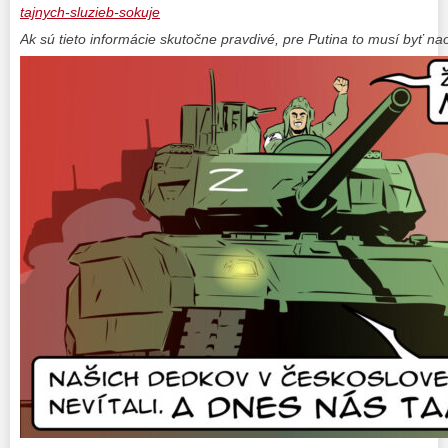
tajnych-sluzieb-sokuje
Ak sú tieto informácie skutočne pravdivé, pre Putina to musí byť n