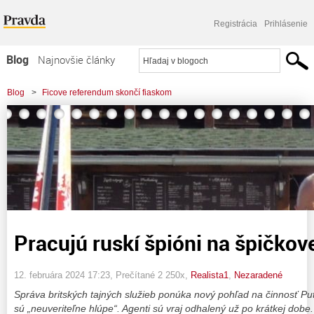
Registrácia
Prihlásenie
Blog
Najnovšie články
Najčítanejšie články
Blog
>
Ficove referendum skončí fiaskom
Najkomentovanejšie články
>
Pracujú ruskí špióni na špičkovej úrovni?
Zoznam blogov
Komerčné blogy
Pracujú ruskí špióni na špičkov
12. februára 2024 17:23
, Prečítané 2 250x,
Realista1
,
Nezaradené
Správa britských tajných služieb ponúka nový pohľad na činnosť Put
sú „neuveriteľne hlúpe“. Agenti sú vraj odhalený už po krátkej dobe.