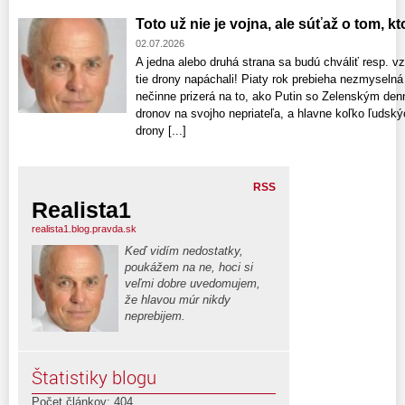
Toto už nie je vojna, ale súťaž o tom, k
02.07.2026
A jedna alebo druhá strana sa budú chváliť resp. 
tie drony napáchali! Piaty rok prebieha nezmyselná 
nečinne prizerá na to, ako Putin so Zelenským denn
dronov na svojho nepriateľa, a hlavne koľko ľudský
drony [...]
RSS
Realista1
realista1.blog.pravda.sk
Keď vidím nedostatky,
poukážem na ne, hoci si
veľmi dobre uvedomujem,
že hlavou múr nikdy
neprebijem.
Štatistiky blogu
Počet článkov: 404