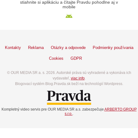
stiahnite si aplikáciu a čítajte Pravdu pohodlne aj v
mobile
Kontakty
Reklama
Otázky a odpovede
Podmienky používania
Cookies
GDPR
© OUR MEDIA SR a. s. 2026. Autorské práva sú vyhradené a vykonáva ich
vydavateľ,
viac info
.
Blogovací systém Blog.Pravda.sk beží na technológií Wordpress.
Kompletný video servis pre OUR MEDIA SR a.s. zabezpečuje
ARBERTO GROUP
s.r.o.
.