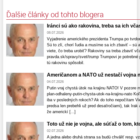
Ďalšie články od tohto blogera
Iránci sú ako rakovina, treba sa ich vča
08.07.2026
Vyjadrenie amerického prezidenta Trumpa po tvrd
Sú to zlí, chorí ľudia a musíme sa ich zbaviť – sú 
viete, čo treba urobiť? Rakoviny sa treba zbaviť vč
pravda.sk/spravy/svet/trump Trumpovi je potrebné p
tú rakovinu spôsobil.
Američanom a NATO už nestačí vojna n
04.07.2026
Putin vraj chystá útok na krajinu NATO! V pozore 
plan-odhaleny-putin-chysta-utok-na-krajinu-nato K
iba v posledných rokoch? Ak do toho nepočítam Vie
predsa len prebehli už pred desaťročiami), tak Irak
že americkí [...]
Toto už nie je vojna, ale súťaž o tom, k
02.07.2026
A jedna alebo druhá strana sa budú chváliť resp. 