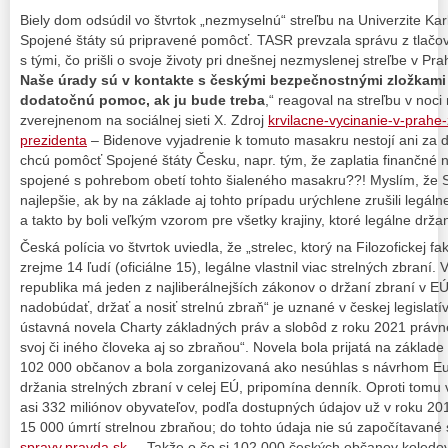
Biely dom odsúdil vo štvrtok „nezmyselnú“ streľbu na Univerzite Kar
Spojené štáty sú pripravené pomôcť. TASR prevzala správu z tlačov
s tými, čo prišli o svoje životy pri dnešnej nezmyslenej streľbe v P
Naše úrady sú v kontakte s českými bezpečnostnými zložkami
dodatočnú pomoc, ak ju bude treba
,“ reagoval na streľbu v noci
zverejnenom na sociálnej sieti X. Zdroj
krvilacne-vycinanie-v-prahe
prezidenta
– Bidenove vyjadrenie k tomuto masakru nestojí ani za 
chcú pomôcť Spojené štáty Česku, napr. tým, že zaplatia finančné
spojené s pohrebom obetí tohto šialeného masakru??! Myslím, že Sp
najlepšie, ak by na základe aj tohto prípadu urýchlene zrušili legálne
a takto by boli veľkým vzorom pre všetky krajiny, ktoré legálne držani
Česká polícia vo štvrtok uviedla, že „strelec, ktorý na Filozofickej fak
zrejme 14 ľudí (oficiálne 15), legálne vlastnil viac strelných zbraní.
republika má jeden z najliberálnejších zákonov o držaní zbraní v E
nadobúdať, držať a nosiť strelnú zbraň“ je uznané v českej legislatí
ústavná novela Charty základných práv a slobôd z roku 2021 právne
svoj či iného človeka aj so zbraňou“. Novela bola prijatá na základe 
102 000 občanov a bola zorganizovaná ako nesúhlas s návrhom E
držania strelných zbraní v celej EÚ, pripomína denník. Oproti tomu
asi 332 miliónov obyvateľov, podľa dostupných údajov už v roku 20
15 000 úmrtí strelnou zbraňou; do tohto údaja nie sú započítavané
spravy.pravda.sk
– Takže o čo si 102 000 českých občanov koledoval