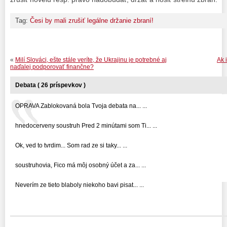
Tag:
Česi by mali zrušiť legálne držanie zbraní!
«
Milí Slováci, ešte stále veríte, že Ukrajinu je potrebné aj
Ak 
naďalej podporovať finančne?
Debata ( 26 príspevkov )
OPRAVA Zablokovaná bola Tvoja debata na... ...
hnedocerveny soustruh Pred 2 minútami som Ti... ...
Ok, ved to tvrdim... Som rad ze si taky... ...
soustruhovia, Fico má môj osobný účet a za... ...
Neverím ze tieto blaboly niekoho bavi pisat... ...