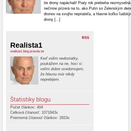
tie drony napáchali! Piaty rok prebieha nezmyselná 
nečinne prizerá na to, ako Putin so Zelenským denn
dronov na svojho nepriateľa, a hlavne koľko ľudský
drony [...]
RSS
Realista1
realista1.blog.pravda.sk
Keď vidím nedostatky,
poukážem na ne, hoci si
veľmi dobre uvedomujem,
že hlavou múr nikdy
neprebijem.
Štatistiky blogu
Počet článkov: 404
Celková čítanosť: 1071843x
Priemerná čítanosť článkov: 2653x