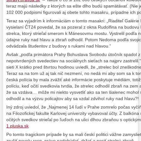
teraz majú následky z ktorých sa ešte dlho budú spamätávať. (Nie j
102 000 podpismi figurovali aj obete tohto masakru, prípadne ich po
Teraz sa vyjadrím k informáciám o tomto masakri: „Riaditeľ Galéri
vysielaní ČT24 povedal, že sa pozeral z okna Rudolfina na budovu F
strelca, ktorý strieľal smerom k Mánesovmu mostu. Vystrelil podľa 
údajne ruky nad hlavu a zbraň odhodil. Potom Nedoma podľa svojich 
odvádzala študentov z budovy s rukami nad hlavou.“
Avšak „podľa primátora Prahy Bohuslava Svobodu útočník spadol z 
nepotvrdených svedectiev na sociálnych sieťach sa najprv zastrelil.“ 
sieti X krátko pred štvrtou hodinou uviedli, že „strelec bol zneškodn
Teraz sa na tom už aj tak nič nezmení, no nedá mi aby som sa k to
česká polícia by mala zvážiť aké informácie poskytuje médiám, toti
políciu, keď očití svedkovia tvrdia, že strelec odhodil zbraň na zem
že sa vzdáva… môže mi niekto vysvetliť ako sa ten šialenec mohol s
odhodil a na výzvu policajtov aby sa vzdal zdvihol ruky nad hlavu?!
Iný zdroj uviedol, že „Najmenej 14 ľudí v Prahe zomrelo počas vyčíň
na Filozofickej fakulte Karlovej univerzity vybavoval účty. Z balkó
očitých svedkov strieľal po ľuďoch na ulici dlhou zbraňou s optick
1.pluska.sk
Po tomto tragickom prípade by sa mali českí politici vážne zamyslie
zrušiť novelu resp. právo nadobúdať, držať a nosiť strelnú zbraň.