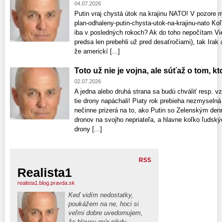
04.07.2026
Putin vraj chystá útok na krajinu NATO! V pozore 
plan-odhaleny-putin-chysta-utok-na-krajinu-nato K
iba v posledných rokoch? Ak do toho nepočítam Vie
predsa len prebehli už pred desaťročiami), tak Irak
že americkí [...]
Toto už nie je vojna, ale súťaž o tom, k
02.07.2026
A jedna alebo druhá strana sa budú chváliť resp. 
tie drony napáchali! Piaty rok prebieha nezmyselná 
nečinne prizerá na to, ako Putin so Zelenským denn
dronov na svojho nepriateľa, a hlavne koľko ľudský
drony [...]
RSS
Realista1
realista1.blog.pravda.sk
Keď vidím nedostatky,
poukážem na ne, hoci si
veľmi dobre uvedomujem,
že hlavou múr nikdy