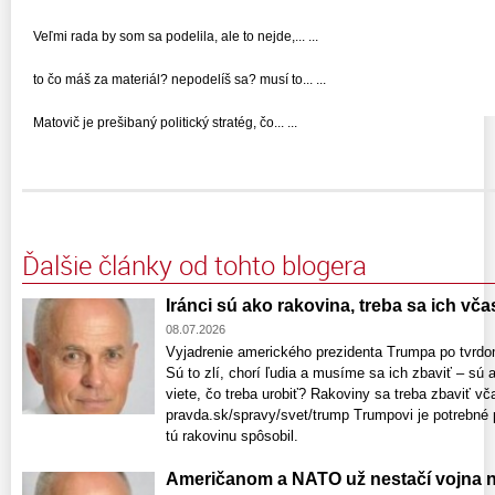
Veľmi rada by som sa podelila, ale to nejde,... ...
to čo máš za materiál? nepodelíš sa? musí to... ...
Matovič je prešibaný politický stratég, čo... ...
Ďalšie články od tohto blogera
Iránci sú ako rakovina, treba sa ich vča
08.07.2026
Vyjadrenie amerického prezidenta Trumpa po tvrd
Sú to zlí, chorí ľudia a musíme sa ich zbaviť – sú 
viete, čo treba urobiť? Rakoviny sa treba zbaviť vč
pravda.sk/spravy/svet/trump Trumpovi je potrebné p
tú rakovinu spôsobil.
Američanom a NATO už nestačí vojna n