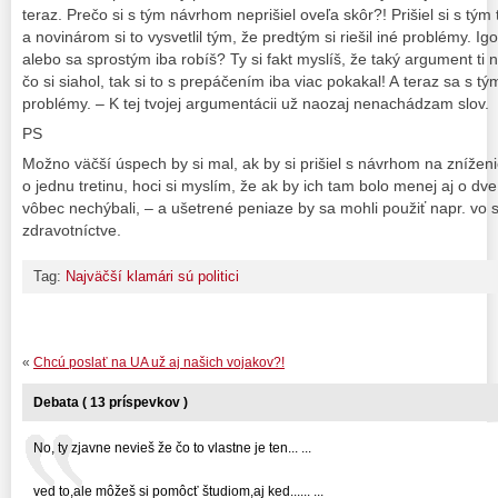
teraz. Prečo si s tým návrhom neprišiel oveľa skôr?! Prišiel si s tým 
a novinárom si to vysvetlil tým, že predtým si riešil iné problémy. Igo
alebo sa sprostým iba robíš? Ty si fakt myslíš, že taký argument ti 
čo si siahol, tak si to s prepáčením iba viac pokakal! A teraz sa s tým 
problémy. – K tej tvojej argumentácii už naozaj nenachádzam slov.
PS
Možno väčší úspech by si mal, ak by si prišiel s návrhom na zníže
o jednu tretinu, hoci si myslím, že ak by ich tam bolo menej aj o dve
vôbec nechýbali, – a ušetrené peniaze by sa mohli použiť napr. vo 
zdravotníctve.
Tag:
Najväčší klamári sú politici
«
Chcú poslať na UA už aj našich vojakov?!
Debata ( 13 príspevkov )
No, ty zjavne nevieš že čo to vlastne je ten... ...
ved to,ale môžeš si pomôcť študiom,aj ked...... ...