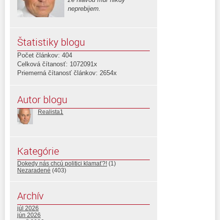
neprebijem.
Štatistiky blogu
Počet článkov: 404
Celková čítanosť: 1072091x
Priemerná čítanosť článkov: 2654x
Autor blogu
Realista1
Kategórie
Dokedy nás chcú politici klamať?!
(1)
Nezaradené
(403)
Archív
júl 2026
jún 2026