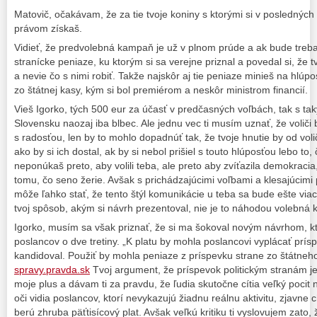
Matovič, očakávam, že za tie tvoje koniny s ktorými si v posledných d
právom získaš.
Vidieť, že predvolebná kampaň je už v plnom prúde a ak bude treba,
stranícke peniaze, ku ktorým si sa verejne priznal a povedal si, že 
a nevie čo s nimi robiť. Takže najskôr aj tie peniaze minieš na hlúpo
zo štátnej kasy, kým si bol premiérom a neskôr ministrom financií.
Vieš Igorko, tých 500 eur za účasť v predčasných voľbách, tak s t
Slovensku naozaj iba blbec. Ale jednu vec ti musím uznať, že voliči by
s radosťou, len by to mohlo dopadnúť tak, že tvoje hnutie by od voli
ako by si ich dostal, ak by si nebol prišiel s touto hlúposťou lebo to, 
neponúkaš preto, aby volili teba, ale preto aby zvíťazila demokracia
tomu, čo seno žerie. Avšak s prichádzajúcimi voľbami a klesajúcim
môže ľahko stať, že tento štýl komunikácie u teba sa bude ešte vi
tvoj spôsob, akým si návrh prezentoval, nie je to náhodou volebná 
Igorko, musím sa však priznať, že si ma šokoval novým návrhom, kto
poslancov o dve tretiny. „K platu by mohla poslancovi vyplácať prís
kandidoval. Použiť by mohla peniaze z príspevku strane zo štátneho
spravy.pravda.sk
Tvoj argument, že príspevok politickým stranám j
moje plus a dávam ti za pravdu, že ľudia skutočne cítia veľký pocit 
oči vidia poslancov, ktorí nevykazujú žiadnu reálnu aktivitu, zjavne 
berú zhruba päťtisícový plat. Avšak veľkú kritiku ti vyslovujem zato, 