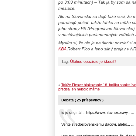
po 3:03 minútach) – Tak ja by som sa n
mesiace.
Ale na Slovensku sa dejú také veci, že 
potrebujú počuť, takže ľahko sa môže s
jeho strany PS (Progresívne Slovensko)
v nastávajúcich parlamentných voľbách 
Myslím si, že nie je na škodu pozrieť si a
KBA
Róbert Fico a jeho silný prejav v 
Tag:
Úlohou opozície je škodiť!
«
Takže Ficove blokovanie 18. balíku sankcií v
predsa len nebolo márne
Debata ( 25 príspevkov )
tu je originál ... https://www.hlavnespravy... ...
Veríte stredoslovenskému Bačovi, alebo... ...