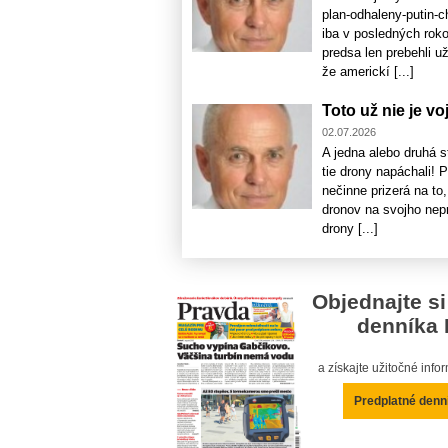
plan-odhaleny-putin-c
iba v posledných rok
predsa len prebehli u
že americkí [...]
Toto už nie je vo
02.07.2026
A jedna alebo druhá 
tie drony napáchali! 
nečinne prizerá na to
dronov na svojho nepr
drony [...]
Objednajte si
denníka 
a získajte užitočné inf
Predplatné denn