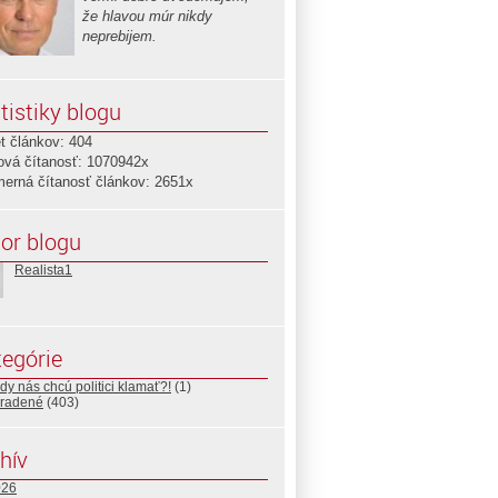
že hlavou múr nikdy
neprebijem.
tistiky blogu
t článkov: 404
ová čítanosť: 1070942x
merná čítanosť článkov: 2651x
or blogu
Realista1
egórie
y nás chcú politici klamať?!
(1)
radené
(403)
hív
026