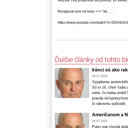
HeyJoe Tvoj príspevok iba potvrdil, že všetky...
Reragoval som na tvoje >>> "ak... ...
https://www.youtube.com/watch?v=5DhrMJxS55
Ďalšie články od tohto b
Iránci sú ako rak
08.07.2026
Vyjadrenie americkéh
Sú to zlí, chorí ľudi
viete, čo treba urobi
pravda.sk/spravy/svet
tú rakovinu spôsobil.
Američanom a NA
04.07.2026
Putin vraj chystá úto