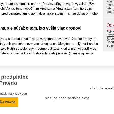
apríl
hysta-utok-na-krajinu-nato Koľko zbytočných vojen vyvolali USA
mare
och? Ak do toho nepočítam Vietnam a Afganistan (tam tie vojny
febr
janu
ž pred desaťročiami), tak Irak a najčerstvejší Irán sú dôkazom toho,
Od
jna, ale súťaž o tom, kto vyšle viac dronov!
Fotky
Prav
strana sa budú chváliť resp. vzájomne obviňovať, že aké škody im
Rece
Šport
Piaty rok prebieha nezmyselná vojna na Ukrajine, a celý svet sa iba
TV p
, ako Putin so Zelenským denne súťažia, ktorí z nich vypustí viac
iateľa, a hlavne koľko ľudských obetí prinesú. (Samozrejme tie
 predplatné
Pravda
stiahnite si ap
ormácie na každý deň
sledujte naše sociálne siete
íka Pravda