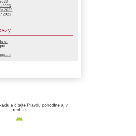
 2023
c 2023
uár 2023
ár 2023
kazy
da.sk
pty
rogram
likáciu a čítajte Pravdu pohodlne aj v
mobile