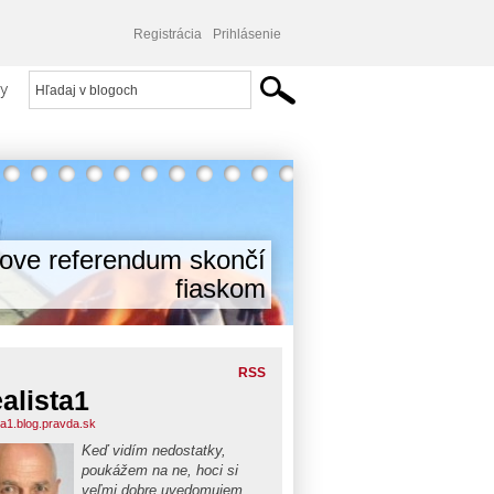
Registrácia
Prihlásenie
y
cove referendum skončí
fiaskom
RSS
alista1
ta1.blog.pravda.sk
Keď vidím nedostatky,
poukážem na ne, hoci si
veľmi dobre uvedomujem,