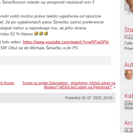
a Šimečkovom mieste na verejnosti
neukázal
min.3
mnohí voliči možno práve takéto vyjadrenia od opozície
tať, že po vyjadreniach pána Šimečku začnú preferencie
 stúpať nahor a neprekvapí ma, ak jeho strana
Šta
získa 52 % hlasov.
Poče
j toto video:
https://www.youtube.com/watch?v=eRFwGPd-
Celk
NRSR! Obul sa do Michala Šimečku a do PS
.
Prie
Aut
oči Rusku
Trump sa spýtal Zelenského: „Volodymyr, môžeš udrieť na
Moskvu? Môžeš tiež udrieť na Petrohrad?“
»
Kat
Posledný 20. 07. 2025, 20:00
Doked
Neza
Arc
júl 2