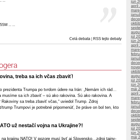
 ...
jún 
apríl
mare
janu
dece
októ
M ... ...
sept
augu
júl 2
Celá debata
|
RSS tejto debaty
jún 
apríl
mare
febr
janu
logera
dece
nove
októ
ovina, treba sa ich včas zbaviť!
augu
júl 2
jún 
máj 
o prezidenta Trumpa po tvrdom údere na Irán: „Nemám ich rád…
apríl
a a musíme sa ich zbaviť – sú ako rakovina. Sú ako rakovina. A
mare
ť? Rakoviny sa treba zbaviť včas,“ uviedol Trump. Zdroj
febr
janu
/trump Trumpovi je potrebné pripomenúť, že práve on bol ten, kto
dece
októ
sept
augu
TO už nestačí vojna na Ukrajine?!
júl 2
jún 
máj 
k na krajinu NATO! V pozore musí byť aj Slovensko…zdroj tajny-