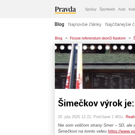
Správy
Športweb
Auto
Kok
Blog
Najnovšie články
Najčítanejšie č
Blog
>
Ficove referendum skončí fiaskom
>
Š
Šimečkov výrok je:
20. júla 2025 12:22
, Prečítané 2 481x,
Reali
Nie som voličom strany Smer – SD, ale a
Šimečkovi na tomto videu
https://www.