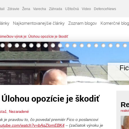
tail
Zdravie
Žena
Varecha
Záhrada
Užitočná
Video
DefenceNews
lánky
Najkomentovanejšie články
Zoznam blogov
Komerčné blog
imečkov výrok je: Úlohou opozície je škodiť
Fi
 Úlohou opozície je škodiť
Re
realis
sta1
,
Nezaradené
k je pravdou to, čo povedal premiér Fico o poslancovi
youtube.com/watch?v=bAqZlomEBK4
– (začiatok výroku je